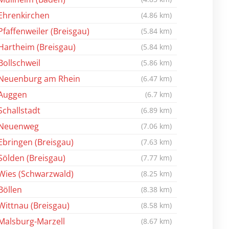
Ehrenkirchen
(4.86 km)
Pfaffenweiler (Breisgau)
(5.84 km)
Hartheim (Breisgau)
(5.84 km)
Bollschweil
(5.86 km)
Neuenburg am Rhein
(6.47 km)
Auggen
(6.7 km)
Schallstadt
(6.89 km)
Neuenweg
(7.06 km)
Ebringen (Breisgau)
(7.63 km)
Sölden (Breisgau)
(7.77 km)
Wies (Schwarzwald)
(8.25 km)
Böllen
(8.38 km)
Wittnau (Breisgau)
(8.58 km)
Malsburg-Marzell
(8.67 km)