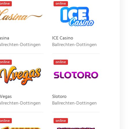
online
online
asina
ICE Casino
allrechten-Dottingen
Ballrechten-Dottingen
online
online
.Vegas
Slotoro
allrechten-Dottingen
Ballrechten-Dottingen
online
online