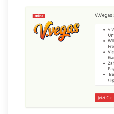
V.Vegas
online
V.
Un
Wi
Fre
Vie
Ga
Za
Pay
Be
täg
Jetzt Ca