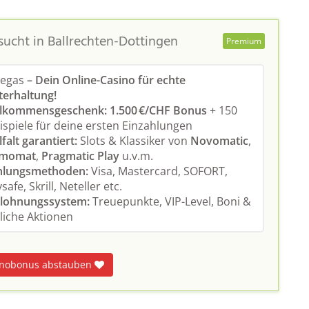
sucht in
Ballrechten-Dottingen
Premium
Vegas
– Dein Online-Casino für echte
terhaltung!
llkommensgeschenk:
1.500 €/CHF Bonus
+ 150
ispiele für deine ersten Einzahlungen
lfalt garantiert:
Slots & Klassiker von
Novomatic
,
momat
,
Pragmatic Play
u.v.m.
hlungsmethoden:
Visa, Mastercard, SOFORT,
safe, Skrill, Neteller etc.
lohnungssystem:
Treuepunkte, VIP-Level, Boni &
liche Aktionen
sinobonus abstauben