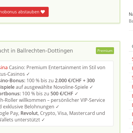
sinobonus abstauben
N
B
ucht in
Ballrechten-Dottingen
Premium
sina
Casino: Premium Entertainment im Stil von
xus-Casinos ✓
sino-Bonus:
100 % bis zu
2.000 €/CHF + 300
ispiele
auf ausgewählte Novoline-Spiele ✓
ortbonus:
100 % bis zu
500 €/CHF
✓
h-Roller willkommen – persönlicher VIP-Service
d exklusive Belohnungen ✓
ogle Pay,
Revolut
, Crypto, Visa, Mastercard und
allets unterstützt ✓