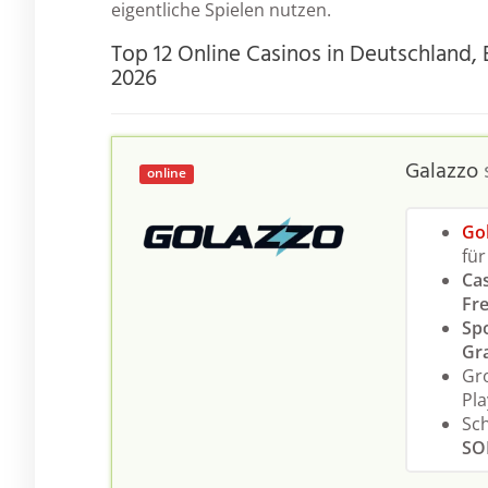
eigentliche Spielen nutzen.
Top 12 Online Casinos in Deutschland,
2026
Galazzo
online
Go
für
Ca
Fre
Sp
Gr
Gr
Pla
Sch
SO