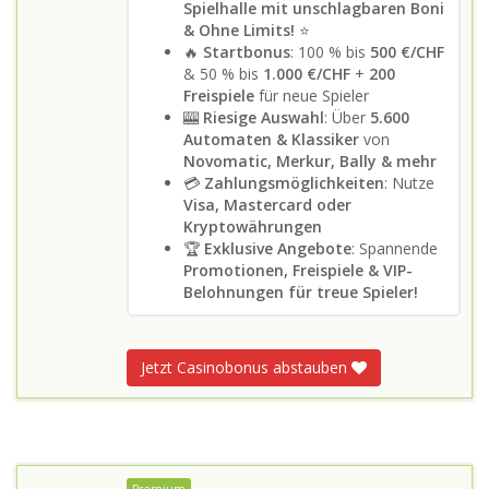
Spielhalle mit unschlagbaren Boni
& Ohne Limits!
⭐
🔥
Startbonus
: 100 % bis
500 €/CHF
& 50 % bis
1.000 €/CHF
+
200
Freispiele
für neue Spieler
🎰
Riesige Auswahl
: Über
5.600
Automaten & Klassiker
von
Novomatic, Merkur, Bally & mehr
💳
Zahlungsmöglichkeiten
: Nutze
Visa, Mastercard oder
Kryptowährungen
🏆
Exklusive Angebote
: Spannende
Promotionen, Freispiele & VIP-
Belohnungen für treue Spieler!
Jetzt Casinobonus abstauben