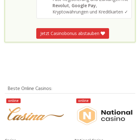
Revolut
,
Google Pay
,
Kryptowährungen und Kreditkarten ✓
Jetzt Casinobonus abstauben
Beste Online Casinos:
online
online