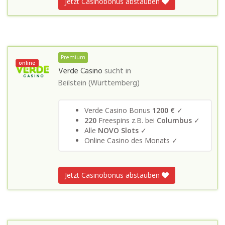
Jetzt Casinobonus abstauben
Premium
online
Verde Casino
sucht in
Beilstein (Württemberg)
Verde Casino Bonus
1200 €
✓
220
Freespins z.B. bei
Columbus
✓
Alle
NOVO Slots
✓
Online Casino des Monats ✓
Jetzt Casinobonus abstauben