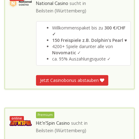
National Casino
sucht in
Beilstein (Württemberg)
Willkommenspaket bis zu
300 €/CHF
✓
150 Freispiele z.B. Dolphin’s Pearl ♥
4200+ Spiele darunter alle von
Novomatic
✓
ca. 95% Auszahlungsquote ✓
Jetzt Casinobonus abstauben
Premium
online
Hit’n’Spin Casino
sucht in
Beilstein (Württemberg)