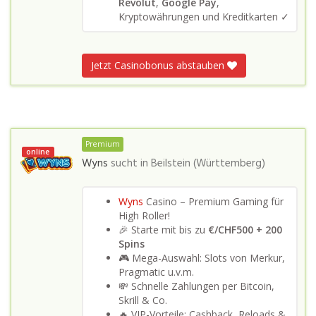
Revolut
,
Google Pay
,
Kryptowährungen und Kreditkarten ✓
Jetzt Casinobonus abstauben
Premium
online
Wyns
sucht in
Beilstein (Württemberg)
Wyns
Casino – Premium Gaming für
High Roller!
🎉 Starte mit bis zu
€/CHF500 + 200
Spins
🎮 Mega-Auswahl: Slots von Merkur,
Pragmatic u.v.m.
💸 Schnelle Zahlungen per Bitcoin,
Skrill & Co.
🔥 VIP-Vorteile: Cashback, Reloads &