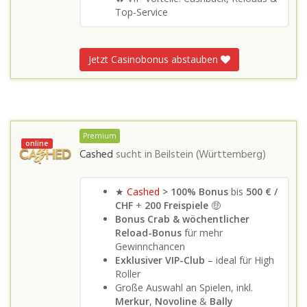
Top-Service
Jetzt Casinobonus abstauben
Premium
online
Cashed
sucht in
Beilstein (Württemberg)
★
Cashed
>
100% Bonus
bis
500 € /
CHF
+
200 Freispiele
🤑
Bonus Crab & wöchentlicher
Reload-Bonus
für mehr
Gewinnchancen
Exklusiver VIP-Club
– ideal für High
Roller
Große Auswahl an Spielen, inkl.
Merkur
,
Novoline
&
Bally