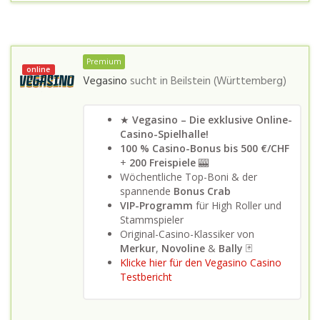
Premium
online
Vegasino
sucht in
Beilstein (Württemberg)
★
Vegasino – Die exklusive Online-
Casino-Spielhalle!
100 % Casino-Bonus bis 500 €/CHF
+
200 Freispiele
🎰
Wöchentliche Top-Boni & der
spannende
Bonus Crab
VIP-Programm
für High Roller und
Stammspieler
Original-Casino-Klassiker von
Merkur
,
Novoline
&
Bally
🃏
Klicke hier für den Vegasino Casino
Testbericht