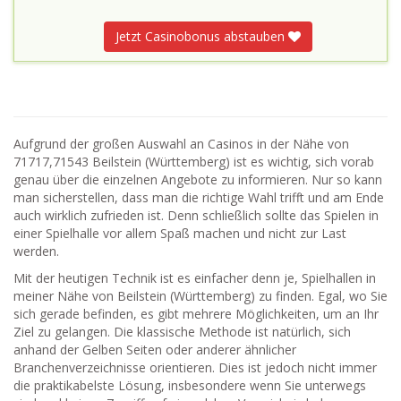
Jetzt Casinobonus abstauben
Aufgrund der großen Auswahl an Casinos in der Nähe von
71717,71543 Beilstein (Württemberg) ist es wichtig, sich vorab
genau über die einzelnen Angebote zu informieren. Nur so kann
man sicherstellen, dass man die richtige Wahl trifft und am Ende
auch wirklich zufrieden ist. Denn schließlich sollte das Spielen in
einer Spielhalle vor allem Spaß machen und nicht zur Last
werden.
Mit der heutigen Technik ist es einfacher denn je, Spielhallen in
meiner Nähe von Beilstein (Württemberg) zu finden. Egal, wo Sie
sich gerade befinden, es gibt mehrere Möglichkeiten, um an Ihr
Ziel zu gelangen. Die klassische Methode ist natürlich, sich
anhand der Gelben Seiten oder anderer ähnlicher
Branchenverzeichnisse orientieren. Dies ist jedoch nicht immer
die praktikabelste Lösung, insbesondere wenn Sie unterwegs