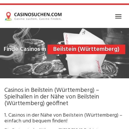
Skip
to
main
Toggl
content
navig
Finde Casinos in
Beilstein (Württemberg)
Casinos in Beilstein (Württemberg) –
Spielhallen in der Nähe von Beilstein
(Württemberg) geöffnet
1. Casinos in der Nähe von Beilstein (Württemberg) –
einfach und bequem finden!