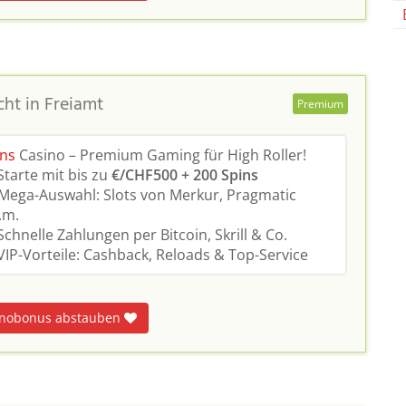
cht in
Freiamt
Premium
ns
Casino – Premium Gaming für High Roller!
Starte mit bis zu
€/CHF500 + 200 Spins
Mega-Auswahl: Slots von Merkur, Pragmatic
.m.
Schnelle Zahlungen per Bitcoin, Skrill & Co.
VIP-Vorteile: Cashback, Reloads & Top-Service
sinobonus abstauben