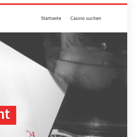
Startseite
Casino suchen
mt