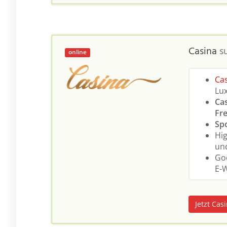
Casina
s
online
Ca
Lu
Ca
Fre
Sp
Hig
un
Go
E-W
Jetzt Ca