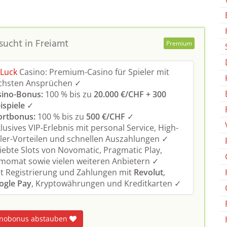
sucht in
Freiamt
Premium
PLuck
Casino: Premium-Casino für Spieler mit
chsten Ansprüchen ✓
sino-Bonus:
100 % bis zu
20.000 €/CHF + 300
ispiele
✓
ortbonus:
100 % bis zu
500 €/CHF
✓
lusives VIP-Erlebnis mit personal Service, High-
ler-Vorteilen und schnellen Auszahlungen ✓
iebte Slots von Novomatic, Pragmatic Play,
momat sowie vielen weiteren Anbietern ✓
t Registrierung und Zahlungen mit
Revolut
,
ogle Pay
, Kryptowährungen und Kreditkarten ✓
sinobonus abstauben