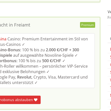
V
F
ucht in
Freiamt
Premium
sina
Casino: Premium Entertainment im Stil von
xus-Casinos ✓
sino-Bonus:
100 % bis zu
2.000 €/CHF + 300
ispiele
auf ausgewählte Novoline-Spiele ✓
ortbonus:
100 % bis zu
500 €/CHF
✓
h-Roller willkommen – persönlicher VIP-Service
d exklusive Belohnungen ✓
ogle Pay,
Revolut
, Crypto, Visa, Mastercard und
allets unterstützt ✓
sinobonus abstauben