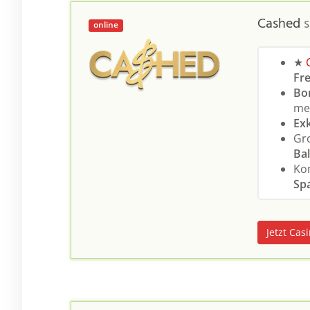
Cashed
s
online
★
Fre
Bo
me
Exk
Gro
Bal
Ko
Sp
Jetzt Ca