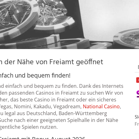
in der Nähe von Freiamt geöffnet
infach und bequem finden!
nd einfach und bequem zu finden. Dank des Internets
 den passenden Casinos in Freiamt zu suchen Wir von
r, das beste Casino in Freiamt oder ein sicheres
nVegas, Nomini, Kakadu, Vegadream,
National Casino
,
du legal aus Deutschland, Baden-Württemberg
S
Suche nach einer geeigneten Spielhalle in der Nähe
F
gentliche Spielen nutzen.