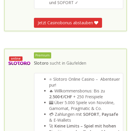
und SOFORT ✓
Jetzt Casinobonus abstauben
Premium
online
Slotoro
sucht in
Gäufelden
⭐ Slotoro Online Casino – Abenteuer
pur!
🔥 Willkommensbonus: Bis zu
2.500 €/CHF
+ 250 Freispiele
🎰 Über 5.000 Spiele von Novoline,
Gamomat, Pragmatic & Co.
💳 Zahlungen mit
SOFORT
,
Paysafe
& E-Wallets
🚀
Keine Limits – Spiel mit hohen