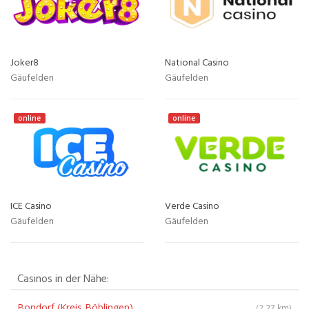
Joker8
National Casino
Gäufelden
Gäufelden
online
online
ICE Casino
Verde Casino
Gäufelden
Gäufelden
Casinos in der Nähe:
Bondorf (Kreis Böblingen)
(2.27 km)