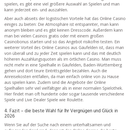
spielen, es gibt eine viel größere Auswahl an Spielen und man
kann jederzeit ein- und auszahlen.
Aber auch abseits der logistischen Vorteile hat das Online Casino
einiges zu bieten: Die Atmosphäre ist entspannter, man kann
anonym bleiben und es gibt keinen Dresscode. Außerdem kann
man bei vielen Casinos gratis oder mit einem großen
Casinobonus starten und so das Angebot risikofrei testen. Ein
weiterer Vorteil des Online Casinos aus Gäufelden ist, dass man
von überall und zu jeder Zeit spielen kann und das mit deutlich
höheren Auzahlungsquoten als im örtlichen Casino. Man muss
nicht mehr in eine Spielhalle in Gäufelden, Baden-Württemberg
gehen und dort teure Eintrittsgelder bezahlen. Auch die
Anreisekosten entfallen, da man einfach online von zu Hause
aus spielen kann. Zudem sind die Angebote der Online
Spielhallen sehr viel vielfältiger als in einer normalen Spielothek.
Hier findet man oft hunderte oder sogar tausende verschiedene
Spiele und Live Dealer Spiele wie Roulette.
4. Fazit – die beste Wahl für Ihr Vergnügen und Glück in
2026
Wenn Sie auf der Suche nach einem unterhaltsamen und