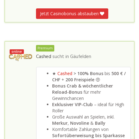
Jetzt Casinobonus abstauben
Premium
online
Cashed
sucht in
Gäufelden
★
Cashed
>
100% Bonus
bis
500 € /
CHF
+
200 Freispiele
🤑
Bonus Crab & wöchentlicher
Reload-Bonus
für mehr
Gewinnchancen
Exklusiver VIP-Club
– ideal für High
Roller
Große Auswahl an Spielen, inkl.
Merkur
,
Novoline
&
Bally
Komfortable Zahlungen von
Sofortüberweisung bis Sparkasse