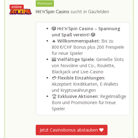
Premium
online
Hit’n’Spin Casino
sucht in
Gäufelden
🎲 Hit’n’Spin Casino – Spannung
und Spaß vereint! 🎲
🔥
Willkommenspaket:
Bis zu
800 €/CHF Bonus plus 200 Freispiele
für neue Spieler
🎰
Vielfältige Spiele:
Genieße Slots
von Novoline und Co., Roulette,
Blackjack und Live-Casino
💳
Flexible Einzahlungen:
Akzeptiert Kreditkarten, E-Wallets
und Kryptowährungen
🏆
Exklusive Aktionen:
Regelmäßige
Boni und Promotionen für treue
Spieler
Jetzt Casinobonus abstauben