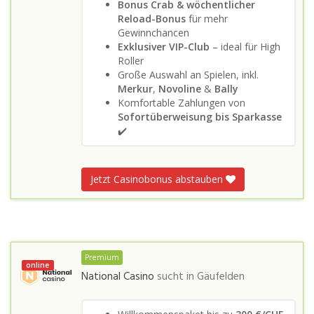
Bonus Crab & wöchentlicher
Reload-Bonus
für mehr
Gewinnchancen
Exklusiver VIP-Club
– ideal für High
Roller
Große Auswahl an Spielen, inkl.
Merkur
,
Novoline
&
Bally
Komfortable Zahlungen von
Sofortüberweisung bis Sparkasse
✔️
Jetzt Casinobonus abstauben
Premium
online
National Casino
sucht in
Gäufelden