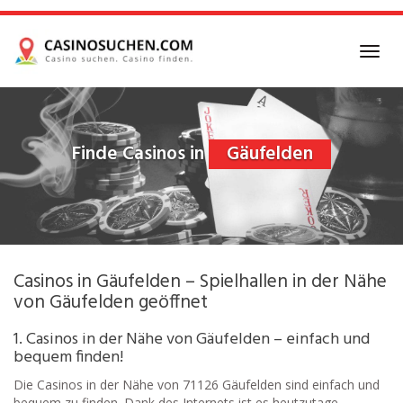
Skip
to
main
Toggl
content
navig
Finde Casinos in
Gäufelden
Casinos in Gäufelden – Spielhallen in der Nähe
von Gäufelden geöffnet
1. Casinos in der Nähe von Gäufelden – einfach und
bequem finden!
Die Casinos in der Nähe von 71126 Gäufelden sind einfach und
bequem zu finden. Dank des Internets ist es heutzutage