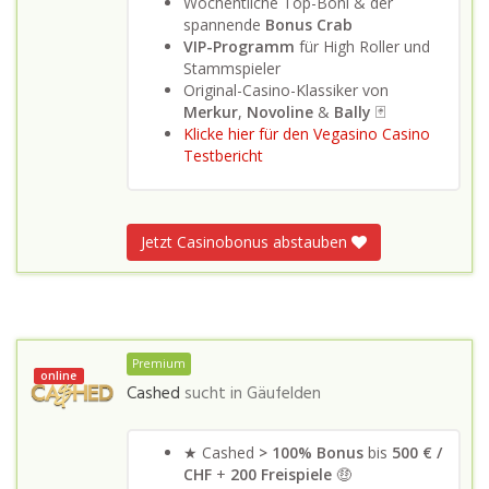
Wöchentliche Top-Boni & der
spannende
Bonus Crab
VIP-Programm
für High Roller und
Stammspieler
Original-Casino-Klassiker von
Merkur
,
Novoline
&
Bally
🃏
Klicke hier für den Vegasino Casino
Testbericht
Jetzt Casinobonus abstauben
Premium
online
Cashed
sucht in
Gäufelden
★ Cashed
>
100% Bonus
bis
500 € /
CHF
+
200 Freispiele
🤑