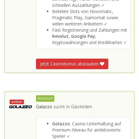
schnellen Auszahlungen ✓
Beliebte Slots von Novomatic,
Pragmatic Play, Gamomat sowie
vielen weiteren Anbietern ✓
Fast Registrierung und Zahlungen mit
Revolut
,
Google Pay
,
Kryptowährungen und Kreditkarten ✓
Jetzt Casinobonus abstauben
Premium
online
Galazzo
sucht in
Gäufelden
Golazzo
: Casino-Unterhaltung auf
Premium-Niveau für ambitionierte
Spieler ✓