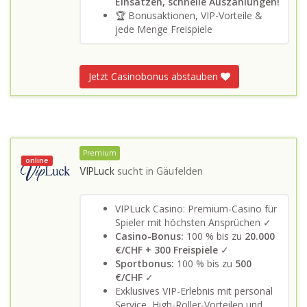
Einsätzen, schnelle Auszahlungen!
🏆 Bonusaktionen, VIP-Vorteile &
jede Menge Freispiele
Jetzt Casinobonus abstauben
Premium
online
VIPLuck
sucht in
Gäufelden
VIPLuck Casino: Premium-Casino für
Spieler mit höchsten Ansprüchen ✓
Casino-Bonus:
100 % bis zu
20.000
€/CHF + 300 Freispiele
✓
Sportbonus:
100 % bis zu
500
€/CHF
✓
Exklusives VIP-Erlebnis mit personal
Service, High-Roller-Vorteilen und