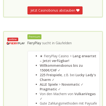
Jetzt Casinobonus abstauben
Premium
online
FieryPlay
sucht in
Gäufelden
★ FieryPlay Casino >
Lang erwartet
– Jetzt verfügbar!
Willkommensbonus bis zu
1500€/CHF
✓
225 Freispiele
, z.B. bei
Lucky Lady’s
Charm
✓
ALLE Spiele
>
Novomatic
✓
Pragmatic
✓
Von den Machern von
VulkanVegas
✓
Gute Zahlungsmethoden mit Paysafe