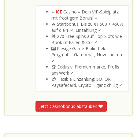
⭐
ICE
Casino – Dein VIP‑Spielplatz
mit frostigem Bonus! ⭐
🔥 Startbonus: Bis zu €1.500 + 450%
auf die 1.‑4. Einzahlung ✓
🎁 270 Free Spins auf Top‑Slots wie
Book of Fallen & Co. ✓
🎰 Riesige Game‑Bibliothek:
Pragmatic, Gamomat, Novoline u. a.
✓
🏆 Exklusiv: Premiummarke, Profis
am Werk ✓
💳 Flexible Einzahlung: SOFORT,
Paysafecard, Crypto – ganz chillig ✓
Jetzt Casinobonus abstauben