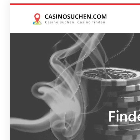
Skip
to
main
content
Find