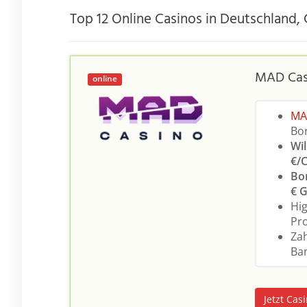
Top 12 Online Casinos in Deutschland
MAD Cas
online
MA
Bo
Wi
€/C
Bo
€ G
Hig
Pr
Zah
Ba
Jetzt Ca