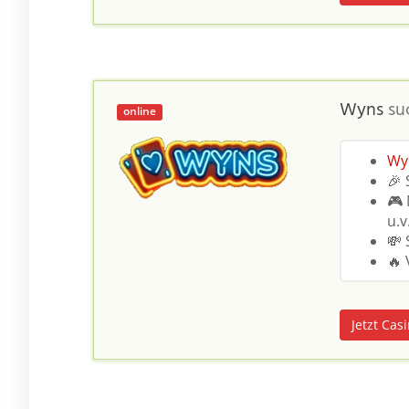
Wyns
su
online
Wy
🎉 
🎮 
u.v
💸 
🔥 
Jetzt Ca