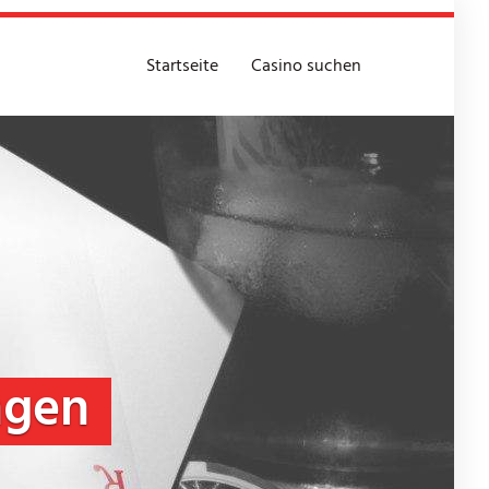
Startseite
Casino suchen
ngen