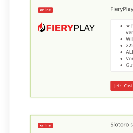
FieryPla
online
★ F
ver
Wi
225
ALL
Vo
Gu
Jetzt Ca
Slotoro
s
online