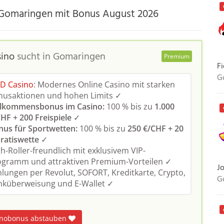
, Gomaringen mit Bonus August 2026
ino
sucht in
Gomaringen
Premium
Fi
G
D Casino
: Modernes Online Casino mit starken
nusaktionen und hohen Limits ✓
llkommensbonus im Casino:
100 % bis zu
1.000
HF + 200 Freispiele
✓
nus für Sportwetten:
100 % bis zu
250 €/CHF + 20
ratiswette
✓
h-Roller-freundlich mit exklusivem VIP-
ogramm und attraktiven Premium-Vorteilen ✓
J
lungen per Revolut, SOFORT, Kreditkarte, Crypto,
G
nküberweisung und E-Wallet ✓
sinobonus abstauben