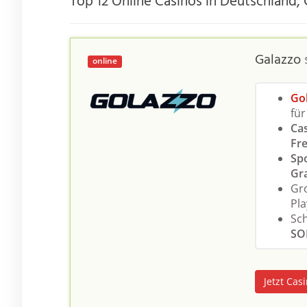
Top 12 Online Casinos in Deutschland,
Galazzo
online
Go
für
Ca
Fre
Sp
Gr
Gr
Pla
Sch
SO
Jetzt Ca