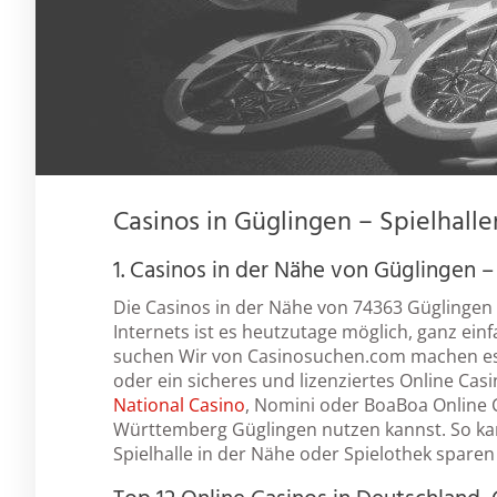
Casinos in Güglingen – Spielhall
1. Casinos in der Nähe von Güglingen 
Die Casinos in der Nähe von 74363 Güglingen
Internets ist es heutzutage möglich, ganz ei
suchen Wir von Casinosuchen.com machen es d
oder ein sicheres und lizenziertes Online Ca
National Casino
, Nomini oder BoaBoa Online 
Württemberg Güglingen nutzen kannst. So ka
Spielhalle in der Nähe oder Spielothek sparen 