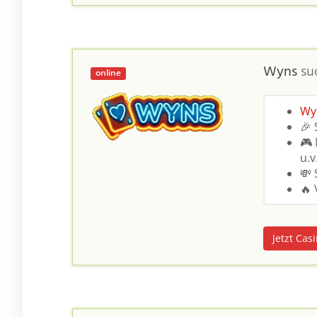
Wyns
su
online
Wy
🎉 
🎮 
u.v
💸 
🔥 
Jetzt Ca