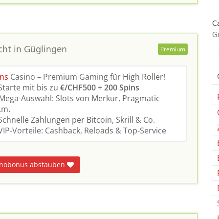
C
G
cht in
Güglingen
Premium
ns
Casino – Premium Gaming für High Roller!
Starte mit bis zu
€/CHF500 + 200 Spins
Mega-Auswahl: Slots von Merkur, Pragmatic
.m.
Schnelle Zahlungen per Bitcoin, Skrill & Co.
VIP-Vorteile: Cashback, Reloads & Top-Service
sinobonus abstauben