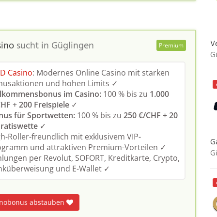
V
ino
sucht in
Güglingen
Premium
G
D Casino
: Modernes Online Casino mit starken
nusaktionen und hohen Limits ✓
llkommensbonus im Casino:
100 % bis zu
1.000
HF + 200 Freispiele
✓
nus für Sportwetten:
100 % bis zu
250 €/CHF + 20
ratiswette
✓
h-Roller-freundlich mit exklusivem VIP-
G
ogramm und attraktiven Premium-Vorteilen ✓
G
lungen per Revolut, SOFORT, Kreditkarte, Crypto,
nküberweisung und E-Wallet ✓
sinobonus abstauben