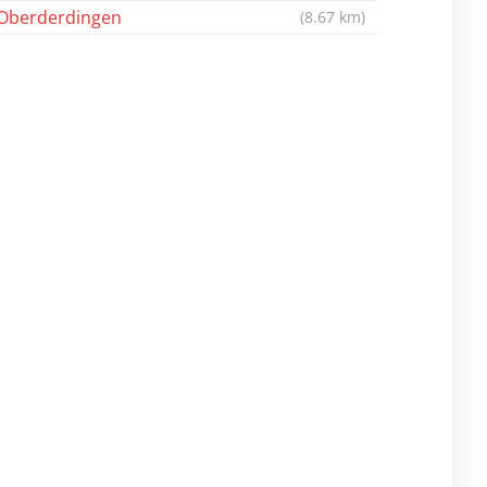
Oberderdingen
(8.67 km)