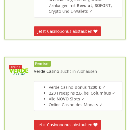
Zahlungen mit
Revolut
,
SOFORT
,
Crypto und E-Wallets ✓
Jetzt Casinobonus abstauben
Premium
online
Verde Casino
sucht in
Aidhausen
Verde Casino Bonus
1200 €
✓
220
Freespins z.B. bei
Columbus
✓
Alle
NOVO Slots
✓
Online Casino des Monats ✓
Jetzt Casinobonus abstauben