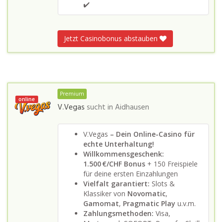
✔️
Jetzt Casinobonus abstauben
Premium
online
V.Vegas
sucht in
Aidhausen
V.Vegas
– Dein Online-Casino für
echte Unterhaltung!
Willkommensgeschenk:
1.500 €/CHF Bonus
+ 150 Freispiele
für deine ersten Einzahlungen
Vielfalt garantiert:
Slots &
Klassiker von
Novomatic
,
Gamomat
,
Pragmatic Play
u.v.m.
Zahlungsmethoden:
Visa,