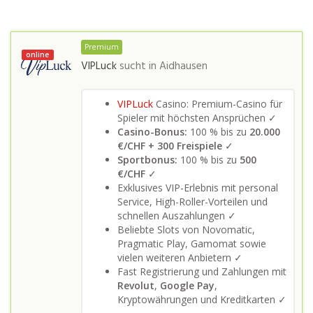
Premium
online
VIPLuck
sucht in
Aidhausen
VIPLuck
Casino: Premium-Casino für
Spieler mit höchsten Ansprüchen ✓
Casino-Bonus:
100 % bis zu
20.000
€/CHF + 300 Freispiele
✓
Sportbonus:
100 % bis zu
500
€/CHF
✓
Exklusives VIP-Erlebnis mit personal
Service, High-Roller-Vorteilen und
schnellen Auszahlungen ✓
Beliebte Slots von Novomatic,
Pragmatic Play, Gamomat sowie
vielen weiteren Anbietern ✓
Fast Registrierung und Zahlungen mit
Revolut
,
Google Pay
,
Kryptowährungen und Kreditkarten ✓