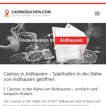
Skip
to
main
Toggl
content
navig
Finde Casinos in
Aidhausen
Casinos in Aidhausen – Spielhallen in der Nähe
von Aidhausen geöffnet
1. Casinos in der Nähe von Aidhausen – einfach und
bequem finden!
Die Casinos in der Nähe von 97491 Aidhausen sind einfach und
bequem zu finden. Dank des Internets ist es heutzutage