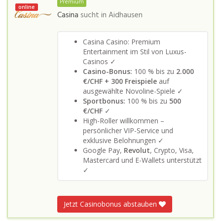
Premium
online
Casina
sucht in
Aidhausen
Casina Casino: Premium
Entertainment im Stil von Luxus-
Casinos ✓
Casino-Bonus:
100 % bis zu
2.000
€/CHF + 300 Freispiele
auf
ausgewählte Novoline-Spiele ✓
Sportbonus:
100 % bis zu
500
€/CHF
✓
High-Roller willkommen –
persönlicher VIP-Service und
exklusive Belohnungen ✓
Google Pay,
Revolut
, Crypto, Visa,
Mastercard und E-Wallets unterstützt
✓
Jetzt Casinobonus abstauben