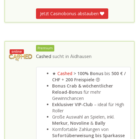
Jetzt Casinobonus abstauben
Premium
online
Cashed
sucht in
Aidhausen
★
Cashed
>
100% Bonus
bis
500 € /
CHF
+
200 Freispiele
🤑
Bonus Crab & wöchentlicher
Reload-Bonus
für mehr
Gewinnchancen
Exklusiver VIP-Club
– ideal für High
Roller
Große Auswahl an Spielen, inkl.
Merkur
,
Novoline
&
Bally
Komfortable Zahlungen von
Sofortüberweisung bis Sparkasse