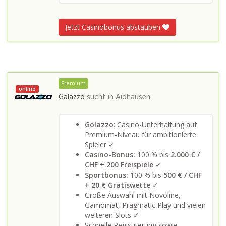
Jetzt Casinobonus abstauben
Premium
online
Galazzo
sucht in
Aidhausen
Golazzo
: Casino-Unterhaltung auf
Premium-Niveau für ambitionierte
Spieler ✓
Casino-Bonus:
100 % bis
2.000 € /
CHF + 200 Freispiele
✓
Sportbonus:
100 % bis
500 € / CHF
+ 20 € Gratiswette
✓
Große Auswahl mit Novoline,
Gamomat, Pragmatic Play und vielen
weiteren Slots ✓
Schnelle Registrierung sowie