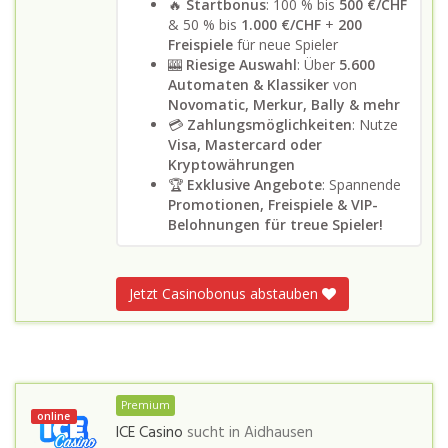
🔥
Startbonus
: 100 % bis
500 €/CHF
& 50 % bis
1.000 €/CHF
+
200
Freispiele
für neue Spieler
🎰
Riesige Auswahl
: Über
5.600
Automaten & Klassiker
von
Novomatic, Merkur, Bally & mehr
💳
Zahlungsmöglichkeiten
: Nutze
Visa, Mastercard oder
Kryptowährungen
🏆
Exklusive Angebote
: Spannende
Promotionen, Freispiele & VIP-
Belohnungen für treue Spieler!
Jetzt Casinobonus abstauben
Premium
online
ICE Casino
sucht in
Aidhausen