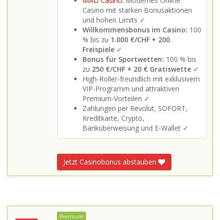
MAD Casino
: Modernes Online
Casino mit starken Bonusaktionen
und hohen Limits ✓
Willkommensbonus im Casino:
100
% bis zu
1.000 €/CHF + 200
Freispiele
✓
Bonus für Sportwetten:
100 % bis
zu
250 €/CHF + 20 € Gratiswette
✓
High-Roller-freundlich mit exklusivem
VIP-Programm und attraktiven
Premium-Vorteilen ✓
Zahlungen per Revolut, SOFORT,
Kreditkarte, Crypto,
Banküberweisung und E-Wallet ✓
Jetzt Casinobonus abstauben
Premium