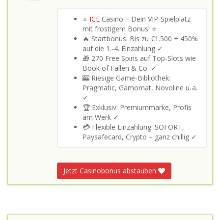
⭐
ICE
Casino – Dein VIP‑Spielplatz
mit frostigem Bonus! ⭐
🔥 Startbonus: Bis zu €1.500 + 450%
auf die 1.‑4. Einzahlung ✓
🎁 270 Free Spins auf Top‑Slots wie
Book of Fallen & Co. ✓
🎰 Riesige Game‑Bibliothek:
Pragmatic, Gamomat, Novoline u. a.
✓
🏆 Exklusiv: Premiummarke, Profis
am Werk ✓
💳 Flexible Einzahlung: SOFORT,
Paysafecard, Crypto – ganz chillig ✓
Jetzt Casinobonus abstauben