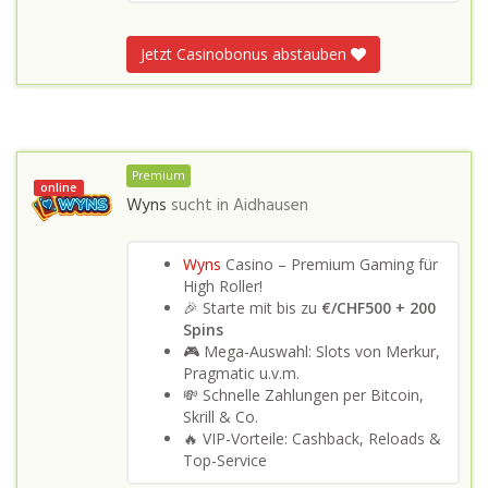
Jetzt Casinobonus abstauben
Premium
online
Wyns
sucht in
Aidhausen
Wyns
Casino – Premium Gaming für
High Roller!
🎉 Starte mit bis zu
€/CHF500 + 200
Spins
🎮 Mega-Auswahl: Slots von Merkur,
Pragmatic u.v.m.
💸 Schnelle Zahlungen per Bitcoin,
Skrill & Co.
🔥 VIP-Vorteile: Cashback, Reloads &
Top-Service