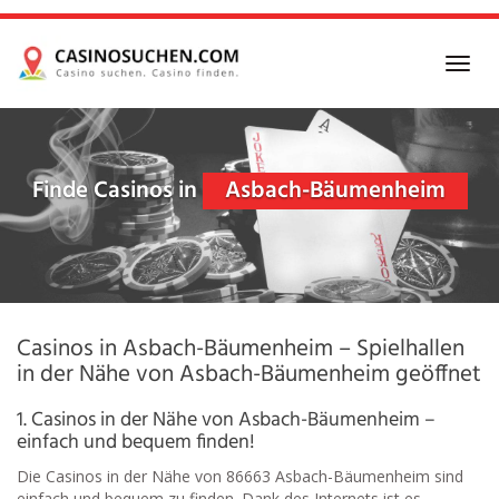
Skip
to
main
Toggl
content
navig
Finde Casinos in
Asbach-Bäumenheim
Casinos in Asbach-Bäumenheim – Spielhallen
in der Nähe von Asbach-Bäumenheim geöffnet
1. Casinos in der Nähe von Asbach-Bäumenheim –
einfach und bequem finden!
Die Casinos in der Nähe von 86663 Asbach-Bäumenheim sind
einfach und bequem zu finden. Dank des Internets ist es