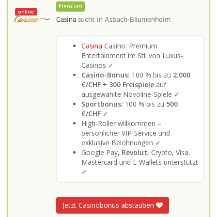
Premium
online
Casina
sucht in
Asbach-Bäumenheim
Casina
Casino: Premium
Entertainment im Stil von Luxus-
Casinos ✓
Casino-Bonus:
100 % bis zu
2.000
€/CHF + 300 Freispiele
auf
ausgewählte Novoline-Spiele ✓
Sportbonus:
100 % bis zu
500
€/CHF
✓
High-Roller willkommen –
persönlicher VIP-Service und
exklusive Belohnungen ✓
Google Pay,
Revolut
, Crypto, Visa,
Mastercard und E-Wallets unterstützt
✓
Jetzt Casinobonus abstauben