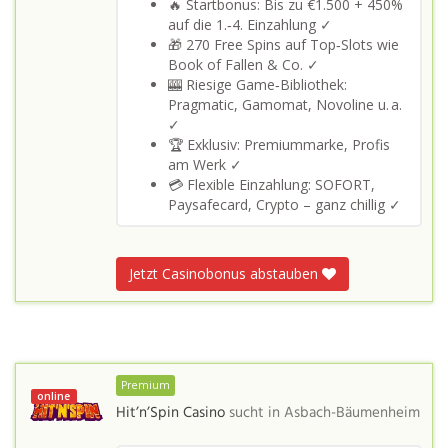
🔥 Startbonus: Bis zu €1.500 + 450%
auf die 1.‑4. Einzahlung ✓
🎁 270 Free Spins auf Top‑Slots wie
Book of Fallen & Co. ✓
🎰 Riesige Game‑Bibliothek:
Pragmatic, Gamomat, Novoline u. a.
✓
🏆 Exklusiv: Premiummarke, Profis
am Werk ✓
💳 Flexible Einzahlung: SOFORT,
Paysafecard, Crypto – ganz chillig ✓
Jetzt Casinobonus abstauben
Premium
online
Hit’n’Spin Casino
sucht in
Asbach-Bäumenheim