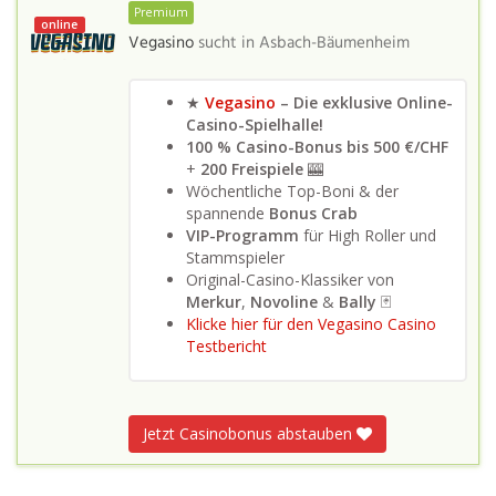
Premium
online
Vegasino
sucht in
Asbach-Bäumenheim
★
Vegasino
– Die exklusive Online-
Casino-Spielhalle!
100 % Casino-Bonus bis 500 €/CHF
+
200 Freispiele
🎰
Wöchentliche Top-Boni & der
spannende
Bonus Crab
VIP-Programm
für High Roller und
Stammspieler
Original-Casino-Klassiker von
Merkur
,
Novoline
&
Bally
🃏
Klicke hier für den Vegasino Casino
Testbericht
Jetzt Casinobonus abstauben