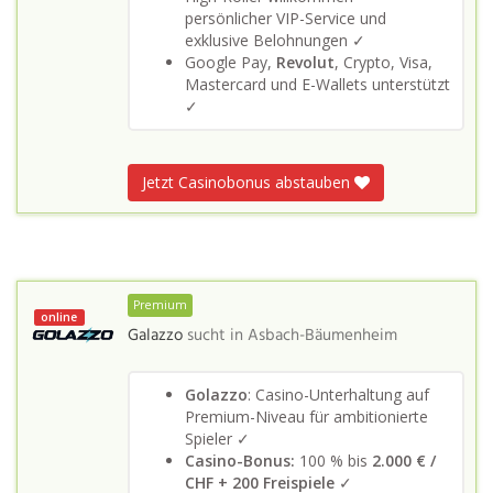
persönlicher VIP-Service und
exklusive Belohnungen ✓
Google Pay,
Revolut
, Crypto, Visa,
Mastercard und E-Wallets unterstützt
✓
Jetzt Casinobonus abstauben
Premium
online
Galazzo
sucht in
Asbach-Bäumenheim
Golazzo
: Casino-Unterhaltung auf
Premium-Niveau für ambitionierte
Spieler ✓
Casino-Bonus:
100 % bis
2.000 € /
CHF + 200 Freispiele
✓