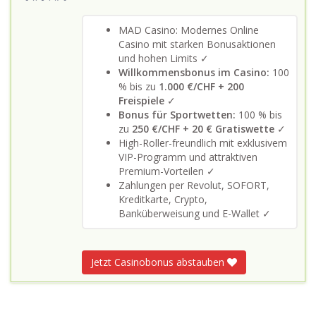
MAD Casino: Modernes Online
Casino mit starken Bonusaktionen
und hohen Limits ✓
Willkommensbonus im Casino:
100
% bis zu
1.000 €/CHF + 200
Freispiele
✓
Bonus für Sportwetten:
100 % bis
zu
250 €/CHF + 20 € Gratiswette
✓
High-Roller-freundlich mit exklusivem
VIP-Programm und attraktiven
Premium-Vorteilen ✓
Zahlungen per Revolut, SOFORT,
Kreditkarte, Crypto,
Banküberweisung und E-Wallet ✓
Jetzt Casinobonus abstauben