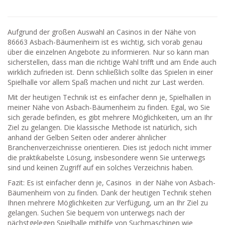
Aufgrund der großen Auswahl an Casinos in der Nähe von
86663 Asbach-Bäumenheim ist es wichtig, sich vorab genau
über die einzelnen Angebote zu informieren. Nur so kann man
sicherstellen, dass man die richtige Wahl trifft und am Ende auch
wirklich zufrieden ist. Denn schließlich sollte das Spielen in einer
Spielhalle vor allem Spaß machen und nicht zur Last werden.
Mit der heutigen Technik ist es einfacher denn je, Spielhallen in
meiner Nähe von Asbach-Bäumenheim zu finden. Egal, wo Sie
sich gerade befinden, es gibt mehrere Möglichkeiten, um an Ihr
Ziel zu gelangen. Die klassische Methode ist natürlich, sich
anhand der Gelben Seiten oder anderer ähnlicher
Branchenverzeichnisse orientieren. Dies ist jedoch nicht immer
die praktikabelste Lösung, insbesondere wenn Sie unterwegs
sind und keinen Zugriff auf ein solches Verzeichnis haben.
Fazit: Es ist einfacher denn je, Casinos in der Nähe von Asbach-
Bäumenheim von zu finden. Dank der heutigen Technik stehen
Ihnen mehrere Möglichkeiten zur Verfügung, um an Ihr Ziel zu
gelangen. Suchen Sie bequem von unterwegs nach der
nächstgelegen Spielhalle mithilfe von Suchmaschinen wie