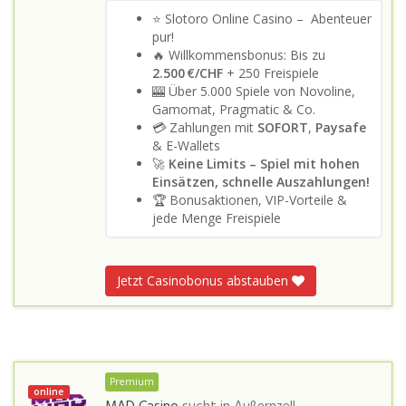
⭐ Slotoro Online Casino – Abenteuer
pur!
🔥 Willkommensbonus: Bis zu
2.500 €/CHF
+ 250 Freispiele
🎰 Über 5.000 Spiele von Novoline,
Gamomat, Pragmatic & Co.
💳 Zahlungen mit
SOFORT
,
Paysafe
& E-Wallets
🚀
Keine Limits – Spiel mit hohen
Einsätzen, schnelle Auszahlungen!
🏆 Bonusaktionen, VIP-Vorteile &
jede Menge Freispiele
Jetzt Casinobonus abstauben
Premium
online