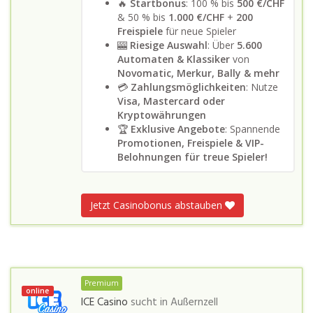
🔥
Startbonus
: 100 % bis
500 €/CHF
& 50 % bis
1.000 €/CHF
+
200
Freispiele
für neue Spieler
🎰
Riesige Auswahl
: Über
5.600
Automaten & Klassiker
von
Novomatic, Merkur, Bally & mehr
💳
Zahlungsmöglichkeiten
: Nutze
Visa, Mastercard oder
Kryptowährungen
🏆
Exklusive Angebote
: Spannende
Promotionen, Freispiele & VIP-
Belohnungen für treue Spieler!
Jetzt Casinobonus abstauben
Premium
online
ICE Casino
sucht in
Außernzell