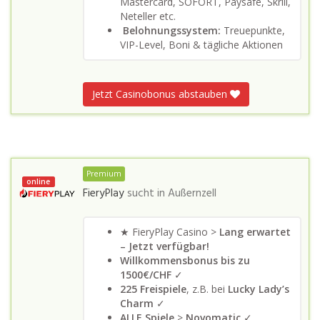
Mastercard, SOFORT, Paysafe, Skrill,
Neteller etc.
Belohnungssystem:
Treuepunkte,
VIP-Level, Boni & tägliche Aktionen
Jetzt Casinobonus abstauben
Premium
online
FieryPlay
sucht in
Außernzell
★ FieryPlay Casino >
Lang erwartet
– Jetzt verfügbar!
Willkommensbonus bis zu
1500€/CHF
✓
225 Freispiele
, z.B. bei
Lucky Lady’s
Charm
✓
ALLE Spiele
>
Novomatic
✓