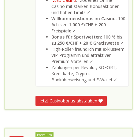
MAD Casino
: Modernes Online
Casino mit starken Bonusaktionen
und hohen Limits ✓
Willkommensbonus im Casino:
100
% bis zu
1.000 €/CHF + 200
Freispiele
✓
Bonus für Sportwetten:
100 % bis
zu
250 €/CHF + 20 € Gratiswette
✓
High-Roller-freundlich mit exklusivem
VIP-Programm und attraktiven
Premium-Vorteilen ✓
Zahlungen per Revolut, SOFORT,
Kreditkarte, Crypto,
Banküberweisung und E-Wallet ✓
Jetzt Casinobonus abstauben
Premium