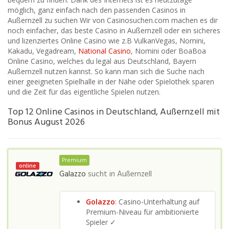
möglich, ganz einfach nach den passenden Casinos in
Außernzell zu suchen Wir von Casinosuchen.com machen es dir
noch einfacher, das beste Casino in Außernzell oder ein sicheres
und lizenziertes Online Casino wie z.B VulkanVegas, Nomini,
Kakadu, Vegadream,
National Casino
, Nomini oder BoaBoa
Online Casino, welches du legal aus Deutschland, Bayern
Außernzell nutzen kannst. So kann man sich die Suche nach
einer geeigneten Spielhalle in der Nähe oder Spielothek sparen
und die Zeit für das eigentliche Spielen nutzen.
Top 12 Online Casinos in Deutschland, Außernzell mit
Bonus August 2026
Premium
online
Galazzo
sucht in
Außernzell
Golazzo
: Casino-Unterhaltung auf
Premium-Niveau für ambitionierte
Spieler ✓