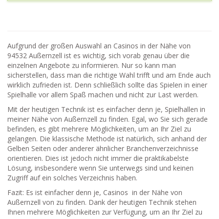
Aufgrund der großen Auswahl an Casinos in der Nähe von
94532 Außernzell ist es wichtig, sich vorab genau über die
einzelnen Angebote zu informieren. Nur so kann man
sicherstellen, dass man die richtige Wahl trifft und am Ende auch
wirklich zufrieden ist. Denn schließlich sollte das Spielen in einer
Spielhalle vor allem Spaß machen und nicht zur Last werden.
Mit der heutigen Technik ist es einfacher denn je, Spielhallen in
meiner Nähe von Außernzell zu finden. Egal, wo Sie sich gerade
befinden, es gibt mehrere Möglichkeiten, um an Ihr Ziel zu
gelangen. Die klassische Methode ist natürlich, sich anhand der
Gelben Seiten oder anderer ähnlicher Branchenverzeichnisse
orientieren. Dies ist jedoch nicht immer die praktikabelste
Lösung, insbesondere wenn Sie unterwegs sind und keinen
Zugriff auf ein solches Verzeichnis haben.
Fazit: Es ist einfacher denn je, Casinos in der Nähe von
Außernzell von zu finden. Dank der heutigen Technik stehen
Ihnen mehrere Möglichkeiten zur Verfügung, um an Ihr Ziel zu