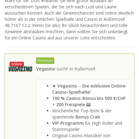
Wahl für Sie. Dort erwartet Sie eine große Auswahl an
verschiedenen Spielen, die Sie sich nach Lust und Laune
aussuchen können. Auch die Gewinnchancen sind online deutlich
höher als in der örtlichen Spielhalle und Casino in Außernzell
48.7167 13.2. Wenn Sie also Ihr Glück herausfordern und tolle
Gewinne abstauben möchten, dann sollten Sie sich unbedingt
für ein Online Casino auf aus unserer Liste entscheiden.
Premium
online
Vegasino
sucht in
Außernzell
★
Vegasino – Die exklusive Online-
Casino-Spielhalle!
100 % Casino-Bonus bis 500 €/CHF
+
200 Freispiele
🎰
Wöchentliche Top-Boni & der
spannende
Bonus Crab
VIP-Programm
für High Roller und
Stammspieler
Original-Casino-Klassiker von