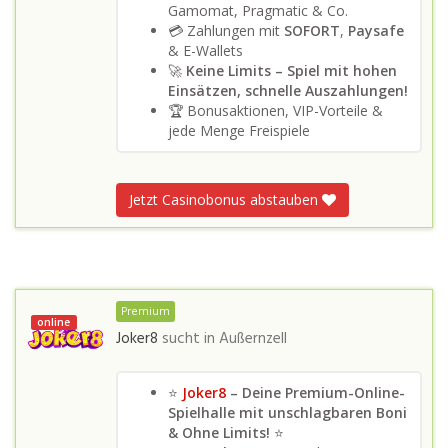
Gamomat, Pragmatic & Co.
💳 Zahlungen mit
SOFORT
,
Paysafe
& E-Wallets
🚀
Keine Limits – Spiel mit hohen
Einsätzen, schnelle Auszahlungen!
🏆 Bonusaktionen, VIP-Vorteile &
jede Menge Freispiele
Jetzt Casinobonus abstauben
Premium
online
Joker8
sucht in
Außernzell
⭐
Joker8
– Deine Premium-Online-
Spielhalle mit unschlagbaren Boni
& Ohne Limits!
⭐