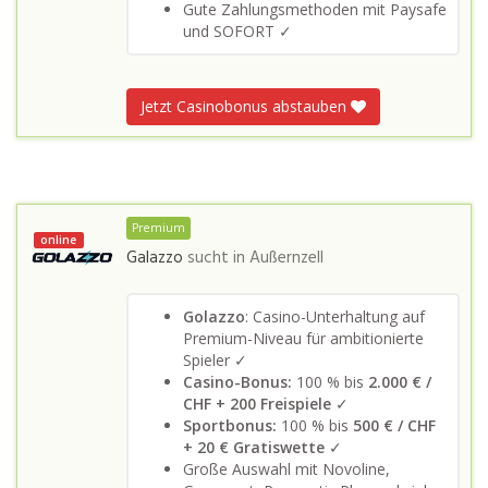
Gute Zahlungsmethoden mit Paysafe
und SOFORT ✓
Jetzt Casinobonus abstauben
Premium
online
Galazzo
sucht in
Außernzell
Golazzo
: Casino-Unterhaltung auf
Premium-Niveau für ambitionierte
Spieler ✓
Casino-Bonus:
100 % bis
2.000 € /
CHF + 200 Freispiele
✓
Sportbonus:
100 % bis
500 € / CHF
+ 20 € Gratiswette
✓
Große Auswahl mit Novoline,