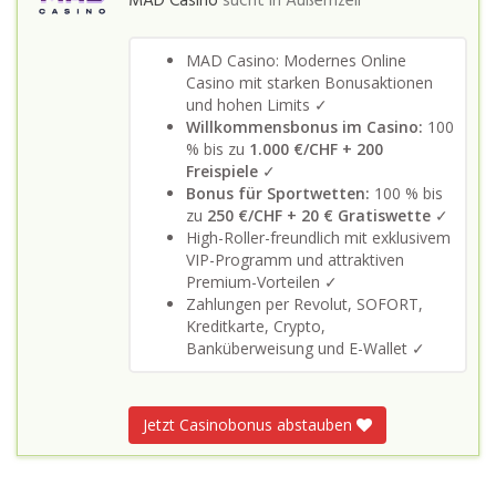
MAD Casino
sucht in
Außernzell
MAD Casino: Modernes Online
Casino mit starken Bonusaktionen
und hohen Limits ✓
Willkommensbonus im Casino:
100
% bis zu
1.000 €/CHF + 200
Freispiele
✓
Bonus für Sportwetten:
100 % bis
zu
250 €/CHF + 20 € Gratiswette
✓
High-Roller-freundlich mit exklusivem
VIP-Programm und attraktiven
Premium-Vorteilen ✓
Zahlungen per Revolut, SOFORT,
Kreditkarte, Crypto,
Banküberweisung und E-Wallet ✓
Jetzt Casinobonus abstauben