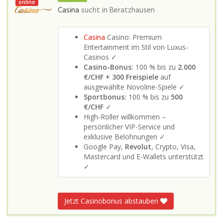
online
Casina
sucht in
Beratzhausen
Casina
Casino: Premium
Entertainment im Stil von Luxus-
Casinos ✓
Casino-Bonus:
100 % bis zu
2.000
€/CHF + 300 Freispiele
auf
ausgewählte Novoline-Spiele ✓
Sportbonus:
100 % bis zu
500
€/CHF
✓
High-Roller willkommen –
persönlicher VIP-Service und
exklusive Belohnungen ✓
Google Pay,
Revolut
, Crypto, Visa,
Mastercard und E-Wallets unterstützt
✓
Jetzt Casinobonus abstauben