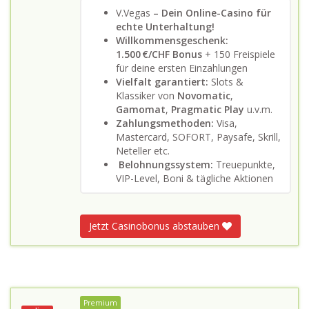
V.Vegas
– Dein Online-Casino für
echte Unterhaltung!
Willkommensgeschenk:
1.500 €/CHF Bonus
+ 150 Freispiele
für deine ersten Einzahlungen
Vielfalt garantiert:
Slots &
Klassiker von
Novomatic
,
Gamomat
,
Pragmatic Play
u.v.m.
Zahlungsmethoden:
Visa,
Mastercard, SOFORT, Paysafe, Skrill,
Neteller etc.
Belohnungssystem:
Treuepunkte,
VIP-Level, Boni & tägliche Aktionen
Jetzt Casinobonus abstauben
Premium