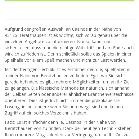
Aufgrund der großen Auswahl an Casinos in der Nähe von
93176 Beratzhausen ist es wichtig, sich vorab genau über die
einzelnen Angebote zu informieren. Nur so kann man
sicherstellen, dass man die richtige Wahl trifft und am Ende auch
wirklich zufrieden ist. Denn schließlich sollte das Spielen in einer
Spielhalle vor allem Spaß machen und nicht zur Last werden.
Mit der heutigen Technik ist es einfacher denn je, Spielhallen in
meiner Nähe von Beratzhausen zu finden. Egal, wo Sie sich
gerade befinden, es gibt mehrere Möglichkeiten, um an Ihr Ziel
zu gelangen. Die klassische Methode ist natürlich, sich anhand
der Gelben Seiten oder anderer ähnlicher Branchenverzeichnisse
orientieren. Dies ist jedoch nicht immer die praktikabelste
Lösung, insbesondere wenn Sie unterwegs sind und keinen
Zugriff auf ein solches Verzeichnis haben.
Fazit: Es ist einfacher denn je, Casinos in der Nähe von
Beratzhausen von zu finden. Dank der heutigen Technik stehen
Ihnen mehrere Möglichkeiten zur Verfügung, um an Ihr Ziel zu