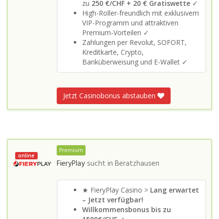
zu
250 €/CHF + 20 € Gratiswette
✓
High-Roller-freundlich mit exklusivem
VIP-Programm und attraktiven
Premium-Vorteilen ✓
Zahlungen per Revolut, SOFORT,
Kreditkarte, Crypto,
Banküberweisung und E-Wallet ✓
Jetzt Casinobonus abstauben
Premium
online
FieryPlay
sucht in
Beratzhausen
★ FieryPlay Casino >
Lang erwartet
– Jetzt verfügbar!
Willkommensbonus bis zu