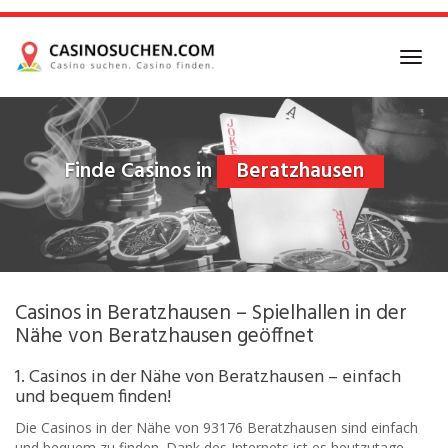
Skip
to
main
Toggl
content
navig
Finde Casinos in
Beratzhausen
Casinos in Beratzhausen – Spielhallen in der
Nähe von Beratzhausen geöffnet
1. Casinos in der Nähe von Beratzhausen – einfach
und bequem finden!
Die Casinos in der Nähe von 93176 Beratzhausen sind einfach
und bequem zu finden. Dank des Internets ist es heutzutage