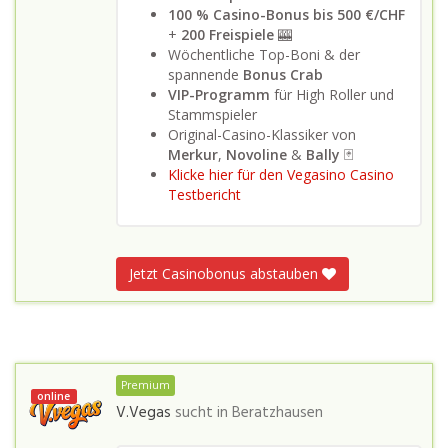
100 % Casino-Bonus bis 500 €/CHF
+
200 Freispiele
🎰
Wöchentliche Top-Boni & der
spannende
Bonus Crab
VIP-Programm
für High Roller und
Stammspieler
Original-Casino-Klassiker von
Merkur
,
Novoline
&
Bally
🃏
Klicke hier für den Vegasino Casino
Testbericht
Jetzt Casinobonus abstauben
Premium
online
V.Vegas
sucht in
Beratzhausen