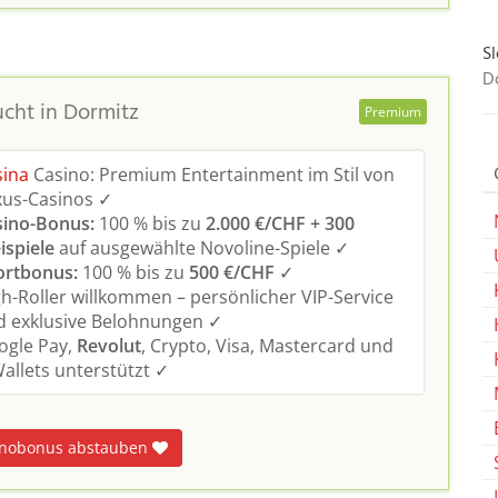
S
D
ucht in
Dormitz
Premium
sina
Casino: Premium Entertainment im Stil von
xus-Casinos ✓
sino-Bonus:
100 % bis zu
2.000 €/CHF + 300
ispiele
auf ausgewählte Novoline-Spiele ✓
ortbonus:
100 % bis zu
500 €/CHF
✓
h-Roller willkommen – persönlicher VIP-Service
d exklusive Belohnungen ✓
ogle Pay,
Revolut
, Crypto, Visa, Mastercard und
allets unterstützt ✓
sinobonus abstauben