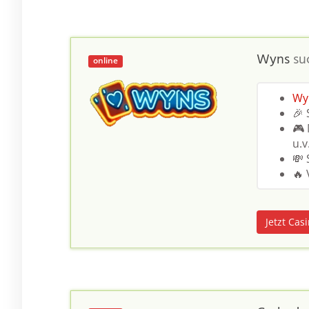
Wyns
su
online
Wy
🎉 
🎮 
u.v
💸 
🔥 
Jetzt Ca