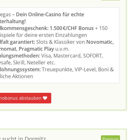
Vegas
– Dein Online-Casino für echte
terhaltung!
llkommensgeschenk:
1.500 €/CHF Bonus
+ 150
ispiele für deine ersten Einzahlungen
lfalt garantiert:
Slots & Klassiker von
Novomatic
,
momat
,
Pragmatic Play
u.v.m.
hlungsmethoden:
Visa, Mastercard, SOFORT,
safe, Skrill, Neteller etc.
lohnungssystem:
Treuepunkte, VIP-Level, Boni &
liche Aktionen
sinobonus abstauben
y
sucht in
Dormitz
Premium