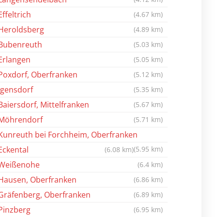
Effeltrich
(4.67 km)
Heroldsberg
(4.89 km)
Bubenreuth
(5.03 km)
Erlangen
(5.05 km)
Poxdorf, Oberfranken
(5.12 km)
Igensdorf
(5.35 km)
Baiersdorf, Mittelfranken
(5.67 km)
Möhrendorf
(5.71 km)
Kunreuth bei Forchheim, Oberfranken
Eckental
(5.95 km)
(6.08 km)
Weißenohe
(6.4 km)
Hausen, Oberfranken
(6.86 km)
Gräfenberg, Oberfranken
(6.89 km)
Pinzberg
(6.95 km)