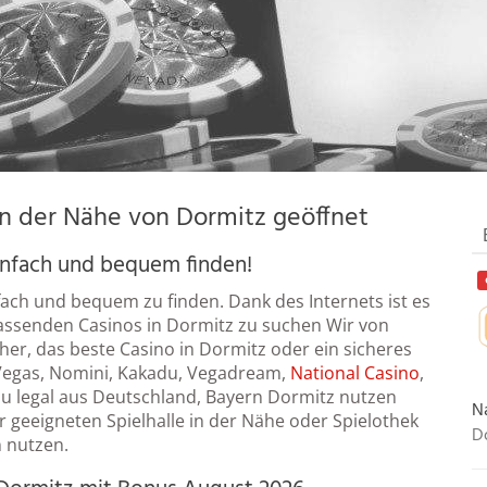
 in der Nähe von Dormitz geöffnet
einfach und bequem finden!
fach und bequem zu finden. Dank des Internets ist es
assenden Casinos in Dormitz zu suchen Wir von
er, das beste Casino in Dormitz oder ein sicheres
nVegas, Nomini, Kakadu, Vegadream,
National Casino
,
u legal aus Deutschland, Bayern Dormitz nutzen
N
r geeigneten Spielhalle in der Nähe oder Spielothek
D
n nutzen.