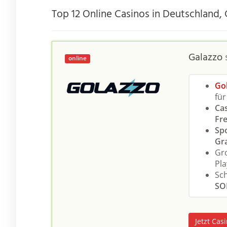
Top 12 Online Casinos in Deutschland,
Galazzo
online
Go
für
Ca
Fre
Sp
Gr
Gr
Pla
Sch
SO
Jetzt Ca