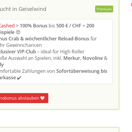
ucht in
Geiselwind
Premium
Cashed
>
100% Bonus
bis
500 € / CHF
+
200
ispiele
🤑
nus Crab & wöchentlicher Reload-Bonus
für
hr Gewinnchancen
lusiver VIP-Club
– ideal für High Roller
ße Auswahl an Spielen, inkl.
Merkur
,
Novoline
&
ly
mfortable Zahlungen von
Sofortüberweisung bis
arkasse
✔️
sinobonus abstauben