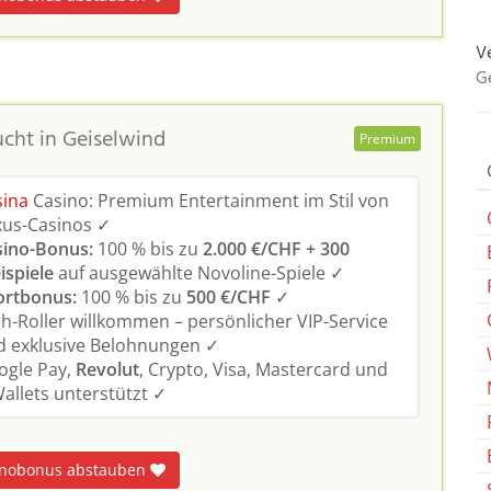
V
G
ucht in
Geiselwind
Premium
sina
Casino: Premium Entertainment im Stil von
xus-Casinos ✓
sino-Bonus:
100 % bis zu
2.000 €/CHF + 300
ispiele
auf ausgewählte Novoline-Spiele ✓
ortbonus:
100 % bis zu
500 €/CHF
✓
h-Roller willkommen – persönlicher VIP-Service
d exklusive Belohnungen ✓
ogle Pay,
Revolut
, Crypto, Visa, Mastercard und
allets unterstützt ✓
sinobonus abstauben