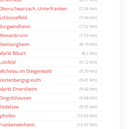
Oberschwarzach, Unterfranken
(7.26 km)
Schlüsselfeld
(7.44 km)
Burgwindheim
(7.52 km)
Wiesenbronn
(7.53 km)
Kleinlangheim
(8.19 km)
Markt Bibart
(8.2 km)
Lülsfeld
(9.12 km)
Michelau im Steigerwald
(9.33 km)
Vestenbergsgreuth
(9.41 km)
Markt Einersheim
(9.42 km)
Dingolshausen
(9.68 km)
Rödelsee
(9.95 km)
Iphofen
(10.02 km)
Frankenwinheim
(10.47 km)