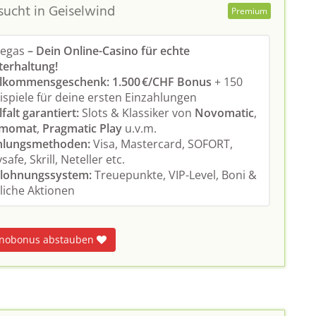
sucht in
Geiselwind
Premium
Vegas
– Dein Online-Casino für echte
terhaltung!
llkommensgeschenk:
1.500 €/CHF Bonus
+ 150
ispiele für deine ersten Einzahlungen
lfalt garantiert:
Slots & Klassiker von
Novomatic
,
momat
,
Pragmatic Play
u.v.m.
hlungsmethoden:
Visa, Mastercard, SOFORT,
safe, Skrill, Neteller etc.
lohnungssystem:
Treuepunkte, VIP-Level, Boni &
liche Aktionen
sinobonus abstauben