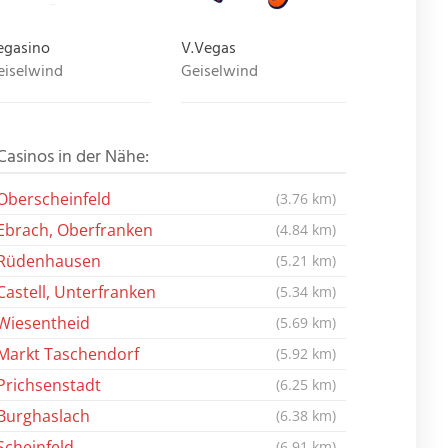
egasino
V.Vegas
eiselwind
Geiselwind
Casinos in der Nähe:
Oberscheinfeld
(3.76 km)
Ebrach, Oberfranken
(4.84 km)
Rüdenhausen
(5.21 km)
Castell, Unterfranken
(5.34 km)
Wiesentheid
(5.69 km)
Markt Taschendorf
(5.92 km)
Prichsenstadt
(6.25 km)
Burghaslach
(6.38 km)
Scheinfeld
(6.91 km)