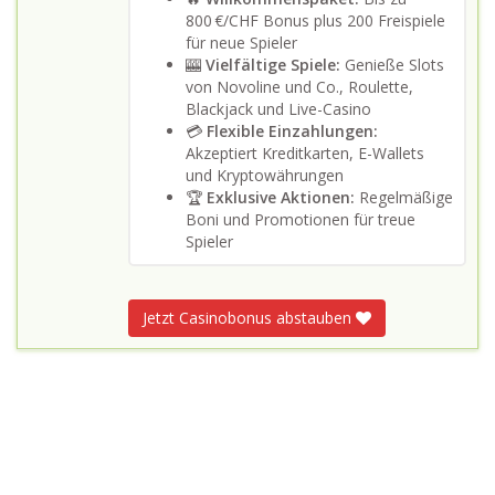
800 €/CHF Bonus plus 200 Freispiele
für neue Spieler
🎰
Vielfältige Spiele:
Genieße Slots
von Novoline und Co., Roulette,
Blackjack und Live-Casino
💳
Flexible Einzahlungen:
Akzeptiert Kreditkarten, E-Wallets
und Kryptowährungen
🏆
Exklusive Aktionen:
Regelmäßige
Boni und Promotionen für treue
Spieler
Jetzt Casinobonus abstauben