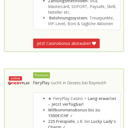
Zahlungsmethoden:
Visa,
Mastercard, SOFORT, Paysafe, Skrill,
Neteller etc.
Belohnungssystem:
Treuepunkte,
VIP-Level, Boni & tägliche Aktionen
Jetzt Casinobonus abstauben
Premium
online
FieryPlay
sucht in
Gesees bei Bayreuth
★ FieryPlay Casino >
Lang erwartet
– Jetzt verfügbar!
Willkommensbonus bis zu
1500€/CHF
✓
225 Freispiele
, z.B. bei
Lucky Lady’s
Charm
✓