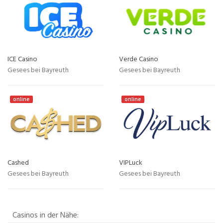
ICE Casino
Verde Casino
Gesees bei Bayreuth
Gesees bei Bayreuth
online
online
Cashed
VIPLuck
Gesees bei Bayreuth
Gesees bei Bayreuth
Casinos in der Nähe: