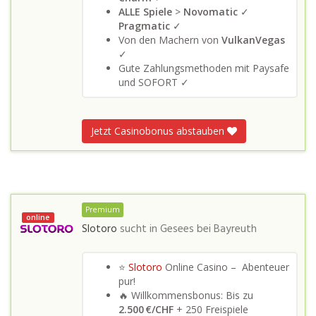
ALLE Spiele
>
Novomatic
✓
Pragmatic
✓
Von den Machern von
VulkanVegas
✓
Gute Zahlungsmethoden mit Paysafe
und SOFORT ✓
Jetzt Casinobonus abstauben
Premium
online
Slotoro
sucht in
Gesees bei Bayreuth
⭐
Slotoro
Online Casino – Abenteuer
pur!
🔥 Willkommensbonus: Bis zu
2.500 €/CHF
+ 250 Freispiele