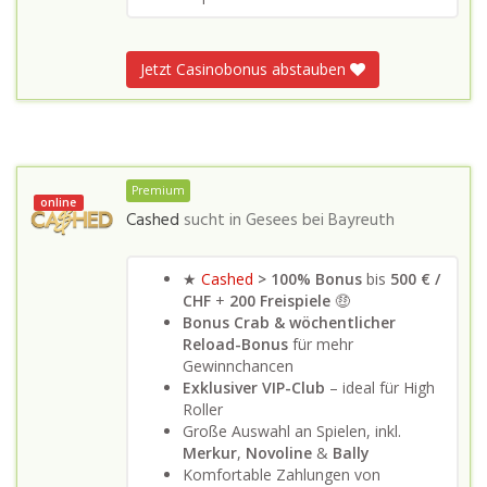
Jetzt Casinobonus abstauben
Premium
online
Cashed
sucht in
Gesees bei Bayreuth
★
Cashed
>
100% Bonus
bis
500 € /
CHF
+
200 Freispiele
🤑
Bonus Crab & wöchentlicher
Reload-Bonus
für mehr
Gewinnchancen
Exklusiver VIP-Club
– ideal für High
Roller
Große Auswahl an Spielen, inkl.
Merkur
,
Novoline
&
Bally
Komfortable Zahlungen von