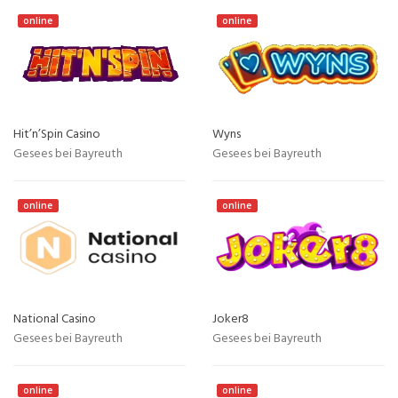
online
online
Hit’n’Spin Casino
Wyns
Gesees bei Bayreuth
Gesees bei Bayreuth
online
online
National Casino
Joker8
Gesees bei Bayreuth
Gesees bei Bayreuth
online
online