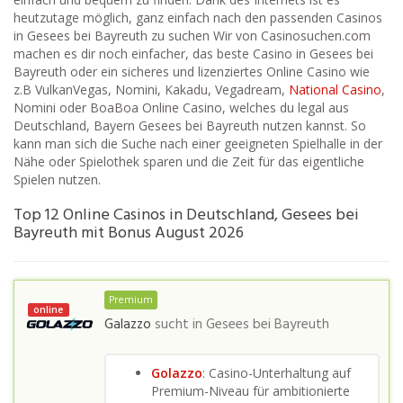
heutzutage möglich, ganz einfach nach den passenden Casinos
in Gesees bei Bayreuth zu suchen Wir von Casinosuchen.com
machen es dir noch einfacher, das beste Casino in Gesees bei
Bayreuth oder ein sicheres und lizenziertes Online Casino wie
z.B VulkanVegas, Nomini, Kakadu, Vegadream,
National Casino
,
Nomini oder BoaBoa Online Casino, welches du legal aus
Deutschland, Bayern Gesees bei Bayreuth nutzen kannst. So
kann man sich die Suche nach einer geeigneten Spielhalle in der
Nähe oder Spielothek sparen und die Zeit für das eigentliche
Spielen nutzen.
Top 12 Online Casinos in Deutschland, Gesees bei
Bayreuth mit Bonus August 2026
Premium
online
Galazzo
sucht in
Gesees bei Bayreuth
Golazzo
: Casino-Unterhaltung auf
Premium-Niveau für ambitionierte