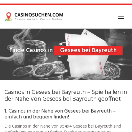
Skip
to
main
Toggl
content
navig
Finde Casinos in
Gesees bei Bayreuth
Casinos in Gesees bei Bayreuth – Spielhallen in
der Nähe von Gesees bei Bayreuth geöffnet
1. Casinos in der Nähe von Gesees bei Bayreuth –
einfach und bequem finden!
Die Casinos in der Nähe von 95494 Gesees bei Bayreuth sind
einfach und bequem zu finden. Dank des Internets ist es