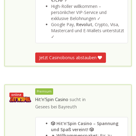
€/CHF
✓
High-Roller willkommen –
persönlicher VIP-Service und
exklusive Belohnungen ✓
Google Pay,
Revolut
, Crypto, Visa,
Mastercard und E-Wallets unterstützt
✓
Jetzt Casinobonus abstauben
Premium
online
Hit’n’Spin Casino
sucht in
Gesees bei Bayreuth
🎲 Hit’n’Spin Casino – Spannung
und Spaß vereint! 🎲
🔥
Willkommenspaket:
Bis zu