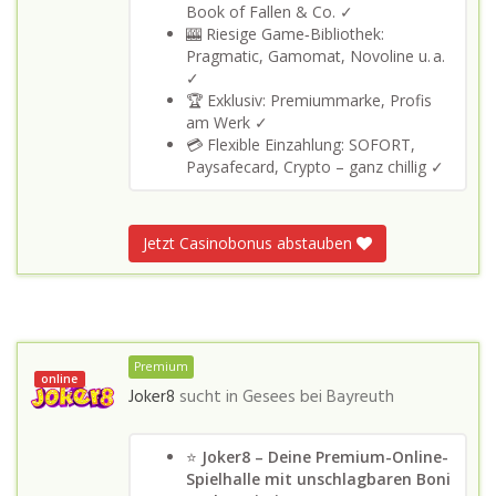
Book of Fallen & Co. ✓
🎰 Riesige Game‑Bibliothek:
Pragmatic, Gamomat, Novoline u. a.
✓
🏆 Exklusiv: Premiummarke, Profis
am Werk ✓
💳 Flexible Einzahlung: SOFORT,
Paysafecard, Crypto – ganz chillig ✓
Jetzt Casinobonus abstauben
Premium
online
Joker8
sucht in
Gesees bei Bayreuth
⭐
Joker8 – Deine Premium-Online-
Spielhalle mit unschlagbaren Boni