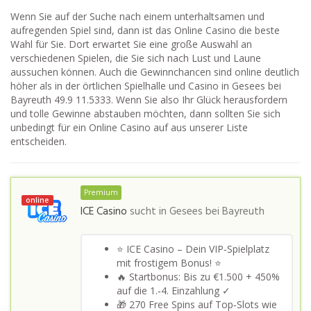
Wenn Sie auf der Suche nach einem unterhaltsamen und
aufregenden Spiel sind, dann ist das Online Casino die beste
Wahl für Sie. Dort erwartet Sie eine große Auswahl an
verschiedenen Spielen, die Sie sich nach Lust und Laune
aussuchen können. Auch die Gewinnchancen sind online deutlich
höher als in der örtlichen Spielhalle und Casino in Gesees bei
Bayreuth 49.9 11.5333. Wenn Sie also Ihr Glück herausfordern
und tolle Gewinne abstauben möchten, dann sollten Sie sich
unbedingt für ein Online Casino auf aus unserer Liste
entscheiden.
Premium
online
ICE Casino
sucht in
Gesees bei Bayreuth
⭐ ICE Casino – Dein VIP‑Spielplatz
mit frostigem Bonus! ⭐
🔥 Startbonus: Bis zu €1.500 + 450%
auf die 1.‑4. Einzahlung ✓
🎁 270 Free Spins auf Top‑Slots wie