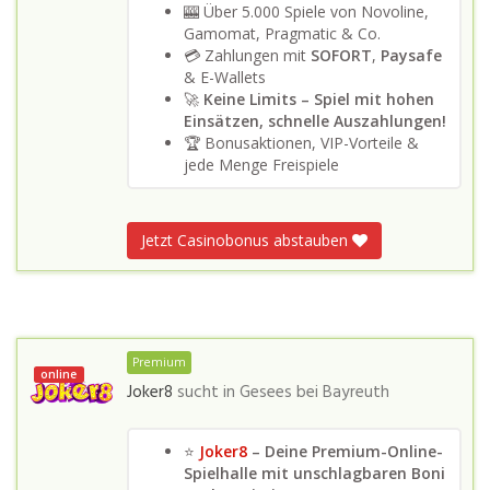
🎰 Über 5.000 Spiele von Novoline,
Gamomat, Pragmatic & Co.
💳 Zahlungen mit
SOFORT
,
Paysafe
& E-Wallets
🚀
Keine Limits – Spiel mit hohen
Einsätzen, schnelle Auszahlungen!
🏆 Bonusaktionen, VIP-Vorteile &
jede Menge Freispiele
Jetzt Casinobonus abstauben
Premium
online
Joker8
sucht in
Gesees bei Bayreuth
⭐
Joker8
– Deine Premium-Online-
Spielhalle mit unschlagbaren Boni