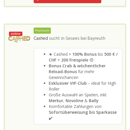
Premium
online
Cashed
sucht in
Gesees bei Bayreuth
★ Cashed
>
100% Bonus
bis
500 € /
CHF
+
200 Freispiele
🤑
Bonus Crab & wöchentlicher
Reload-Bonus
für mehr
Gewinnchancen
Exklusiver VIP-Club
– ideal für High
Roller
Große Auswahl an Spielen, inkl.
Merkur
,
Novoline
&
Bally
Komfortable Zahlungen von
Sofortüberweisung bis Sparkasse
✔️