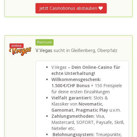
Jetzt Casinobonus abstauben
Premium
online
V.Vegas
sucht in
Gleißenberg, Oberpfalz
V.Vegas
– Dein Online-Casino für
echte Unterhaltung!
Willkommensgeschenk:
1.500 €/CHF Bonus
+ 150 Freispiele
für deine ersten Einzahlungen
Vielfalt garantiert:
Slots &
Klassiker von
Novomatic
,
Gamomat
,
Pragmatic Play
u.v.m.
Zahlungsmethoden:
Visa,
Mastercard, SOFORT, Paysafe, Skrill,
Neteller etc.
Belohnungssystem:
Treuepunkte,