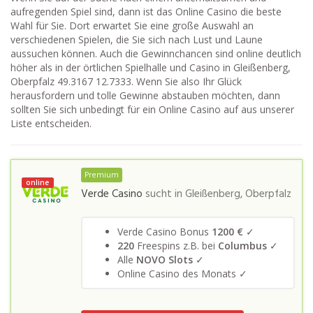
aufregenden Spiel sind, dann ist das Online Casino die beste
Wahl für Sie. Dort erwartet Sie eine große Auswahl an
verschiedenen Spielen, die Sie sich nach Lust und Laune
aussuchen können. Auch die Gewinnchancen sind online deutlich
höher als in der örtlichen Spielhalle und Casino in Gleißenberg,
Oberpfalz 49.3167 12.7333. Wenn Sie also Ihr Glück
herausfordern und tolle Gewinne abstauben möchten, dann
sollten Sie sich unbedingt für ein Online Casino auf aus unserer
Liste entscheiden.
Premium
online
Verde Casino
sucht in
Gleißenberg, Oberpfalz
Verde Casino Bonus
1200 €
✓
220
Freespins z.B. bei
Columbus
✓
Alle
NOVO Slots
✓
Online Casino des Monats ✓