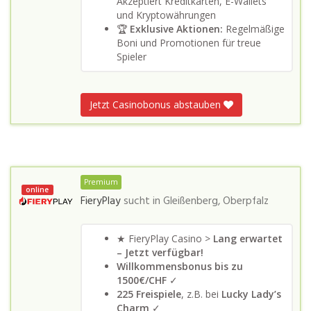
Akzeptiert Kreditkarten, E-Wallets
und Kryptowährungen
🏆
Exklusive Aktionen:
Regelmäßige
Boni und Promotionen für treue
Spieler
Jetzt Casinobonus abstauben
Premium
online
FieryPlay
sucht in
Gleißenberg, Oberpfalz
★ FieryPlay Casino >
Lang erwartet
– Jetzt verfügbar!
Willkommensbonus bis zu
1500€/CHF
✓
225 Freispiele
, z.B. bei
Lucky Lady’s
Charm
✓