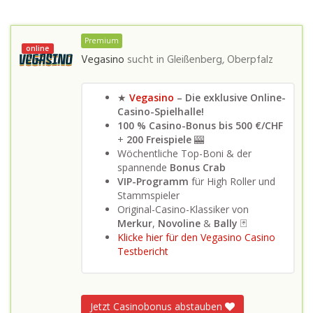
Premium
online
Vegasino
sucht in
Gleißenberg, Oberpfalz
★
Vegasino
– Die exklusive Online-
Casino-Spielhalle!
100 % Casino-Bonus bis 500 €/CHF
+
200 Freispiele
🎰
Wöchentliche Top-Boni & der
spannende
Bonus Crab
VIP-Programm
für High Roller und
Stammspieler
Original-Casino-Klassiker von
Merkur
,
Novoline
&
Bally
🃏
Klicke hier für den Vegasino Casino
Testbericht
Jetzt Casinobonus abstauben