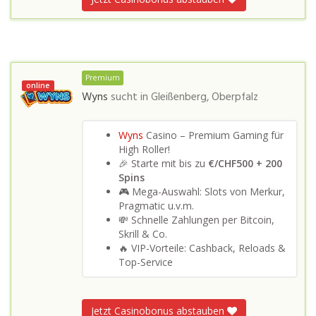
Premium
online
Wyns
sucht in
Gleißenberg, Oberpfalz
Wyns
Casino – Premium Gaming für
High Roller!
🎉 Starte mit bis zu
€/CHF500 + 200
Spins
🎮 Mega-Auswahl: Slots von Merkur,
Pragmatic u.v.m.
💸 Schnelle Zahlungen per Bitcoin,
Skrill & Co.
🔥 VIP-Vorteile: Cashback, Reloads &
Top-Service
Jetzt Casinobonus abstauben