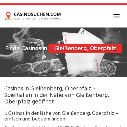
Skip
to
main
Toggl
content
navig
Finde Casinos in
Gleißenberg, Oberpfalz
Casinos in Gleißenberg, Oberpfalz –
Spielhallen in der Nähe von Gleißenberg,
Oberpfalz geöffnet
1. Casinos in der Nähe von Gleißenberg, Oberpfalz –
einfach und bequem finden!