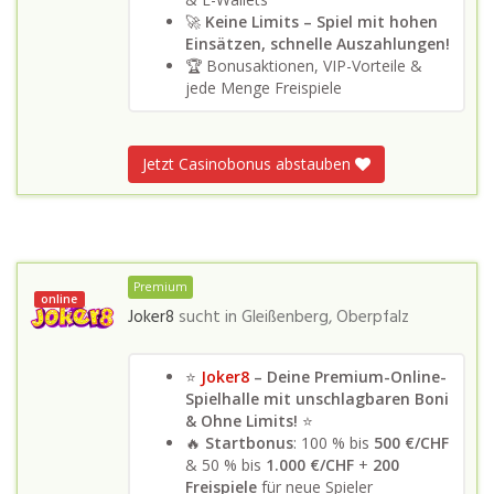
🚀
Keine Limits – Spiel mit hohen
Einsätzen, schnelle Auszahlungen!
🏆 Bonusaktionen, VIP-Vorteile &
jede Menge Freispiele
Jetzt Casinobonus abstauben
Premium
online
Joker8
sucht in
Gleißenberg, Oberpfalz
⭐
Joker8
– Deine Premium-Online-
Spielhalle mit unschlagbaren Boni
& Ohne Limits!
⭐
🔥
Startbonus
: 100 % bis
500 €/CHF
& 50 % bis
1.000 €/CHF
+
200
Freispiele
für neue Spieler