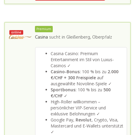
Premium
online
Casina
sucht in
Gleißenberg, Oberpfalz
Casina Casino: Premium
Entertainment im Stil von Luxus-
Casinos ✓
Casino-Bonus:
100 % bis zu
2.000
€/CHF + 300 Freispiele
auf
ausgewählte Novoline-Spiele ✓
Sportbonus:
100 % bis zu
500
€/CHF
✓
High-Roller willkommen –
persönlicher VIP-Service und
exklusive Belohnungen ✓
Google Pay,
Revolut
, Crypto, Visa,
Mastercard und E-Wallets unterstützt
✓