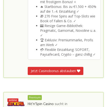
mit frostigem Bonus! ⭐
🔥 Startbonus: Bis zu €1.500 + 450%
auf die 1.‑4. Einzahlung ✓
🎁 270 Free Spins auf Top‑Slots wie
Book of Fallen & Co. ✓
🎰 Riesige Game‑Bibliothek:
Pragmatic, Gamomat, Novoline u. a.
✓
🏆 Exklusiv: Premiummarke, Profis
am Werk ✓
💳 Flexible Einzahlung: SOFORT,
Paysafecard, Crypto – ganz chillig ✓
Jetzt Casinobonus abstauben
Premium
online
Hit’n’Spin Casino
sucht in