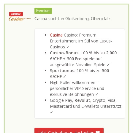
Premium
online
Casina
sucht in
Gleißenberg, Oberpfalz
Casina
Casino: Premium
Entertainment im Stil von Luxus-
Casinos ✓
Casino-Bonus:
100 % bis zu
2.000
€/CHF + 300 Freispiele
auf
ausgewählte Novoline-Spiele ✓
Sportbonus:
100 % bis zu
500
€/CHF
✓
High-Roller willkommen –
persönlicher VIP-Service und
exklusive Belohnungen ✓
Google Pay,
Revolut
, Crypto, Visa,
Mastercard und E-Wallets unterstützt
✓
Jetzt Casinobonus abstauben