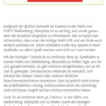
Aufgrund der großen Auswahl an Casinos in der Nähe von
93477 Gleißenberg, Oberpfalz ist es wichtig, sich vorab genau
über die einzelnen Angebote zu informieren. Nur so kann man
sicherstellen, dass man die richtige Wahl trifft und am Ende auch
wirklich zufrieden ist. Denn schließlich sollte das Spielen in einer
Spielhalle vor allem Spaß machen und nicht zur Last werden.
Mit der heutigen Technik ist es einfacher denn je, Spielhallen in
meiner Nähe von Gleißenberg, Oberpfalz zu finden. Egal, wo Sie
sich gerade befinden, es gibt mehrere Möglichkeiten, um an Ihr
Ziel zu gelangen. Die klassische Methode ist natürlich, sich
anhand der Gelben Seiten oder anderer ähnlicher
Branchenverzeichnisse orientieren. Dies ist jedoch nicht immer
die praktikabelste Lösung, insbesondere wenn Sie unterwegs
sind und keinen Zugriff auf ein solches Verzeichnis haben.
Fazit: Es ist einfacher denn je, Casinos in der Nähe von
Gleißenberg, Oberpfalz von zu finden. Dank der heutigen