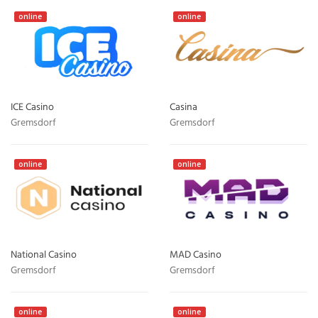
online
online
ICE Casino
Casina
Gremsdorf
Gremsdorf
online
online
National Casino
MAD Casino
Gremsdorf
Gremsdorf
online
online