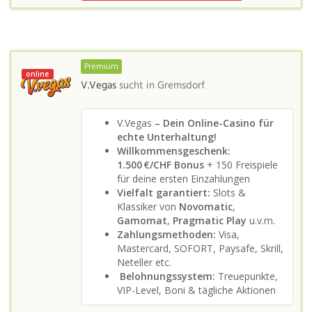
Premium
online
V.Vegas
sucht in
Gremsdorf
V.Vegas
– Dein Online-Casino für
echte Unterhaltung!
Willkommensgeschenk:
1.500 €/CHF Bonus
+ 150 Freispiele
für deine ersten Einzahlungen
Vielfalt garantiert:
Slots &
Klassiker von
Novomatic
,
Gamomat
,
Pragmatic Play
u.v.m.
Zahlungsmethoden:
Visa,
Mastercard, SOFORT, Paysafe, Skrill,
Neteller etc.
Belohnungssystem:
Treuepunkte,
VIP-Level, Boni & tägliche Aktionen