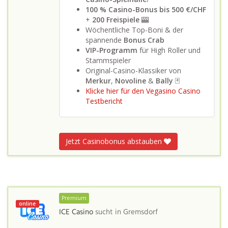
100 % Casino-Bonus bis 500 €/CHF
+
200 Freispiele
🎰
Wöchentliche Top-Boni & der
spannende
Bonus Crab
VIP-Programm
für High Roller und
Stammspieler
Original-Casino-Klassiker von
Merkur
,
Novoline
&
Bally
🃏
Klicke hier für den Vegasino Casino
Testbericht
Jetzt Casinobonus abstauben
Premium
online
ICE Casino
sucht in
Gremsdorf