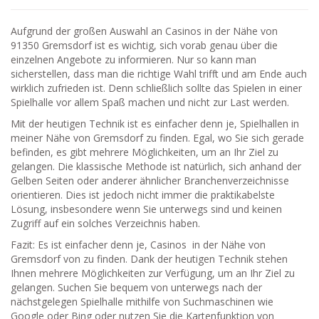
Aufgrund der großen Auswahl an Casinos in der Nähe von
91350 Gremsdorf ist es wichtig, sich vorab genau über die
einzelnen Angebote zu informieren. Nur so kann man
sicherstellen, dass man die richtige Wahl trifft und am Ende auch
wirklich zufrieden ist. Denn schließlich sollte das Spielen in einer
Spielhalle vor allem Spaß machen und nicht zur Last werden.
Mit der heutigen Technik ist es einfacher denn je, Spielhallen in
meiner Nähe von Gremsdorf zu finden. Egal, wo Sie sich gerade
befinden, es gibt mehrere Möglichkeiten, um an Ihr Ziel zu
gelangen. Die klassische Methode ist natürlich, sich anhand der
Gelben Seiten oder anderer ähnlicher Branchenverzeichnisse
orientieren. Dies ist jedoch nicht immer die praktikabelste
Lösung, insbesondere wenn Sie unterwegs sind und keinen
Zugriff auf ein solches Verzeichnis haben.
Fazit: Es ist einfacher denn je, Casinos in der Nähe von
Gremsdorf von zu finden. Dank der heutigen Technik stehen
Ihnen mehrere Möglichkeiten zur Verfügung, um an Ihr Ziel zu
gelangen. Suchen Sie bequem von unterwegs nach der
nächstgelegen Spielhalle mithilfe von Suchmaschinen wie
Google oder Bing oder nutzen Sie die Kartenfunktion von