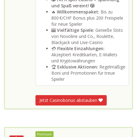
und Spaß vereint! 🎲
🔥
Willkommenspaket:
Bis zu
800 €/CHF Bonus plus 200 Freispiele
für neue Spieler
🎰
Vielfältige Spiele:
Genieße Slots
von Novoline und Co., Roulette,
Blackjack und Live-Casino
💳
Flexible Einzahlungen:
Akzeptiert Kreditkarten, E-Wallets
und Kryptowährungen
🏆
Exklusive Aktionen:
Regelmäßige
Boni und Promotionen für treue
Spieler
Jetzt Casinobonus abstauben
Premium