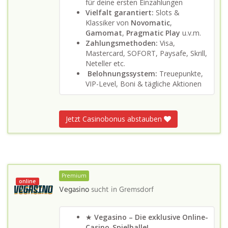
für deine ersten Einzahlungen
Vielfalt garantiert:
Slots &
Klassiker von
Novomatic
,
Gamomat
,
Pragmatic Play
u.v.m.
Zahlungsmethoden:
Visa,
Mastercard, SOFORT, Paysafe, Skrill,
Neteller etc.
Belohnungssystem:
Treuepunkte,
VIP-Level, Boni & tägliche Aktionen
Jetzt Casinobonus abstauben
Premium
online
Vegasino
sucht in
Gremsdorf
★
Vegasino – Die exklusive Online-
Casino-Spielhalle!