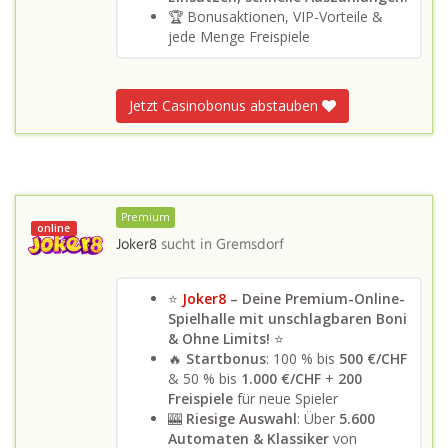
🏆 Bonusaktionen, VIP-Vorteile &
jede Menge Freispiele
Jetzt Casinobonus abstauben
Premium
online
Joker8
sucht in
Gremsdorf
⭐
Joker8
– Deine Premium-Online-
Spielhalle mit unschlagbaren Boni
& Ohne Limits!
⭐
🔥
Startbonus
: 100 % bis
500 €/CHF
& 50 % bis
1.000 €/CHF
+
200
Freispiele
für neue Spieler
🎰
Riesige Auswahl
: Über
5.600
Automaten & Klassiker
von