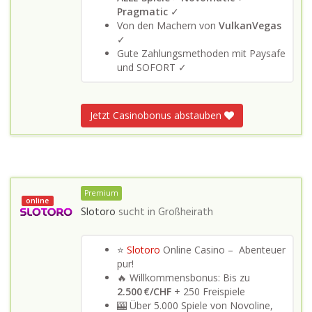
Pragmatic
✓
Von den Machern von
VulkanVegas
✓
Gute Zahlungsmethoden mit Paysafe
und SOFORT ✓
Jetzt Casinobonus abstauben
Premium
online
Slotoro
sucht in
Großheirath
⭐
Slotoro
Online Casino – Abenteuer
pur!
🔥 Willkommensbonus: Bis zu
2.500 €/CHF
+ 250 Freispiele
🎰 Über 5.000 Spiele von Novoline,