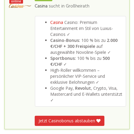
online
Casina
sucht in
Großheirath
Casina
Casino: Premium
Entertainment im Stil von Luxus-
Casinos ✓
Casino-Bonus:
100 % bis zu
2.000
€/CHF + 300 Freispiele
auf
ausgewählte Novoline-Spiele ✓
Sportbonus:
100 % bis zu
500
€/CHF
✓
High-Roller willkommen –
persönlicher VIP-Service und
exklusive Belohnungen ✓
Google Pay,
Revolut
, Crypto, Visa,
Mastercard und E-Wallets unterstützt
✓
Jetzt Casinobonus abstauben