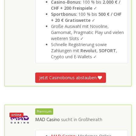
Casino-Bonus:
100 % bis
2.000 € /
CHF + 200 Freispiele
✓
Sportbonus:
100 % bis
500 € / CHF
+ 20 € Gratiswette
✓
Große Auswahl mit Novoline,
Gamomat, Pragmatic Play und vielen
weiteren Slots ✓
Schnelle Registrierung sowie
Zahlungen mit
Revolut
,
SOFORT
,
Crypto und E-Wallets ✓
Jetzt Casinobonus abstauben
Premium
online
MAD Casino
sucht in
Großheirath