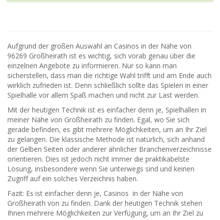
Aufgrund der großen Auswahl an Casinos in der Nähe von
96269 Großheirath ist es wichtig, sich vorab genau über die
einzelnen Angebote zu informieren. Nur so kann man
sicherstellen, dass man die richtige Wahl trifft und am Ende auch
wirklich zufrieden ist. Denn schließlich sollte das Spielen in einer
Spielhalle vor allem Spaß machen und nicht zur Last werden.
Mit der heutigen Technik ist es einfacher denn je, Spielhallen in
meiner Nähe von Großheirath zu finden. Egal, wo Sie sich
gerade befinden, es gibt mehrere Möglichkeiten, um an Ihr Ziel
zu gelangen. Die klassische Methode ist natürlich, sich anhand
der Gelben Seiten oder anderer ähnlicher Branchenverzeichnisse
orientieren. Dies ist jedoch nicht immer die praktikabelste
Lösung, insbesondere wenn Sie unterwegs sind und keinen
Zugriff auf ein solches Verzeichnis haben.
Fazit: Es ist einfacher denn je, Casinos in der Nähe von
Großheirath von zu finden. Dank der heutigen Technik stehen
Ihnen mehrere Möglichkeiten zur Verfügung, um an Ihr Ziel zu