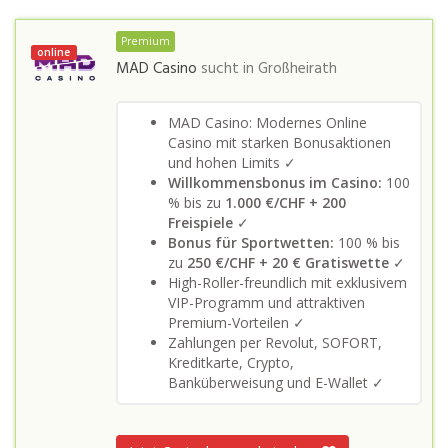
Premium
online
MAD Casino
sucht in
Großheirath
MAD Casino: Modernes Online
Casino mit starken Bonusaktionen
und hohen Limits ✓
Willkommensbonus im Casino:
100
% bis zu
1.000 €/CHF + 200
Freispiele
✓
Bonus für Sportwetten:
100 % bis
zu
250 €/CHF + 20 € Gratiswette
✓
High-Roller-freundlich mit exklusivem
VIP-Programm und attraktiven
Premium-Vorteilen ✓
Zahlungen per Revolut, SOFORT,
Kreditkarte, Crypto,
Banküberweisung und E-Wallet ✓