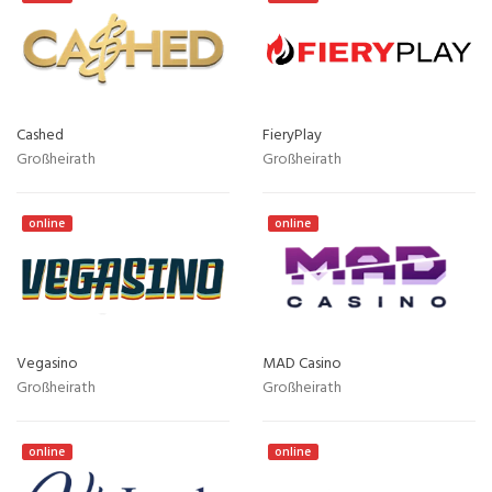
Cashed
FieryPlay
Großheirath
Großheirath
online
online
Vegasino
MAD Casino
Großheirath
Großheirath
online
online