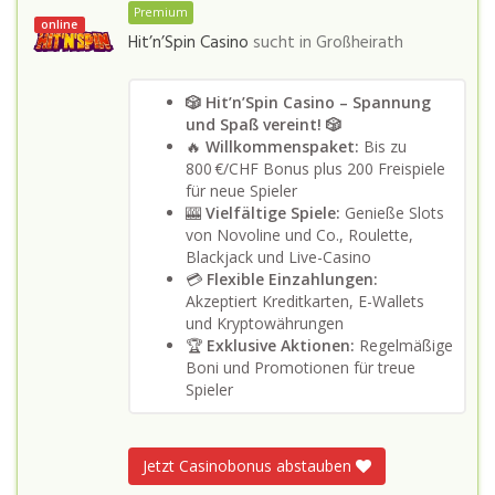
Premium
online
Hit’n’Spin Casino
sucht in
Großheirath
🎲 Hit’n’Spin Casino – Spannung
und Spaß vereint! 🎲
🔥
Willkommenspaket:
Bis zu
800 €/CHF Bonus plus 200 Freispiele
für neue Spieler
🎰
Vielfältige Spiele:
Genieße Slots
von Novoline und Co., Roulette,
Blackjack und Live-Casino
💳
Flexible Einzahlungen:
Akzeptiert Kreditkarten, E-Wallets
und Kryptowährungen
🏆
Exklusive Aktionen:
Regelmäßige
Boni und Promotionen für treue
Spieler
Jetzt Casinobonus abstauben