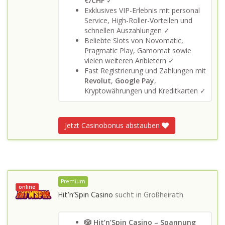
€/CHF
✓
Exklusives VIP-Erlebnis mit personal
Service, High-Roller-Vorteilen und
schnellen Auszahlungen ✓
Beliebte Slots von Novomatic,
Pragmatic Play, Gamomat sowie
vielen weiteren Anbietern ✓
Fast Registrierung und Zahlungen mit
Revolut
,
Google Pay
,
Kryptowährungen und Kreditkarten ✓
Jetzt Casinobonus abstauben
Premium
online
Hit’n’Spin Casino
sucht in
Großheirath
🎲 Hit’n’Spin Casino – Spannung