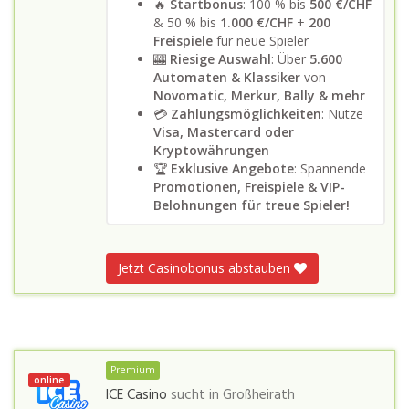
🔥
Startbonus
: 100 % bis
500 €/CHF
& 50 % bis
1.000 €/CHF
+
200
Freispiele
für neue Spieler
🎰
Riesige Auswahl
: Über
5.600
Automaten & Klassiker
von
Novomatic, Merkur, Bally & mehr
💳
Zahlungsmöglichkeiten
: Nutze
Visa, Mastercard oder
Kryptowährungen
🏆
Exklusive Angebote
: Spannende
Promotionen, Freispiele & VIP-
Belohnungen für treue Spieler!
Jetzt Casinobonus abstauben
Premium
online
ICE Casino
sucht in
Großheirath