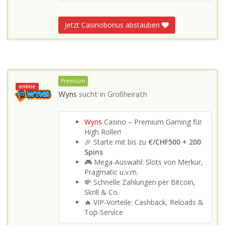
Jetzt Casinobonus abstauben
Premium
online
Wyns
sucht in
Großheirath
Wyns
Casino – Premium Gaming für
High Roller!
🎉 Starte mit bis zu
€/CHF500 + 200
Spins
🎮 Mega-Auswahl: Slots von Merkur,
Pragmatic u.v.m.
💸 Schnelle Zahlungen per Bitcoin,
Skrill & Co.
🔥 VIP-Vorteile: Cashback, Reloads &
Top-Service