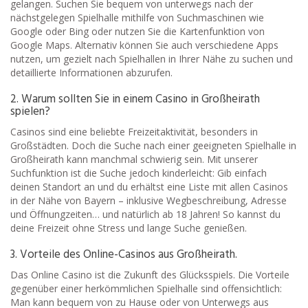
gelangen. Suchen Sie bequem von unterwegs nach der
nächstgelegen Spielhalle mithilfe von Suchmaschinen wie
Google oder Bing oder nutzen Sie die Kartenfunktion von
Google Maps. Alternativ können Sie auch verschiedene Apps
nutzen, um gezielt nach Spielhallen in Ihrer Nähe zu suchen und
detaillierte Informationen abzurufen.
2. Warum sollten Sie in einem Casino in Großheirath
spielen?
Casinos sind eine beliebte Freizeitaktivität, besonders in
Großstädten. Doch die Suche nach einer geeigneten Spielhalle in
Großheirath kann manchmal schwierig sein. Mit unserer
Suchfunktion ist die Suche jedoch kinderleicht: Gib einfach
deinen Standort an und du erhältst eine Liste mit allen Casinos
in der Nähe von Bayern – inklusive Wegbeschreibung, Adresse
und Öffnungzeiten… und natürlich ab 18 Jahren! So kannst du
deine Freizeit ohne Stress und lange Suche genießen.
3. Vorteile des Online-Casinos aus Großheirath.
Das Online Casino ist die Zukunft des Glücksspiels. Die Vorteile
gegenüber einer herkömmlichen Spielhalle sind offensichtlich:
Man kann bequem von zu Hause oder von Unterwegs aus