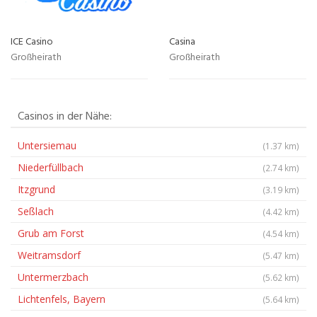
ICE Casino
Casina
Großheirath
Großheirath
Casinos in der Nähe:
Untersiemau
(1.37 km)
Niederfüllbach
(2.74 km)
Itzgrund
(3.19 km)
Seßlach
(4.42 km)
Grub am Forst
(4.54 km)
Weitramsdorf
(5.47 km)
Untermerzbach
(5.62 km)
Lichtenfels, Bayern
(5.64 km)