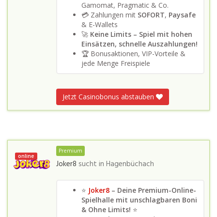
Gamomat, Pragmatic & Co.
💳 Zahlungen mit
SOFORT
,
Paysafe
& E-Wallets
🚀
Keine Limits – Spiel mit hohen
Einsätzen, schnelle Auszahlungen!
🏆 Bonusaktionen, VIP-Vorteile &
jede Menge Freispiele
Jetzt Casinobonus abstauben
Premium
online
Joker8
sucht in
Hagenbüchach
⭐
Joker8
– Deine Premium-Online-
Spielhalle mit unschlagbaren Boni
& Ohne Limits!
⭐