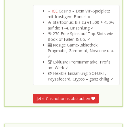
⭐
ICE
Casino – Dein VIP‑Spielplatz
mit frostigem Bonus! ⭐
🔥 Startbonus: Bis zu €1.500 + 450%
auf die 1.‑4. Einzahlung ✓
🎁 270 Free Spins auf Top‑Slots wie
Book of Fallen & Co. ✓
🎰 Riesige Game‑Bibliothek:
Pragmatic, Gamomat, Novoline u. a.
✓
🏆 Exklusiv: Premiummarke, Profis
am Werk ✓
💳 Flexible Einzahlung: SOFORT,
Paysafecard, Crypto – ganz chillig ✓
Jetzt Casinobonus abstauben