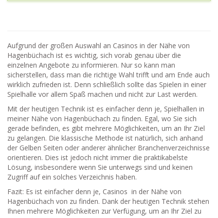
Aufgrund der großen Auswahl an Casinos in der Nähe von
Hagenbüchach ist es wichtig, sich vorab genau über die
einzelnen Angebote zu informieren. Nur so kann man
sicherstellen, dass man die richtige Wahl trifft und am Ende auch
wirklich zufrieden ist. Denn schließlich sollte das Spielen in einer
Spielhalle vor allem Spaß machen und nicht zur Last werden.
Mit der heutigen Technik ist es einfacher denn je, Spielhallen in
meiner Nähe von Hagenbüchach zu finden. Egal, wo Sie sich
gerade befinden, es gibt mehrere Möglichkeiten, um an Ihr Ziel
zu gelangen. Die klassische Methode ist natürlich, sich anhand
der Gelben Seiten oder anderer ähnlicher Branchenverzeichnisse
orientieren. Dies ist jedoch nicht immer die praktikabelste
Lösung, insbesondere wenn Sie unterwegs sind und keinen
Zugriff auf ein solches Verzeichnis haben.
Fazit: Es ist einfacher denn je, Casinos in der Nähe von
Hagenbüchach von zu finden. Dank der heutigen Technik stehen
Ihnen mehrere Möglichkeiten zur Verfügung, um an Ihr Ziel zu