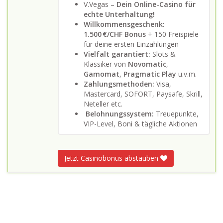
V.Vegas
– Dein Online-Casino für
echte Unterhaltung!
Willkommensgeschenk:
1.500 €/CHF Bonus
+ 150 Freispiele
für deine ersten Einzahlungen
Vielfalt garantiert:
Slots &
Klassiker von
Novomatic
,
Gamomat
,
Pragmatic Play
u.v.m.
Zahlungsmethoden:
Visa,
Mastercard, SOFORT, Paysafe, Skrill,
Neteller etc.
Belohnungssystem:
Treuepunkte,
VIP-Level, Boni & tägliche Aktionen
Jetzt Casinobonus abstauben