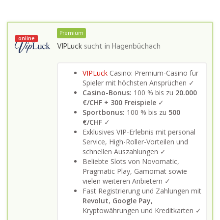
Premium
online
VIPLuck
sucht in
Hagenbüchach
VIPLuck
Casino: Premium-Casino für
Spieler mit höchsten Ansprüchen ✓
Casino-Bonus:
100 % bis zu
20.000
€/CHF + 300 Freispiele
✓
Sportbonus:
100 % bis zu
500
€/CHF
✓
Exklusives VIP-Erlebnis mit personal
Service, High-Roller-Vorteilen und
schnellen Auszahlungen ✓
Beliebte Slots von Novomatic,
Pragmatic Play, Gamomat sowie
vielen weiteren Anbietern ✓
Fast Registrierung und Zahlungen mit
Revolut
,
Google Pay
,
Kryptowährungen und Kreditkarten ✓