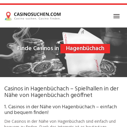
Skip
to
main
Toggl
content
navig
Finde Casinos in
Hagenbüchach
Casinos in Hagenbüchach – Spielhallen in der
Nähe von Hagenbüchach geöffnet
1. Casinos in der Nähe von Hagenbüchach – einfach
und bequem finden!
Die Casinos in der Nähe von Hagenbüchach sind einfach und
bequem zu finden. Dank des Internets ist es heutzutage