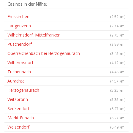
Casinos in der Nähe:
Emskirchen
(2.52 km)
Langenzenn
(2.74 km)
Wilhelmsdorf, Mittelfranken
(2.75 km)
Puschendorf
(2.99 km)
Oberreichenbach bei Herzogenaurach
(3.45 km)
Wilhermsdorf
(4.12 km)
Tuchenbach
(4.48 km)
Aurachtal
(4.57 km)
Herzogenaurach
(5.35 km)
Veitsbronn
(5.35 km)
Seukendorf
(6.27 km)
Markt Erlbach
(6.27 km)
Weisendorf
(6.49 km)