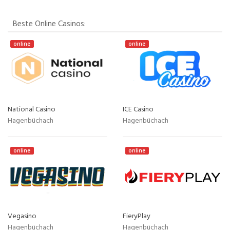
Beste Online Casinos:
online
online
National Casino
ICE Casino
Hagenbüchach
Hagenbüchach
online
online
Vegasino
FieryPlay
Hagenbüchach
Hagenbüchach