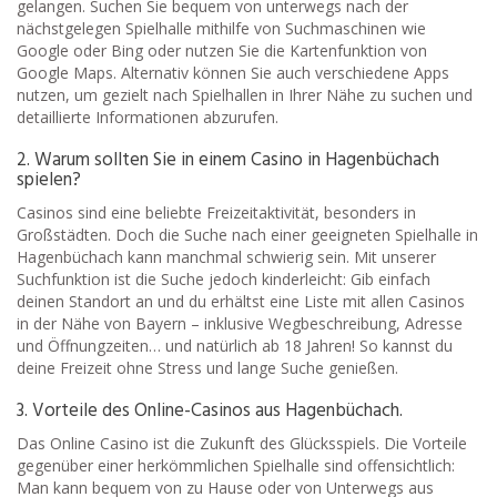
gelangen. Suchen Sie bequem von unterwegs nach der
nächstgelegen Spielhalle mithilfe von Suchmaschinen wie
Google oder Bing oder nutzen Sie die Kartenfunktion von
Google Maps. Alternativ können Sie auch verschiedene Apps
nutzen, um gezielt nach Spielhallen in Ihrer Nähe zu suchen und
detaillierte Informationen abzurufen.
2. Warum sollten Sie in einem Casino in Hagenbüchach
spielen?
Casinos sind eine beliebte Freizeitaktivität, besonders in
Großstädten. Doch die Suche nach einer geeigneten Spielhalle in
Hagenbüchach kann manchmal schwierig sein. Mit unserer
Suchfunktion ist die Suche jedoch kinderleicht: Gib einfach
deinen Standort an und du erhältst eine Liste mit allen Casinos
in der Nähe von Bayern – inklusive Wegbeschreibung, Adresse
und Öffnungzeiten… und natürlich ab 18 Jahren! So kannst du
deine Freizeit ohne Stress und lange Suche genießen.
3. Vorteile des Online-Casinos aus Hagenbüchach.
Das Online Casino ist die Zukunft des Glücksspiels. Die Vorteile
gegenüber einer herkömmlichen Spielhalle sind offensichtlich:
Man kann bequem von zu Hause oder von Unterwegs aus