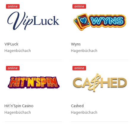
online
online
VIPLuck
Wyns
Hagenbüchach
Hagenbüchach
online
online
Hit’n’Spin Casino
Cashed
Hagenbüchach
Hagenbüchach