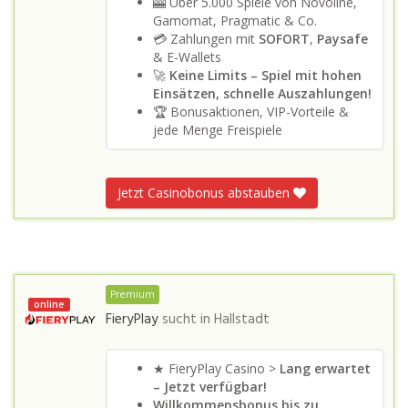
🎰 Über 5.000 Spiele von Novoline,
Gamomat, Pragmatic & Co.
💳 Zahlungen mit
SOFORT
,
Paysafe
& E-Wallets
🚀
Keine Limits – Spiel mit hohen
Einsätzen, schnelle Auszahlungen!
🏆 Bonusaktionen, VIP-Vorteile &
jede Menge Freispiele
Jetzt Casinobonus abstauben
Premium
online
FieryPlay
sucht in
Hallstadt
★ FieryPlay Casino >
Lang erwartet
– Jetzt verfügbar!
Willkommensbonus bis zu