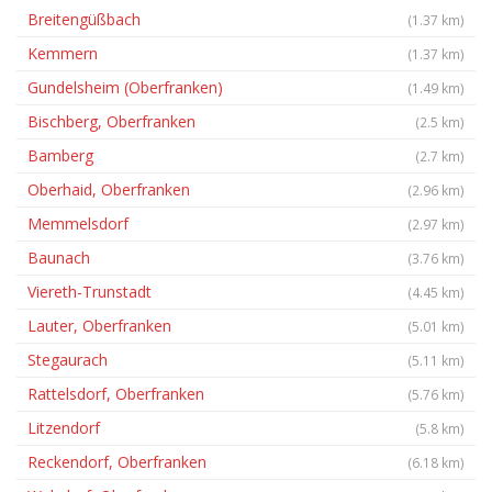
Breitengüßbach
(1.37 km)
Kemmern
(1.37 km)
Gundelsheim (Oberfranken)
(1.49 km)
Bischberg, Oberfranken
(2.5 km)
Bamberg
(2.7 km)
Oberhaid, Oberfranken
(2.96 km)
Memmelsdorf
(2.97 km)
Baunach
(3.76 km)
Viereth-Trunstadt
(4.45 km)
Lauter, Oberfranken
(5.01 km)
Stegaurach
(5.11 km)
Rattelsdorf, Oberfranken
(5.76 km)
Litzendorf
(5.8 km)
Reckendorf, Oberfranken
(6.18 km)