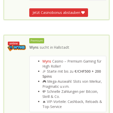
Jetzt Casinobonus abstauben
Premium
online
Wyns
sucht in
Hallstadt
Wyns
Casino – Premium Gaming für
High Roller!
🎉 Starte mit bis zu
€/CHF500 + 200
Spins
🎮 Mega-Auswahl: Slots von Merkur,
Pragmatic u.v.m.
💸 Schnelle Zahlungen per Bitcoin,
Skrill & Co.
🔥 VIP-Vorteile: Cashback, Reloads &
Top-Service