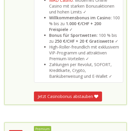
MAD Casino
: Modernes Online
Casino mit starken Bonusaktionen
und hohen Limits ✓
Willkommensbonus im Casino:
100
% bis zu
1.000 €/CHF + 200
Freispiele
✓
Bonus für Sportwetten:
100 % bis
zu
250 €/CHF + 20 € Gratiswette
✓
High-Roller-freundlich mit exklusivem
VIP-Programm und attraktiven
Premium-Vorteilen ✓
Zahlungen per Revolut, SOFORT,
Kreditkarte, Crypto,
Banküberweisung und E-Wallet ✓
Jetzt Casinobonus abstauben
Premium