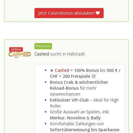
Jetzt Casinobonus abstauben
Premium
online
Cashed
sucht in
Hallstadt
★
Cashed
>
100% Bonus
bis
500 € /
CHF
+
200 Freispiele
🤑
Bonus Crab & wöchentlicher
Reload-Bonus
für mehr
Gewinnchancen
Exklusiver VIP-Club
– ideal für High
Roller
Große Auswahl an Spielen, inkl.
Merkur
,
Novoline
&
Bally
Komfortable Zahlungen von
Sofortüberweisung bis Sparkasse