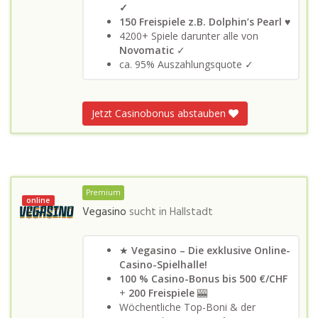
✓
150 Freispiele z.B. Dolphin’s Pearl ♥
4200+ Spiele darunter alle von
Novomatic
✓
ca. 95% Auszahlungsquote ✓
Jetzt Casinobonus abstauben
Premium
online
Vegasino
sucht in
Hallstadt
★
Vegasino – Die exklusive Online-
Casino-Spielhalle!
100 % Casino-Bonus bis 500 €/CHF
+
200 Freispiele
🎰
Wöchentliche Top-Boni & der