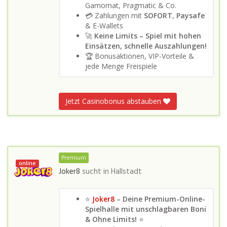
Gamomat, Pragmatic & Co.
💳 Zahlungen mit
SOFORT
,
Paysafe
& E-Wallets
🚀
Keine Limits – Spiel mit hohen
Einsätzen, schnelle Auszahlungen!
🏆 Bonusaktionen, VIP-Vorteile &
jede Menge Freispiele
Jetzt Casinobonus abstauben
Premium
online
Joker8
sucht in
Hallstadt
⭐
Joker8
– Deine Premium-Online-
Spielhalle mit unschlagbaren Boni
& Ohne Limits!
⭐