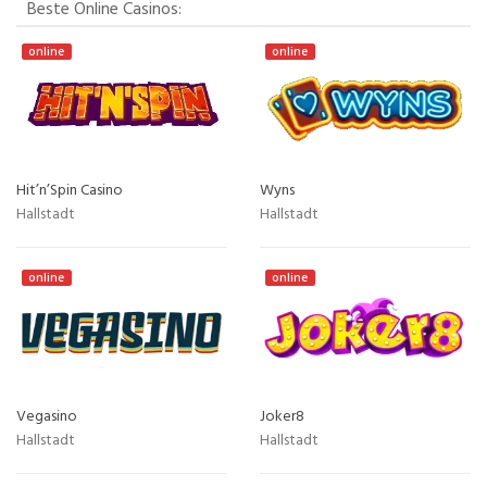
Beste Online Casinos:
online
online
Hit’n’Spin Casino
Wyns
Hallstadt
Hallstadt
online
online
Vegasino
Joker8
Hallstadt
Hallstadt