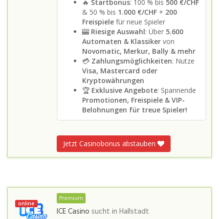
🔥
Startbonus
: 100 % bis
500 €/CHF
& 50 % bis
1.000 €/CHF
+
200
Freispiele
für neue Spieler
🎰
Riesige Auswahl
: Über
5.600
Automaten & Klassiker
von
Novomatic, Merkur, Bally & mehr
💳
Zahlungsmöglichkeiten
: Nutze
Visa, Mastercard oder
Kryptowährungen
🏆
Exklusive Angebote
: Spannende
Promotionen, Freispiele & VIP-
Belohnungen für treue Spieler!
Jetzt Casinobonus abstauben
Premium
online
ICE Casino
sucht in
Hallstadt