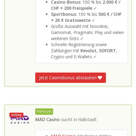
Casino-Bonus:
100 % bis
2.000 € /
CHF + 200 Freispiele
✓
Sportbonus:
100 % bis
500 € / CHF
+ 20 € Gratiswette
✓
Große Auswahl mit Novoline,
Gamomat, Pragmatic Play und vielen
weiteren Slots ✓
Schnelle Registrierung sowie
Zahlungen mit
Revolut
,
SOFORT
,
Crypto und E-Wallets ✓
Jetzt Casinobonus abstauben
Premium
online
MAD Casino
sucht in
Hallstadt