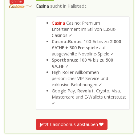
online
Casina
sucht in
Hallstadt
Casina
Casino: Premium
Entertainment im Stil von Luxus-
Casinos ✓
Casino-Bonus:
100 % bis zu
2.000
€/CHF + 300 Freispiele
auf
ausgewählte Novoline-Spiele ✓
Sportbonus:
100 % bis zu
500
€/CHF
✓
High-Roller willkommen –
persönlicher VIP-Service und
exklusive Belohnungen ✓
Google Pay,
Revolut
, Crypto, Visa,
Mastercard und E-Wallets unterstützt
✓
Jetzt Casinobonus abstauben