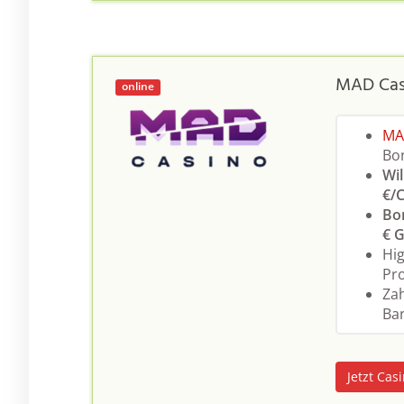
MAD Cas
online
MA
Bo
Wi
€/C
Bo
€ G
Hig
Pr
Zah
Ba
Jetzt Ca