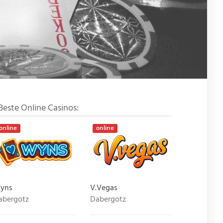
Beste Online Casinos:
online
online
yns
V.Vegas
abergotz
Dabergotz