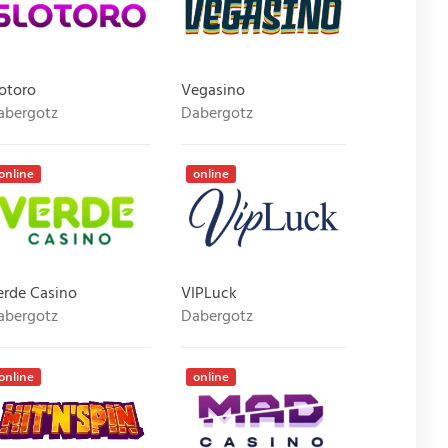
lotoro
Vegasino
abergotz
Dabergotz
online
online
erde Casino
VIPLuck
abergotz
Dabergotz
online
online