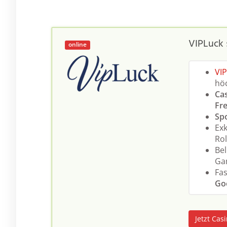
VIPLuck
online
VI
hö
Ca
Fre
Sp
Exk
Rol
Bel
Ga
Fas
Go
Jetzt Ca