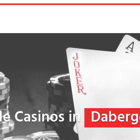
de Casinos in
Daberg