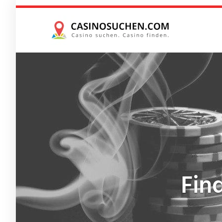
Skip
to
main
content
Fin