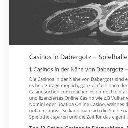
Casinos in Dabergotz – Spielhall
1. Casinos in der Nähe von Dabergotz 
Die Casinos in der Nähe von Dabergotz sind e
es heutzutage möglich, ganz einfach nach de
Casinosuchen.com machen es dir noch einfach
und lizenziertes Online Casino wie z.B Vulka
Nomini oder BoaBoa Online Casino, welches 
nutzen kannst. So kann man sich die Suche na
Spielothek sparen und die Zeit für das eigentl