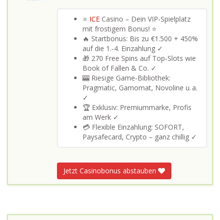
⭐
ICE
Casino – Dein VIP‑Spielplatz
mit frostigem Bonus! ⭐
🔥 Startbonus: Bis zu €1.500 + 450%
auf die 1.‑4. Einzahlung ✓
🎁 270 Free Spins auf Top‑Slots wie
Book of Fallen & Co. ✓
🎰 Riesige Game‑Bibliothek:
Pragmatic, Gamomat, Novoline u. a.
✓
🏆 Exklusiv: Premiummarke, Profis
am Werk ✓
💳 Flexible Einzahlung: SOFORT,
Paysafecard, Crypto – ganz chillig ✓
Jetzt Casinobonus abstauben