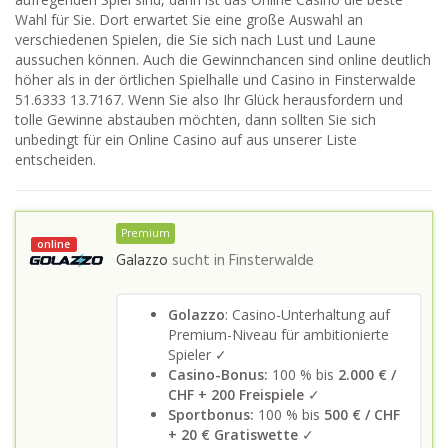
Wahl für Sie. Dort erwartet Sie eine große Auswahl an
verschiedenen Spielen, die Sie sich nach Lust und Laune
aussuchen können. Auch die Gewinnchancen sind online deutlich
höher als in der örtlichen Spielhalle und Casino in Finsterwalde
51.6333 13.7167. Wenn Sie also Ihr Glück herausfordern und
tolle Gewinne abstauben möchten, dann sollten Sie sich
unbedingt für ein Online Casino auf aus unserer Liste
entscheiden.
Premium
online
Galazzo
sucht in
Finsterwalde
Golazzo
: Casino-Unterhaltung auf
Premium-Niveau für ambitionierte
Spieler ✓
Casino-Bonus:
100 % bis
2.000 € /
CHF + 200 Freispiele
✓
Sportbonus:
100 % bis
500 € / CHF
+ 20 € Gratiswette
✓