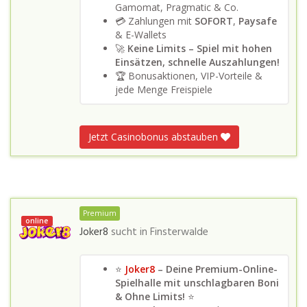
Gamomat, Pragmatic & Co.
💳 Zahlungen mit
SOFORT
,
Paysafe
& E-Wallets
🚀
Keine Limits – Spiel mit hohen
Einsätzen, schnelle Auszahlungen!
🏆 Bonusaktionen, VIP-Vorteile &
jede Menge Freispiele
Jetzt Casinobonus abstauben
Premium
online
Joker8
sucht in
Finsterwalde
⭐
Joker8
– Deine Premium-Online-
Spielhalle mit unschlagbaren Boni
& Ohne Limits!
⭐