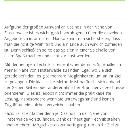
Aufgrund der großen Auswahl an Casinos in der Nähe von
Finsterwalde ist es wichtig, sich vorab genau über die einzelnen
Angebote zu informieren. Nur so kann man sicherstellen, dass
man die richtige Wahl trifft und am Ende auch wirklich zufrieden
ist. Denn schließlich sollte das Spielen in einer Spielhalle vor
allem Spaß machen und nicht zur Last werden.
Mit der heutigen Technik ist es einfacher denn je, Spielhallen in
meiner Nähe von Finsterwalde zu finden. Egal, wo Sie sich
gerade befinden, es gibt mehrere Möglichkeiten, um an Ihr Ziel
zu gelangen. Die klassische Methode ist natürlich, sich anhand
der Gelben Seiten oder anderer ähnlicher Branchenverzeichnisse
orientieren. Dies ist jedoch nicht immer die praktikabelste
Lösung, insbesondere wenn Sie unterwegs sind und keinen
Zugriff auf ein solches Verzeichnis haben.
Fazit: Es ist einfacher denn je, Casinos in der Nähe von
Finsterwalde von zu finden. Dank der heutigen Technik stehen
Ihnen mehrere Möglichkeiten zur Verfügung, um an Ihr Ziel zu