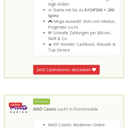
High Roller!
🎉 Starte mit bis zu
€/CHF500 + 200
Spins
🎮 Mega-Auswahl: Slots von Merkur,
Pragmatic u.v.m.
💸 Schnelle Zahlungen per Bitcoin,
Skrill & Co.
🔥 VIP-Vorteile: Cashback, Reloads &
Top-Service
Jetzt Casinobonus abstauben
Premium
online
MAD Casino
sucht in
Finsterwalde
MAD Casino: Modernes Online