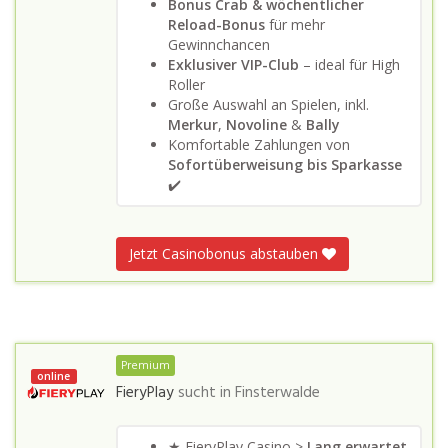
Bonus Crab & wöchentlicher
Reload-Bonus
für mehr
Gewinnchancen
Exklusiver VIP-Club
– ideal für High
Roller
Große Auswahl an Spielen, inkl.
Merkur
,
Novoline
&
Bally
Komfortable Zahlungen von
Sofortüberweisung bis Sparkasse
✔️
Jetzt Casinobonus abstauben
Premium
online
FieryPlay
sucht in
Finsterwalde
★ FieryPlay Casino >
Lang erwartet