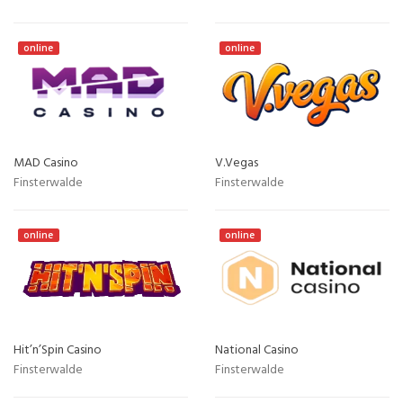
online
online
MAD Casino
V.Vegas
Finsterwalde
Finsterwalde
online
online
Hit’n’Spin Casino
National Casino
Finsterwalde
Finsterwalde