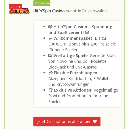
Premium
online
Hit’n’Spin Casino
sucht in
Finsterwalde
🎲 Hit’n’Spin Casino – Spannung
und Spaß vereint! 🎲
🔥
Willkommenspaket:
Bis zu
800 €/CHF Bonus plus 200 Freispiele
für neue Spieler
🎰
Vielfältige Spiele:
Genieße Slots
von Novoline und Co., Roulette,
Blackjack und Live-Casino
💳
Flexible Einzahlungen:
Akzeptiert Kreditkarten, E-Wallets
und Kryptowährungen
🏆
Exklusive Aktionen:
Regelmäßige
Boni und Promotionen für treue
Spieler
Jetzt Casinobonus abstauben