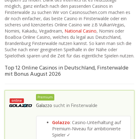
möglich, ganz einfach nach den passenden Casinos in
Finsterwalde zu suchen Wir von Casinosuchen.com machen es
dir noch einfacher, das beste Casino in Finsterwalde oder ein
sicheres und lizenziertes Online Casino wie z.B VulkanVegas,
Nomini, Kakadu, Vegadream,
National Casino
, Nomini oder
BoaBoa Online Casino, welches du legal aus Deutschland,
Brandenburg Finsterwalde nutzen kannst. So kann man sich die
Suche nach einer geeigneten Spielhalle in der Nähe oder
Spielothek sparen und die Zeit für das eigentliche Spielen nutzen.
Top 12 Online Casinos in Deutschland, Finsterwalde
mit Bonus August 2026
Premium
online
Galazzo
sucht in
Finsterwalde
Golazzo
: Casino-Unterhaltung auf
Premium-Niveau für ambitionierte
Spieler ✓