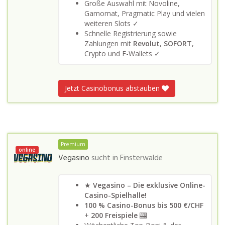
Große Auswahl mit Novoline,
Gamomat, Pragmatic Play und vielen
weiteren Slots ✓
Schnelle Registrierung sowie
Zahlungen mit
Revolut
,
SOFORT
,
Crypto und E-Wallets ✓
Jetzt Casinobonus abstauben
Premium
online
Vegasino
sucht in
Finsterwalde
★
Vegasino – Die exklusive Online-
Casino-Spielhalle!
100 % Casino-Bonus bis 500 €/CHF
+
200 Freispiele
🎰