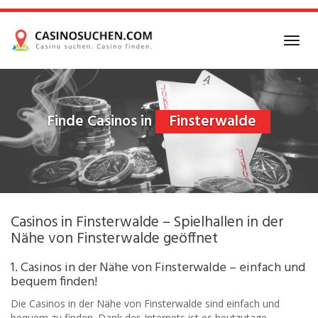
Skip
to
main
Toggl
content
navig
Finde Casinos in
Finsterwalde
Casinos in Finsterwalde – Spielhallen in der
Nähe von Finsterwalde geöffnet
1. Casinos in der Nähe von Finsterwalde – einfach und
bequem finden!
Die Casinos in der Nähe von Finsterwalde sind einfach und
bequem zu finden. Dank des Internets ist es heutzutage