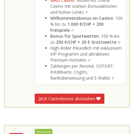
MAD Casino
: Modernes Online
Casino mit starken Bonusaktionen
und hohen Limits ✓
Willkommensbonus im Casino:
100
% bis zu
1.000 €/CHF + 200
Freispiele
✓
Bonus für Sportwetten:
100 % bis
zu
250 €/CHF + 20 € Gratiswette
✓
High-Roller-freundlich mit exklusivem
VIP-Programm und attraktiven
Premium-Vorteilen ✓
Zahlungen per Revolut, SOFORT,
Kreditkarte, Crypto,
Banküberweisung und E-Wallet ✓
Jetzt Casinobonus abstauben
Premium