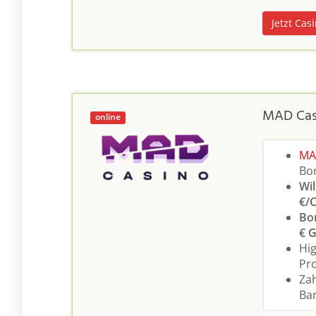
Jetzt Ca
MAD Cas
online
MA
Bo
Wi
€/C
Bo
€ G
Hig
Pr
Zah
Ba