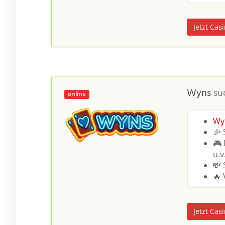
Jetzt Ca
Wyns
su
online
Wy
🎉 
🎮 
u.v
💸 
🔥 
Jetzt Ca