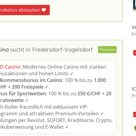
sinobonus abstauben
V
F
ino
sucht in
Fredersdorf-Vogelsdorf
Premium
D Casino
: Modernes Online Casino mit starken
nusaktionen und hohen Limits ✓
llkommensbonus im Casino:
100 % bis zu
1.000
HF + 200 Freispiele
✓
I
nus für Sportwetten:
100 % bis zu
250 €/CHF + 20
F
ratiswette
✓
h-Roller-freundlich mit exklusivem VIP-
ogramm und attraktiven Premium-Vorteilen ✓
lungen per Revolut, SOFORT, Kreditkarte, Crypto,
nküberweisung und E-Wallet ✓