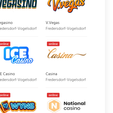
egasino
V.Vegas
redersdorf-Vogelsdorf
Fredersdorf-Vogelsdorf
online
online
CE Casino
Casina
redersdorf-Vogelsdorf
Fredersdorf-Vogelsdorf
online
online