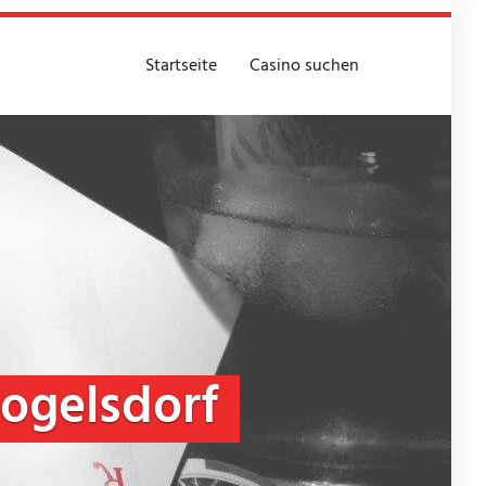
Startseite
Casino suchen
ogelsdorf