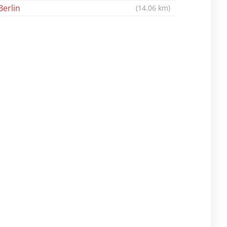
Berlin
(14.06 km)