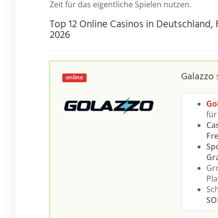
Zeit für das eigentliche Spielen nutzen.
Top 12 Online Casinos in Deutschland,
2026
Galazzo
online
Go
für
Ca
Fre
Sp
Gr
Gr
Pla
Sch
SO