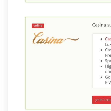
Casina
s
online
Ca
Lu
Ca
Fre
Sp
Hig
un
Go
E-W
Jetzt Ca