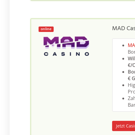
MAD Cas
online
MA
Bo
Wi
€/C
Bo
€ G
Hig
Pr
Zah
Ba
Jetzt Ca