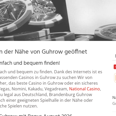
 in der Nähe von Guhrow geöffnet
infach und bequem finden!
ach und bequem zu finden. Dank des Internets ist es
passenden Casinos in Guhrow zu suchen Wir von
er, das beste Casino in Guhrow oder ein sicheres
nVegas, Nomini, Kakadu, Vegadream,
National Casino
,
du legal aus Deutschland, Brandenburg Guhrow
N
ch einer geeigneten Spielhalle in der Nähe oder
G
iche Spielen nutzen.