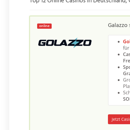
Top 12 Online Casinos in Deutschland
Galazzo
online
Go
für
Ca
Fre
Sp
Gr
Gr
Pla
Sch
SO
Jetzt Ca