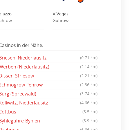
alazzo
V.Vegas
uhrow
Guhrow
Casinos in der Nähe:
Briesen, Niederlausitz
(0.71 km)
Werben (Niederlausitz)
(2.14 km)
Dissen-Striesow
(2.21 km)
Schmogrow-Fehrow
(2.36 km)
Burg (Spreewald)
(3.74 km)
Kolkwitz, Niederlausitz
(4.66 km)
Cottbus
(5.5 km)
Byhleguhre-Byhlen
(5.9 km)
Drehnow
(6.66 km)