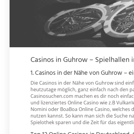
Casinos in Guhrow – Spielhallen
1. Casinos in der Nähe von Guhrow – e
Die Casinos in der Nähe von Guhrow sind einf
heutzutage möglich, ganz einfach nach den 
Casinosuchen.com machen es dir noch einfach
und lizenziertes Online Casino wie z.B Vulka
Nomini oder BoaBoa Online Casino, welches 
nutzen kannst. So kann man sich die Suche na
Spielothek sparen und die Zeit für das eigentl