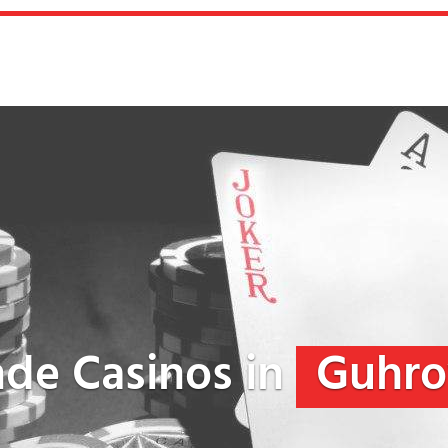
nde Casinos in
Guhr