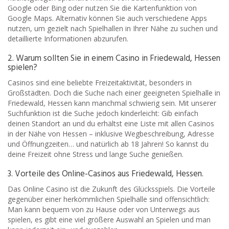
Google oder Bing oder nutzen Sie die Kartenfunktion von
Google Maps. Alternativ können Sie auch verschiedene Apps
nutzen, um gezielt nach Spielhallen in Ihrer Nähe zu suchen und
detaillierte Informationen abzurufen.
2. Warum sollten Sie in einem Casino in Friedewald, Hessen
spielen?
Casinos sind eine beliebte Freizeitaktivität, besonders in
Großstädten. Doch die Suche nach einer geeigneten Spielhalle in
Friedewald, Hessen kann manchmal schwierig sein. Mit unserer
Suchfunktion ist die Suche jedoch kinderleicht: Gib einfach
deinen Standort an und du erhältst eine Liste mit allen Casinos
in der Nähe von Hessen – inklusive Wegbeschreibung, Adresse
und Öffnungzeiten… und natürlich ab 18 Jahren! So kannst du
deine Freizeit ohne Stress und lange Suche genießen.
3. Vorteile des Online-Casinos aus Friedewald, Hessen.
Das Online Casino ist die Zukunft des Glücksspiels. Die Vorteile
gegenüber einer herkömmlichen Spielhalle sind offensichtlich:
Man kann bequem von zu Hause oder von Unterwegs aus
spielen, es gibt eine viel größere Auswahl an Spielen und man