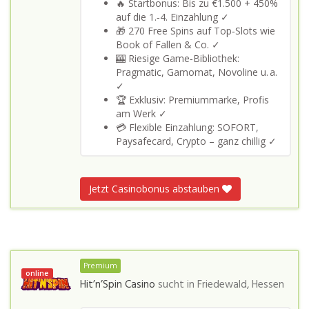
🔥 Startbonus: Bis zu €1.500 + 450%
auf die 1.‑4. Einzahlung ✓
🎁 270 Free Spins auf Top‑Slots wie
Book of Fallen & Co. ✓
🎰 Riesige Game‑Bibliothek:
Pragmatic, Gamomat, Novoline u. a.
✓
🏆 Exklusiv: Premiummarke, Profis
am Werk ✓
💳 Flexible Einzahlung: SOFORT,
Paysafecard, Crypto – ganz chillig ✓
Jetzt Casinobonus abstauben
Premium
online
Hit’n’Spin Casino
sucht in
Friedewald, Hessen