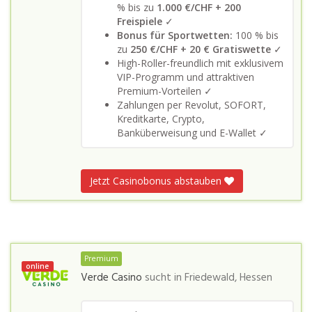
% bis zu
1.000 €/CHF + 200
Freispiele
✓
Bonus für Sportwetten:
100 % bis
zu
250 €/CHF + 20 € Gratiswette
✓
High-Roller-freundlich mit exklusivem
VIP-Programm und attraktiven
Premium-Vorteilen ✓
Zahlungen per Revolut, SOFORT,
Kreditkarte, Crypto,
Banküberweisung und E-Wallet ✓
Jetzt Casinobonus abstauben
Premium
online
Verde Casino
sucht in
Friedewald, Hessen