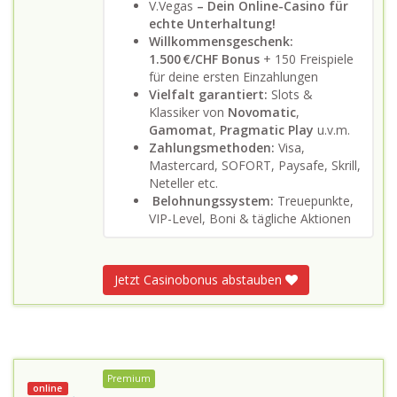
V.Vegas
– Dein Online-Casino für
echte Unterhaltung!
Willkommensgeschenk:
1.500 €/CHF Bonus
+ 150 Freispiele
für deine ersten Einzahlungen
Vielfalt garantiert:
Slots &
Klassiker von
Novomatic
,
Gamomat
,
Pragmatic Play
u.v.m.
Zahlungsmethoden:
Visa,
Mastercard, SOFORT, Paysafe, Skrill,
Neteller etc.
Belohnungssystem:
Treuepunkte,
VIP-Level, Boni & tägliche Aktionen
Jetzt Casinobonus abstauben
Premium
online