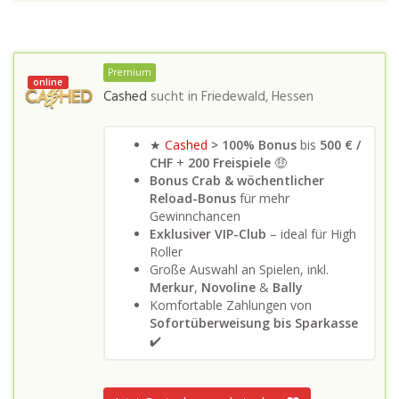
Premium
online
Cashed
sucht in
Friedewald, Hessen
★
Cashed
>
100% Bonus
bis
500 € /
CHF
+
200 Freispiele
🤑
Bonus Crab & wöchentlicher
Reload-Bonus
für mehr
Gewinnchancen
Exklusiver VIP-Club
– ideal für High
Roller
Große Auswahl an Spielen, inkl.
Merkur
,
Novoline
&
Bally
Komfortable Zahlungen von
Sofortüberweisung bis Sparkasse
✔️