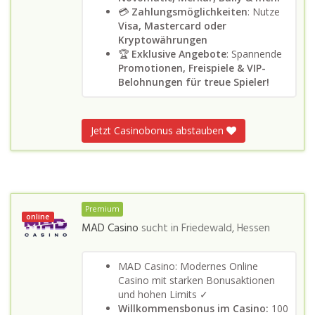
💳
Zahlungsmöglichkeiten
: Nutze
Visa, Mastercard oder
Kryptowährungen
🏆
Exklusive Angebote
: Spannende
Promotionen, Freispiele & VIP-
Belohnungen für treue Spieler!
Jetzt Casinobonus abstauben
Premium
online
MAD Casino
sucht in
Friedewald, Hessen
MAD Casino: Modernes Online
Casino mit starken Bonusaktionen
und hohen Limits ✓
Willkommensbonus im Casino:
100