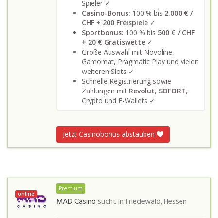
Spieler ✓
Casino-Bonus:
100 % bis
2.000 € /
CHF + 200 Freispiele
✓
Sportbonus:
100 % bis
500 € / CHF
+ 20 € Gratiswette
✓
Große Auswahl mit Novoline,
Gamomat, Pragmatic Play und vielen
weiteren Slots ✓
Schnelle Registrierung sowie
Zahlungen mit
Revolut
,
SOFORT
,
Crypto und E-Wallets ✓
Jetzt Casinobonus abstauben
Premium
online
MAD Casino
sucht in
Friedewald, Hessen