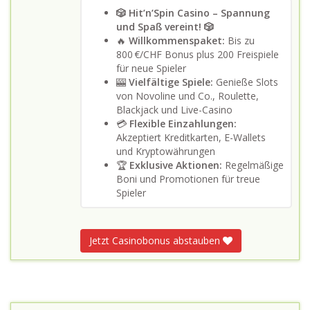
🎲 Hit’n’Spin Casino – Spannung
und Spaß vereint! 🎲
🔥
Willkommenspaket:
Bis zu
800 €/CHF Bonus plus 200 Freispiele
für neue Spieler
🎰
Vielfältige Spiele:
Genieße Slots
von Novoline und Co., Roulette,
Blackjack und Live-Casino
💳
Flexible Einzahlungen:
Akzeptiert Kreditkarten, E-Wallets
und Kryptowährungen
🏆
Exklusive Aktionen:
Regelmäßige
Boni und Promotionen für treue
Spieler
Jetzt Casinobonus abstauben