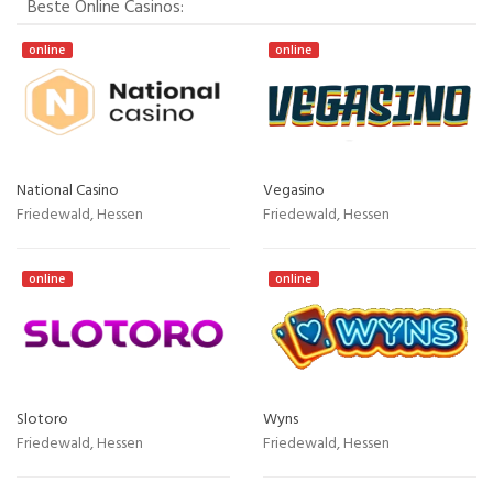
Beste Online Casinos:
online
online
National Casino
Vegasino
Friedewald, Hessen
Friedewald, Hessen
online
online
Slotoro
Wyns
Friedewald, Hessen
Friedewald, Hessen