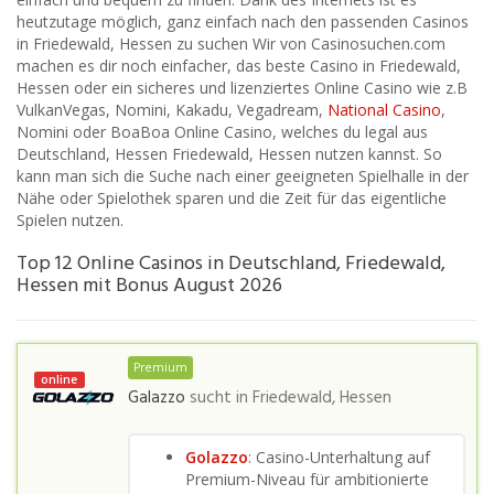
heutzutage möglich, ganz einfach nach den passenden Casinos
in Friedewald, Hessen zu suchen Wir von Casinosuchen.com
machen es dir noch einfacher, das beste Casino in Friedewald,
Hessen oder ein sicheres und lizenziertes Online Casino wie z.B
VulkanVegas, Nomini, Kakadu, Vegadream,
National Casino
,
Nomini oder BoaBoa Online Casino, welches du legal aus
Deutschland, Hessen Friedewald, Hessen nutzen kannst. So
kann man sich die Suche nach einer geeigneten Spielhalle in der
Nähe oder Spielothek sparen und die Zeit für das eigentliche
Spielen nutzen.
Top 12 Online Casinos in Deutschland, Friedewald,
Hessen mit Bonus August 2026
Premium
online
Galazzo
sucht in
Friedewald, Hessen
Golazzo
: Casino-Unterhaltung auf
Premium-Niveau für ambitionierte