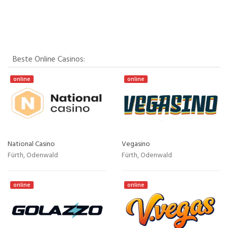
Beste Online Casinos:
online
online
National Casino
Vegasino
Fürth, Odenwald
Fürth, Odenwald
online
online