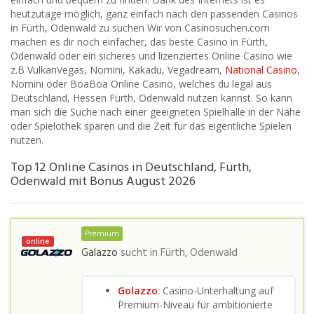
heutzutage möglich, ganz einfach nach den passenden Casinos
in Fürth, Odenwald zu suchen Wir von Casinosuchen.com
machen es dir noch einfacher, das beste Casino in Fürth,
Odenwald oder ein sicheres und lizenziertes Online Casino wie
z.B VulkanVegas, Nomini, Kakadu, Vegadream,
National Casino
,
Nomini oder BoaBoa Online Casino, welches du legal aus
Deutschland, Hessen Fürth, Odenwald nutzen kannst. So kann
man sich die Suche nach einer geeigneten Spielhalle in der Nähe
oder Spielothek sparen und die Zeit für das eigentliche Spielen
nutzen.
Top 12 Online Casinos in Deutschland, Fürth,
Odenwald mit Bonus August 2026
Premium
online
Galazzo
sucht in
Fürth, Odenwald
Golazzo
: Casino-Unterhaltung auf
Premium-Niveau für ambitionierte