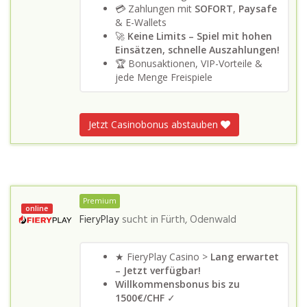
💳 Zahlungen mit
SOFORT
,
Paysafe
& E-Wallets
🚀
Keine Limits – Spiel mit hohen
Einsätzen, schnelle Auszahlungen!
🏆 Bonusaktionen, VIP-Vorteile &
jede Menge Freispiele
Jetzt Casinobonus abstauben
Premium
online
FieryPlay
sucht in
Fürth, Odenwald
★ FieryPlay Casino >
Lang erwartet
– Jetzt verfügbar!
Willkommensbonus bis zu
1500€/CHF
✓