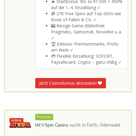
🔥 Startbonus: Bis zu €1.500 + 450%
auf die 1.‑4. Einzahlung ✓
🎁 270 Free Spins auf Top‑Slots wie
Book of Fallen & Co. ✓
🎰 Riesige Game‑Bibliothek:
Pragmatic, Gamomat, Novoline u. a.
✓
🏆 Exklusiv: Premiummarke, Profis
am Werk ✓
💳 Flexible Einzahlung: SOFORT,
Paysafecard, Crypto – ganz chillig ✓
Jetzt Casinobonus abstauben
Premium
online
Hit’n’Spin Casino
sucht in
Fürth, Odenwald