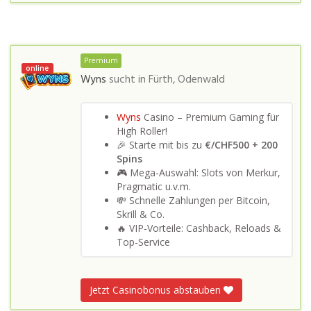
Premium
online
Wyns
sucht in
Fürth, Odenwald
Wyns
Casino – Premium Gaming für
High Roller!
🎉 Starte mit bis zu
€/CHF500 + 200
Spins
🎮 Mega-Auswahl: Slots von Merkur,
Pragmatic u.v.m.
💸 Schnelle Zahlungen per Bitcoin,
Skrill & Co.
🔥 VIP-Vorteile: Cashback, Reloads &
Top-Service
Jetzt Casinobonus abstauben