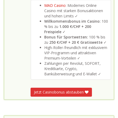
MAD Casino
: Modernes Online
Casino mit starken Bonusaktionen
und hohen Limits ✓
Willkommensbonus im Casino:
100
% bis zu
1.000 €/CHF + 200
Freispiele
✓
Bonus für Sportwetten:
100 % bis
zu
250 €/CHF + 20 € Gratiswette
✓
High-Roller-freundlich mit exklusivem
VIP-Programm und attraktiven
Premium-Vorteilen ✓
Zahlungen per Revolut, SOFORT,
Kreditkarte, Crypto,
Banküberweisung und E-Wallet ✓
Jetzt Casinobonus abstauben