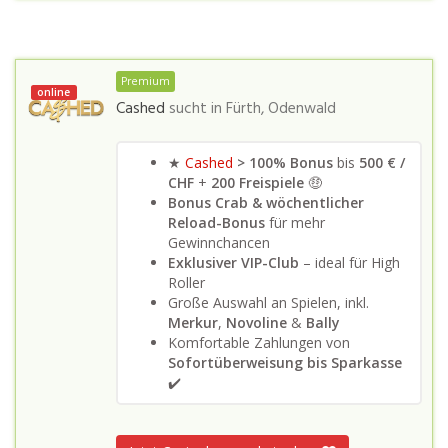
Premium
online
Cashed
sucht in
Fürth, Odenwald
★
Cashed
>
100% Bonus
bis
500 € /
CHF
+
200 Freispiele
🤑
Bonus Crab & wöchentlicher
Reload-Bonus
für mehr
Gewinnchancen
Exklusiver VIP-Club
– ideal für High
Roller
Große Auswahl an Spielen, inkl.
Merkur
,
Novoline
&
Bally
Komfortable Zahlungen von
Sofortüberweisung bis Sparkasse
✔️