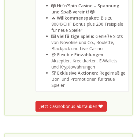
🎲 Hit’n’Spin Casino – Spannung
und Spaß vereint! 🎲
🔥
Willkommenspaket:
Bis zu
800 €/CHF Bonus plus 200 Freispiele
für neue Spieler
🎰
Vielfältige Spiele:
Genieße Slots
von Novoline und Co., Roulette,
Blackjack und Live-Casino
💳
Flexible Einzahlungen:
Akzeptiert Kreditkarten, E-Wallets
und Kryptowährungen
🏆
Exklusive Aktionen:
Regelmäßige
Boni und Promotionen für treue
Spieler
Jetzt Casinobonus abstauben