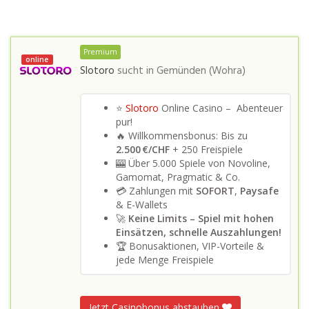
Premium
online
Slotoro
sucht in
Gemünden (Wohra)
⭐
Slotoro
Online Casino – Abenteuer
pur!
🔥 Willkommensbonus: Bis zu
2.500 €/CHF
+ 250 Freispiele
🎰 Über 5.000 Spiele von Novoline,
Gamomat, Pragmatic & Co.
💳 Zahlungen mit
SOFORT
,
Paysafe
& E-Wallets
🚀
Keine Limits – Spiel mit hohen
Einsätzen, schnelle Auszahlungen!
🏆 Bonusaktionen, VIP-Vorteile &
jede Menge Freispiele
Jetzt Casinobonus abstauben