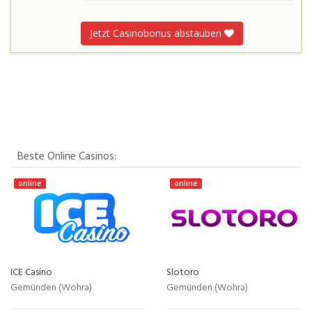
Jetzt Casinobonus abstauben
Beste Online Casinos:
online
online
ICE Casino
Slotoro
Gemünden (Wohra)
Gemünden (Wohra)