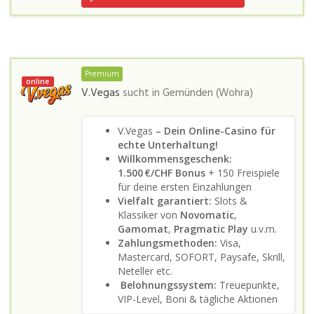
Premium
online
V.Vegas
sucht in
Gemünden (Wohra)
V.Vegas
– Dein Online-Casino für
echte Unterhaltung!
Willkommensgeschenk:
1.500 €/CHF Bonus
+ 150 Freispiele
für deine ersten Einzahlungen
Vielfalt garantiert:
Slots &
Klassiker von
Novomatic
,
Gamomat
,
Pragmatic Play
u.v.m.
Zahlungsmethoden:
Visa,
Mastercard, SOFORT, Paysafe, Skrill,
Neteller etc.
Belohnungssystem:
Treuepunkte,
VIP-Level, Boni & tägliche Aktionen