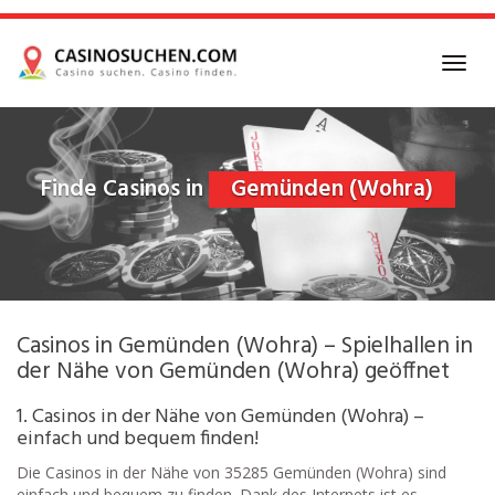
Skip
to
main
Toggl
content
navig
Finde Casinos in
Gemünden (Wohra)
Casinos in Gemünden (Wohra) – Spielhallen in
der Nähe von Gemünden (Wohra) geöffnet
1. Casinos in der Nähe von Gemünden (Wohra) –
einfach und bequem finden!
Die Casinos in der Nähe von 35285 Gemünden (Wohra) sind
einfach und bequem zu finden. Dank des Internets ist es