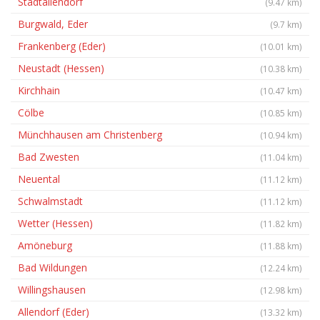
Stadtallendorf
(9.47 km)
Burgwald, Eder
(9.7 km)
Frankenberg (Eder)
(10.01 km)
Neustadt (Hessen)
(10.38 km)
Kirchhain
(10.47 km)
Cölbe
(10.85 km)
Münchhausen am Christenberg
(10.94 km)
Bad Zwesten
(11.04 km)
Neuental
(11.12 km)
Schwalmstadt
(11.12 km)
Wetter (Hessen)
(11.82 km)
Amöneburg
(11.88 km)
Bad Wildungen
(12.24 km)
Willingshausen
(12.98 km)
Allendorf (Eder)
(13.32 km)