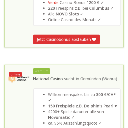
Verde
Casino Bonus
1200 €
✓
220
Freespins z.B. bei
Columbus
✓
Alle
NOVO Slots
✓
Online Casino des Monats ✓
Jetzt Casinobonus abstauben
Premium
online
National Casino
sucht in
Gemünden (Wohra)
Willkommenspaket bis zu
300 €/CHF
✓
150 Freispiele z.B. Dolphin’s Pearl ♥
4200+ Spiele darunter alle von
Novomatic
✓
ca. 95% Auszahlungsquote ✓