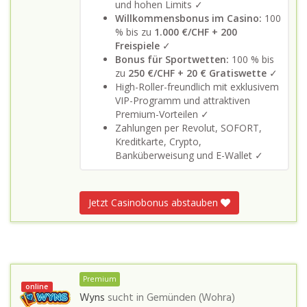
und hohen Limits ✓
Willkommensbonus im Casino:
100
% bis zu
1.000 €/CHF + 200
Freispiele
✓
Bonus für Sportwetten:
100 % bis
zu
250 €/CHF + 20 € Gratiswette
✓
High-Roller-freundlich mit exklusivem
VIP-Programm und attraktiven
Premium-Vorteilen ✓
Zahlungen per Revolut, SOFORT,
Kreditkarte, Crypto,
Banküberweisung und E-Wallet ✓
Jetzt Casinobonus abstauben
Premium
online
Wyns
sucht in
Gemünden (Wohra)