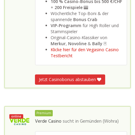
100 % Casino-Bonus bis 500 €/CHF
+
200 Freispiele
🎰
Wöchentliche Top-Boni & der
spannende
Bonus Crab
VIP-Programm
für High Roller und
Stammspieler
Original-Casino-Klassiker von
Merkur
,
Novoline
&
Bally
🃏
Klicke hier für den Vegasino Casino
Testbericht
Jetzt Casinobonus abstauben
Premium
online
Verde Casino
sucht in
Gemünden (Wohra)