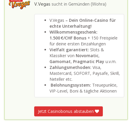
V.Vegas
sucht in
Gemünden (Wohra)
V.Vegas
– Dein Online-Casino für
echte Unterhaltung!
Willkommensgeschenk:
1.500 €/CHF Bonus
+ 150 Freispiele
für deine ersten Einzahlungen
Vielfalt garantiert:
Slots &
Klassiker von
Novomatic
,
Gamomat
,
Pragmatic Play
u.v.m.
Zahlungsmethoden:
Visa,
Mastercard, SOFORT, Paysafe, Skrill,
Neteller etc.
Belohnungssystem:
Treuepunkte,
VIP-Level, Boni & tägliche Aktionen
Jetzt Casinobonus abstauben