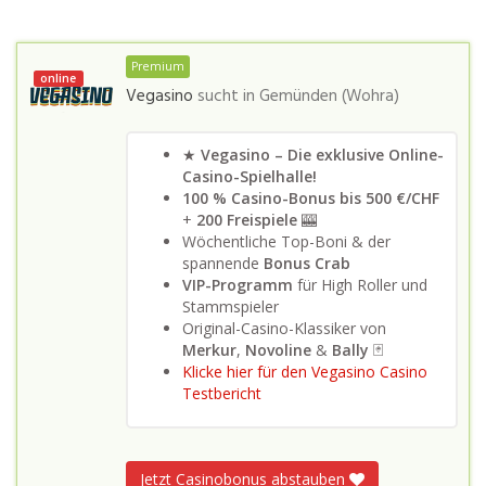
Premium
online
Vegasino
sucht in
Gemünden (Wohra)
★
Vegasino – Die exklusive Online-
Casino-Spielhalle!
100 % Casino-Bonus bis 500 €/CHF
+
200 Freispiele
🎰
Wöchentliche Top-Boni & der
spannende
Bonus Crab
VIP-Programm
für High Roller und
Stammspieler
Original-Casino-Klassiker von
Merkur
,
Novoline
&
Bally
🃏
Klicke hier für den Vegasino Casino
Testbericht
Jetzt Casinobonus abstauben