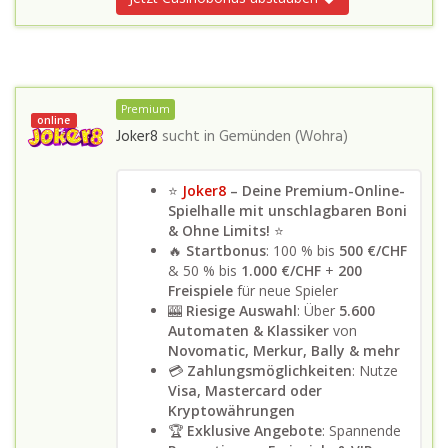
Premium
online
Joker8
sucht in
Gemünden (Wohra)
⭐
Joker8
– Deine Premium-Online-
Spielhalle mit unschlagbaren Boni
& Ohne Limits!
⭐
🔥
Startbonus
: 100 % bis
500 €/CHF
& 50 % bis
1.000 €/CHF
+
200
Freispiele
für neue Spieler
🎰
Riesige Auswahl
: Über
5.600
Automaten & Klassiker
von
Novomatic, Merkur, Bally & mehr
💳
Zahlungsmöglichkeiten
: Nutze
Visa, Mastercard oder
Kryptowährungen
🏆
Exklusive Angebote
: Spannende