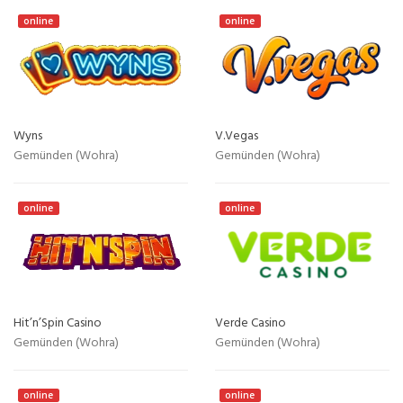
online
online
Wyns
V.Vegas
Gemünden (Wohra)
Gemünden (Wohra)
online
online
Hit’n’Spin Casino
Verde Casino
Gemünden (Wohra)
Gemünden (Wohra)
online
online