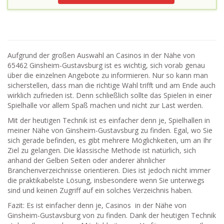
Aufgrund der großen Auswahl an Casinos in der Nähe von
65462 Ginsheim-Gustavsburg ist es wichtig, sich vorab genau
über die einzelnen Angebote zu informieren. Nur so kann man
sicherstellen, dass man die richtige Wahl trifft und am Ende auch
wirklich zufrieden ist. Denn schließlich sollte das Spielen in einer
Spielhalle vor allem Spaß machen und nicht zur Last werden.
Mit der heutigen Technik ist es einfacher denn je, Spielhallen in
meiner Nähe von Ginsheim-Gustavsburg zu finden. Egal, wo Sie
sich gerade befinden, es gibt mehrere Möglichkeiten, um an Ihr
Ziel zu gelangen. Die klassische Methode ist natürlich, sich
anhand der Gelben Seiten oder anderer ähnlicher
Branchenverzeichnisse orientieren. Dies ist jedoch nicht immer
die praktikabelste Lösung, insbesondere wenn Sie unterwegs
sind und keinen Zugriff auf ein solches Verzeichnis haben.
Fazit: Es ist einfacher denn je, Casinos in der Nähe von
Ginsheim-Gustavsburg von zu finden. Dank der heutigen Technik