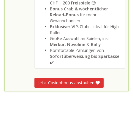
CHF
+
200 Freispiele
🤑
Bonus Crab & wöchentlicher
Reload-Bonus
für mehr
Gewinnchancen
Exklusiver VIP-Club
– ideal für High
Roller
Große Auswahl an Spielen, inkl.
Merkur
,
Novoline
&
Bally
Komfortable Zahlungen von
Sofortüberweisung bis Sparkasse
✔️
Jetzt Casinobonus abstauben