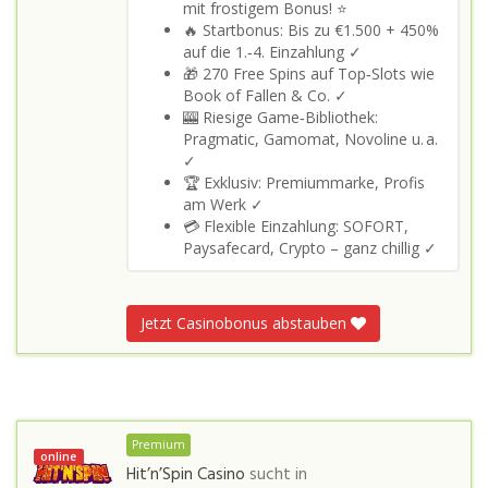
mit frostigem Bonus! ⭐
🔥 Startbonus: Bis zu €1.500 + 450%
auf die 1.‑4. Einzahlung ✓
🎁 270 Free Spins auf Top‑Slots wie
Book of Fallen & Co. ✓
🎰 Riesige Game‑Bibliothek:
Pragmatic, Gamomat, Novoline u. a.
✓
🏆 Exklusiv: Premiummarke, Profis
am Werk ✓
💳 Flexible Einzahlung: SOFORT,
Paysafecard, Crypto – ganz chillig ✓
Jetzt Casinobonus abstauben
Premium
online
Hit’n’Spin Casino
sucht in