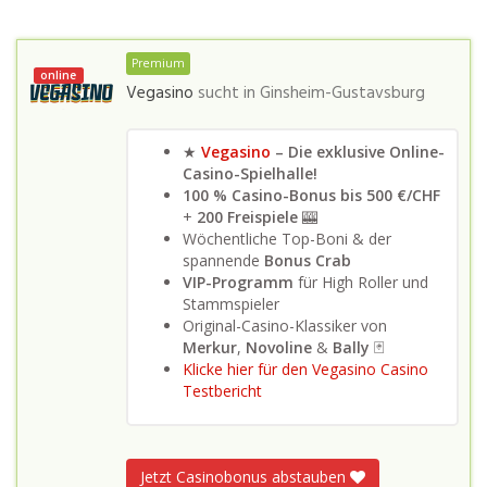
Premium
online
Vegasino
sucht in
Ginsheim-Gustavsburg
★
Vegasino
– Die exklusive Online-
Casino-Spielhalle!
100 % Casino-Bonus bis 500 €/CHF
+
200 Freispiele
🎰
Wöchentliche Top-Boni & der
spannende
Bonus Crab
VIP-Programm
für High Roller und
Stammspieler
Original-Casino-Klassiker von
Merkur
,
Novoline
&
Bally
🃏
Klicke hier für den Vegasino Casino
Testbericht
Jetzt Casinobonus abstauben