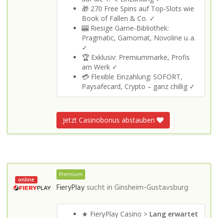
🎁 270 Free Spins auf Top‑Slots wie
Book of Fallen & Co. ✓
🎰 Riesige Game‑Bibliothek:
Pragmatic, Gamomat, Novoline u. a.
✓
🏆 Exklusiv: Premiummarke, Profis
am Werk ✓
💳 Flexible Einzahlung: SOFORT,
Paysafecard, Crypto – ganz chillig ✓
Jetzt Casinobonus abstauben
Premium
online
FieryPlay
sucht in
Ginsheim-Gustavsburg
★ FieryPlay Casino >
Lang erwartet