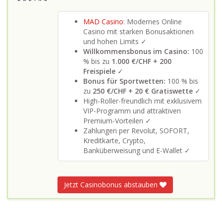
MAD Casino
: Modernes Online
Casino mit starken Bonusaktionen
und hohen Limits ✓
Willkommensbonus im Casino:
100
% bis zu
1.000 €/CHF + 200
Freispiele
✓
Bonus für Sportwetten:
100 % bis
zu
250 €/CHF + 20 € Gratiswette
✓
High-Roller-freundlich mit exklusivem
VIP-Programm und attraktiven
Premium-Vorteilen ✓
Zahlungen per Revolut, SOFORT,
Kreditkarte, Crypto,
Banküberweisung und E-Wallet ✓
Jetzt Casinobonus abstauben