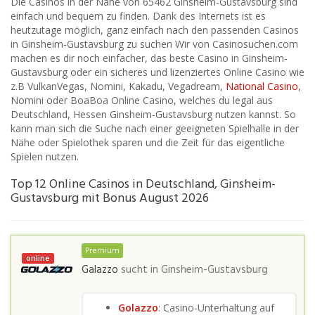
Die Casinos in der Nähe von 65462 Ginsheim-Gustavsburg sind
einfach und bequem zu finden. Dank des Internets ist es
heutzutage möglich, ganz einfach nach den passenden Casinos
in Ginsheim-Gustavsburg zu suchen Wir von Casinosuchen.com
machen es dir noch einfacher, das beste Casino in Ginsheim-
Gustavsburg oder ein sicheres und lizenziertes Online Casino wie
z.B VulkanVegas, Nomini, Kakadu, Vegadream,
National Casino
,
Nomini oder BoaBoa Online Casino, welches du legal aus
Deutschland, Hessen Ginsheim-Gustavsburg nutzen kannst. So
kann man sich die Suche nach einer geeigneten Spielhalle in der
Nähe oder Spielothek sparen und die Zeit für das eigentliche
Spielen nutzen.
Top 12 Online Casinos in Deutschland, Ginsheim-
Gustavsburg mit Bonus August 2026
Premium
online
Galazzo
sucht in
Ginsheim-Gustavsburg
Golazzo
: Casino-Unterhaltung auf