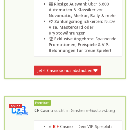
🎰
Riesige Auswahl
: Über
5.600
Automaten & Klassiker
von
Novomatic, Merkur, Bally & mehr
💳
Zahlungsmöglichkeiten
: Nutze
Visa, Mastercard oder
Kryptowährungen
🏆
Exklusive Angebote
: Spannende
Promotionen, Freispiele & VIP-
Belohnungen für treue Spieler!
Jetzt Casinobonus abstauben
Premium
online
ICE Casino
sucht in
Ginsheim-Gustavsburg
⭐
ICE
Casino – Dein VIP‑Spielplatz