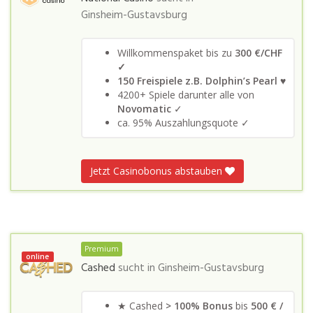
Ginsheim-Gustavsburg
Willkommenspaket bis zu
300 €/CHF
✓
150 Freispiele z.B. Dolphin’s Pearl ♥
4200+ Spiele darunter alle von
Novomatic
✓
ca. 95% Auszahlungsquote ✓
Jetzt Casinobonus abstauben
Premium
online
Cashed
sucht in
Ginsheim-Gustavsburg
★ Cashed
>
100% Bonus
bis
500 € /