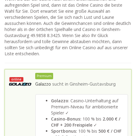
aufregenden Spiel sind, dann ist das Online Casino die beste
Wahl für Sie. Dort erwartet Sie eine große Auswahl an
verschiedenen Spielen, die Sie sich nach Lust und Laune
aussuchen können. Auch die Gewinnchancen sind online deutlich
höher als in der örtlichen Spielhalle und Casino in Ginsheim-
Gustavsburg 49.9858 8.3425. Wenn Sie also Ihr Glück
herausfordern und tolle Gewinne abstauben möchten, dann
sollten Sie sich unbedingt für ein Online Casino auf aus unserer
Liste entscheiden.
Premium
online
Galazzo
sucht in
Ginsheim-Gustavsburg
Golazzo
: Casino-Unterhaltung auf
Premium-Niveau für ambitionierte
Spieler ✓
Casino-Bonus:
100 % bis
2.000 € /
CHF + 200 Freispiele
✓
Sportbonus:
100 % bis
500 € / CHF