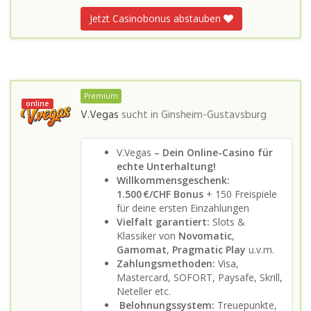
Jetzt Casinobonus abstauben
Premium
online
V.Vegas
sucht in
Ginsheim-Gustavsburg
V.Vegas
– Dein Online-Casino für
echte Unterhaltung!
Willkommensgeschenk:
1.500 €/CHF Bonus
+ 150 Freispiele
für deine ersten Einzahlungen
Vielfalt garantiert:
Slots &
Klassiker von
Novomatic
,
Gamomat
,
Pragmatic Play
u.v.m.
Zahlungsmethoden:
Visa,
Mastercard, SOFORT, Paysafe, Skrill,
Neteller etc.
Belohnungssystem:
Treuepunkte,