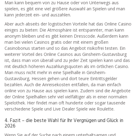
Man kann bequem von zu Hause oder von Unterwegs aus
spielen, es gibt eine viel größere Auswahl an Spielen und man
kann jederzeit ein- und auszahlen.
Aber auch abseits der logistischen Vorteile hat das Online Casino
einiges zu bieten: Die Atmosphäre ist entspannter, man kann
anonym bleiben und es gibt keinen Dresscode. Außerdem kann
man bei vielen Casinos gratis oder mit einem großen
Casinobonus starten und so das Angebot risikofrei testen. Ein
weiterer Vorteil des Online Casinos aus Ginsheim-Gustavsburg
ist, dass man von überall und zu jeder Zeit spielen kann und das
mit deutlich höheren Auzahlungsquoten als im örtlichen Casino.
Man muss nicht mehr in eine Spielhalle in Ginsheim-
Gustavsburg, Hessen gehen und dort teure Eintrittsgelder
bezahlen. Auch die Anreisekosten entfallen, da man einfach
online von zu Hause aus spielen kann. Zudem sind die Angebote
der Online Spielhallen sehr viel vielfältiger als in einer normalen
Spielothek. Hier findet man oft hunderte oder sogar tausende
verschiedene Spiele und Live Dealer Spiele wie Roulette.
4. Fazit – die beste Wahl für Ihr Vergnügen und Glück in
2026
Wenn Sie auf der Suche nach einem unterhaltsamen und