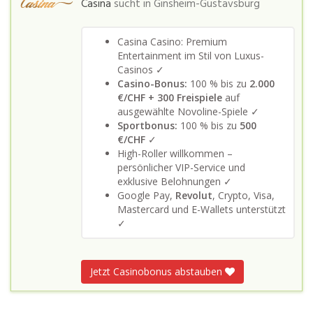
Casina
sucht in
Ginsheim-Gustavsburg
Casina Casino: Premium
Entertainment im Stil von Luxus-
Casinos ✓
Casino-Bonus:
100 % bis zu
2.000
€/CHF + 300 Freispiele
auf
ausgewählte Novoline-Spiele ✓
Sportbonus:
100 % bis zu
500
€/CHF
✓
High-Roller willkommen –
persönlicher VIP-Service und
exklusive Belohnungen ✓
Google Pay,
Revolut
, Crypto, Visa,
Mastercard und E-Wallets unterstützt
✓
Jetzt Casinobonus abstauben