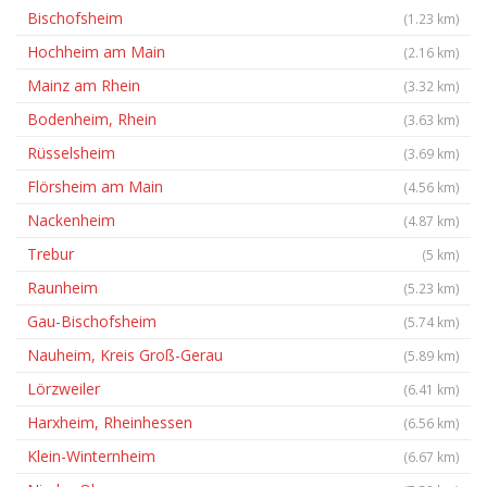
Bischofsheim
(1.23 km)
Hochheim am Main
(2.16 km)
Mainz am Rhein
(3.32 km)
Bodenheim, Rhein
(3.63 km)
Rüsselsheim
(3.69 km)
Flörsheim am Main
(4.56 km)
Nackenheim
(4.87 km)
Trebur
(5 km)
Raunheim
(5.23 km)
Gau-Bischofsheim
(5.74 km)
Nauheim, Kreis Groß-Gerau
(5.89 km)
Lörzweiler
(6.41 km)
Harxheim, Rheinhessen
(6.56 km)
Klein-Winternheim
(6.67 km)