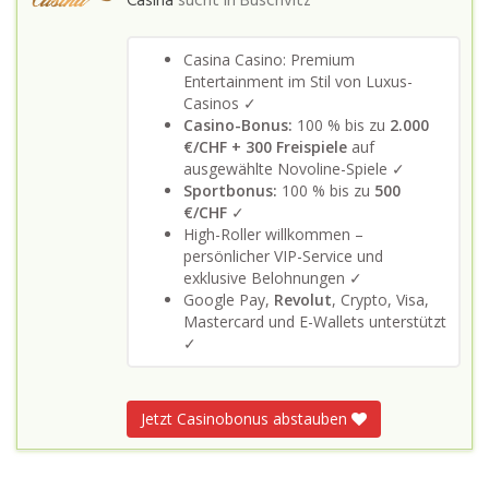
Casina
sucht in
Buschvitz
Casina Casino: Premium
Entertainment im Stil von Luxus-
Casinos ✓
Casino-Bonus:
100 % bis zu
2.000
€/CHF + 300 Freispiele
auf
ausgewählte Novoline-Spiele ✓
Sportbonus:
100 % bis zu
500
€/CHF
✓
High-Roller willkommen –
persönlicher VIP-Service und
exklusive Belohnungen ✓
Google Pay,
Revolut
, Crypto, Visa,
Mastercard und E-Wallets unterstützt
✓
Jetzt Casinobonus abstauben