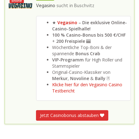
online
Vegasino
sucht in
Buschvitz
★
Vegasino
– Die exklusive Online-
Casino-Spielhalle!
100 % Casino-Bonus bis 500 €/CHF
+
200 Freispiele
🎰
Wöchentliche Top-Boni & der
spannende
Bonus Crab
VIP-Programm
für High Roller und
Stammspieler
Original-Casino-Klassiker von
Merkur
,
Novoline
&
Bally
🃏
Klicke hier für den Vegasino Casino
Testbericht
Jetzt Casinobonus abstauben