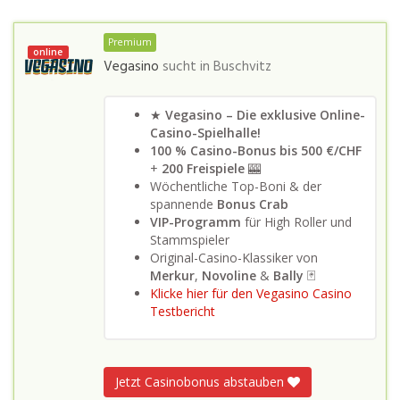
Premium
online
Vegasino
sucht in
Buschvitz
★
Vegasino – Die exklusive Online-
Casino-Spielhalle!
100 % Casino-Bonus bis 500 €/CHF
+
200 Freispiele
🎰
Wöchentliche Top-Boni & der
spannende
Bonus Crab
VIP-Programm
für High Roller und
Stammspieler
Original-Casino-Klassiker von
Merkur
,
Novoline
&
Bally
🃏
Klicke hier für den Vegasino Casino
Testbericht
Jetzt Casinobonus abstauben