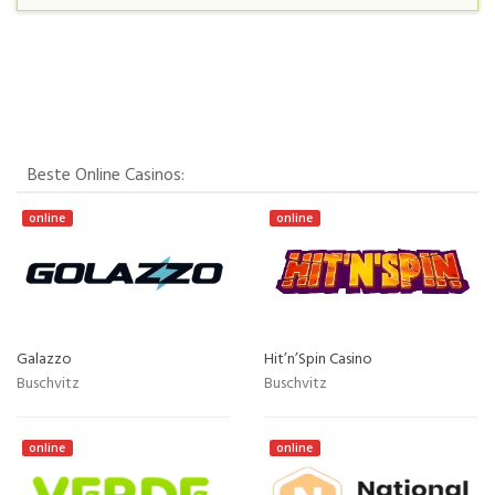
Beste Online Casinos:
online
online
Galazzo
Hit’n’Spin Casino
Buschvitz
Buschvitz
online
online