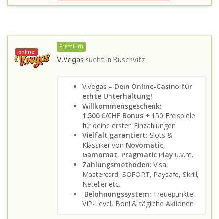
Premium
online
V.Vegas
sucht in
Buschvitz
V.Vegas
– Dein Online-Casino für
echte Unterhaltung!
Willkommensgeschenk:
1.500 €/CHF Bonus
+ 150 Freispiele
für deine ersten Einzahlungen
Vielfalt garantiert:
Slots &
Klassiker von
Novomatic
,
Gamomat
,
Pragmatic Play
u.v.m.
Zahlungsmethoden:
Visa,
Mastercard, SOFORT, Paysafe, Skrill,
Neteller etc.
Belohnungssystem:
Treuepunkte,
VIP-Level, Boni & tägliche Aktionen