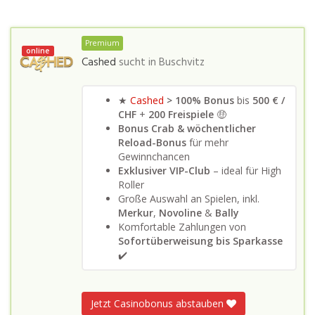
Premium
online
Cashed
sucht in
Buschvitz
★
Cashed
>
100% Bonus
bis
500 € /
CHF
+
200 Freispiele
🤑
Bonus Crab & wöchentlicher
Reload-Bonus
für mehr
Gewinnchancen
Exklusiver VIP-Club
– ideal für High
Roller
Große Auswahl an Spielen, inkl.
Merkur
,
Novoline
&
Bally
Komfortable Zahlungen von
Sofortüberweisung bis Sparkasse
✔️
Jetzt Casinobonus abstauben