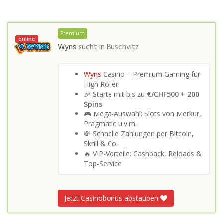
Premium
online
Wyns
sucht in
Buschvitz
Wyns
Casino – Premium Gaming für
High Roller!
🎉 Starte mit bis zu
€/CHF500 + 200
Spins
🎮 Mega-Auswahl: Slots von Merkur,
Pragmatic u.v.m.
💸 Schnelle Zahlungen per Bitcoin,
Skrill & Co.
🔥 VIP-Vorteile: Cashback, Reloads &
Top-Service
Jetzt Casinobonus abstauben