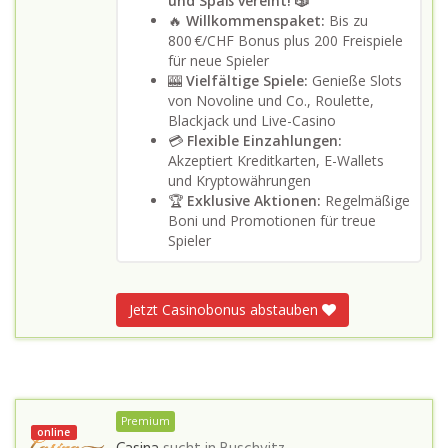
und Spaß vereint! 🎲
🔥
Willkommenspaket:
Bis zu
800 €/CHF Bonus plus 200 Freispiele
für neue Spieler
🎰
Vielfältige Spiele:
Genieße Slots
von Novoline und Co., Roulette,
Blackjack und Live-Casino
💳
Flexible Einzahlungen:
Akzeptiert Kreditkarten, E-Wallets
und Kryptowährungen
🏆
Exklusive Aktionen:
Regelmäßige
Boni und Promotionen für treue
Spieler
Jetzt Casinobonus abstauben
Premium
online