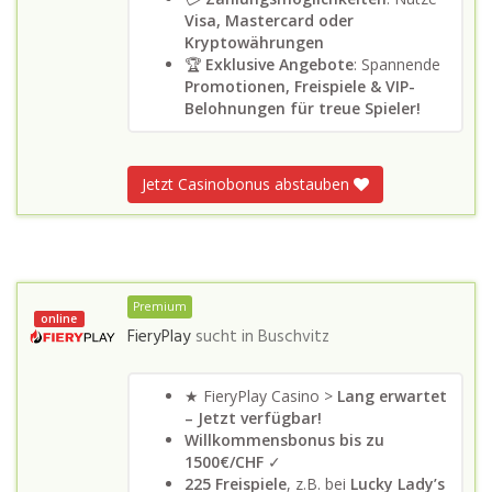
Visa, Mastercard oder
Kryptowährungen
🏆
Exklusive Angebote
: Spannende
Promotionen, Freispiele & VIP-
Belohnungen für treue Spieler!
Jetzt Casinobonus abstauben
Premium
online
FieryPlay
sucht in
Buschvitz
★ FieryPlay Casino >
Lang erwartet
– Jetzt verfügbar!
Willkommensbonus bis zu
1500€/CHF
✓
225 Freispiele
, z.B. bei
Lucky Lady’s