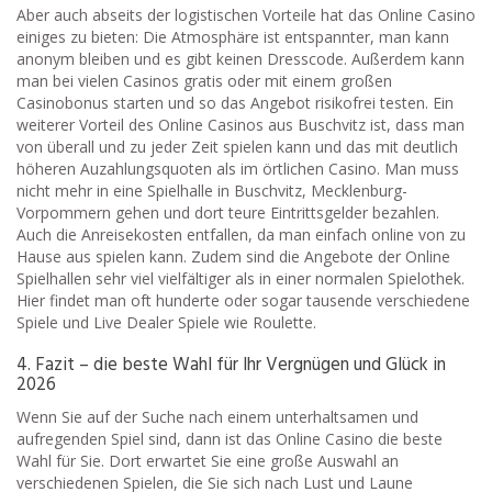
Aber auch abseits der logistischen Vorteile hat das Online Casino
einiges zu bieten: Die Atmosphäre ist entspannter, man kann
anonym bleiben und es gibt keinen Dresscode. Außerdem kann
man bei vielen Casinos gratis oder mit einem großen
Casinobonus starten und so das Angebot risikofrei testen. Ein
weiterer Vorteil des Online Casinos aus Buschvitz ist, dass man
von überall und zu jeder Zeit spielen kann und das mit deutlich
höheren Auzahlungsquoten als im örtlichen Casino. Man muss
nicht mehr in eine Spielhalle in Buschvitz, Mecklenburg-
Vorpommern gehen und dort teure Eintrittsgelder bezahlen.
Auch die Anreisekosten entfallen, da man einfach online von zu
Hause aus spielen kann. Zudem sind die Angebote der Online
Spielhallen sehr viel vielfältiger als in einer normalen Spielothek.
Hier findet man oft hunderte oder sogar tausende verschiedene
Spiele und Live Dealer Spiele wie Roulette.
4. Fazit – die beste Wahl für Ihr Vergnügen und Glück in
2026
Wenn Sie auf der Suche nach einem unterhaltsamen und
aufregenden Spiel sind, dann ist das Online Casino die beste
Wahl für Sie. Dort erwartet Sie eine große Auswahl an
verschiedenen Spielen, die Sie sich nach Lust und Laune