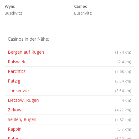
Wyns
Cashed
Buschvitz
Buschvitz
Casinos in der Nähe:
Bergen auf Rügen
(1.74 km)
Ralswiek
(2.4 km)
Parchtitz
(2.68 km)
Patzig
(3.54 km)
Thesenvitz
(3.54 km)
Lietzow, Rügen
(4 km)
Zirkow
(4.27 km)
Sehlen, Rügen
(4.82 km)
Rappin
(5.7 km)
Putbus
(5.79 km)