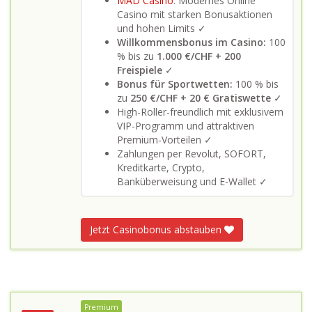
MAD Casino
: Modernes Online
Casino mit starken Bonusaktionen
und hohen Limits ✓
Willkommensbonus im Casino:
100
% bis zu
1.000 €/CHF + 200
Freispiele
✓
Bonus für Sportwetten:
100 % bis
zu
250 €/CHF + 20 € Gratiswette
✓
High-Roller-freundlich mit exklusivem
VIP-Programm und attraktiven
Premium-Vorteilen ✓
Zahlungen per Revolut, SOFORT,
Kreditkarte, Crypto,
Banküberweisung und E-Wallet ✓
Jetzt Casinobonus abstauben
Premium