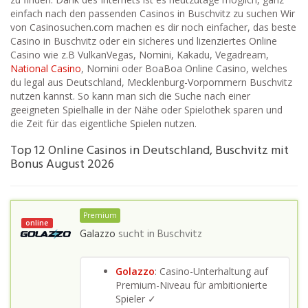
einfach nach den passenden Casinos in Buschvitz zu suchen Wir
von Casinosuchen.com machen es dir noch einfacher, das beste
Casino in Buschvitz oder ein sicheres und lizenziertes Online
Casino wie z.B VulkanVegas, Nomini, Kakadu, Vegadream,
National Casino
, Nomini oder BoaBoa Online Casino, welches
du legal aus Deutschland, Mecklenburg-Vorpommern Buschvitz
nutzen kannst. So kann man sich die Suche nach einer
geeigneten Spielhalle in der Nähe oder Spielothek sparen und
die Zeit für das eigentliche Spielen nutzen.
Top 12 Online Casinos in Deutschland, Buschvitz mit
Bonus August 2026
Premium
online
Galazzo
sucht in
Buschvitz
Golazzo
: Casino-Unterhaltung auf
Premium-Niveau für ambitionierte
Spieler ✓