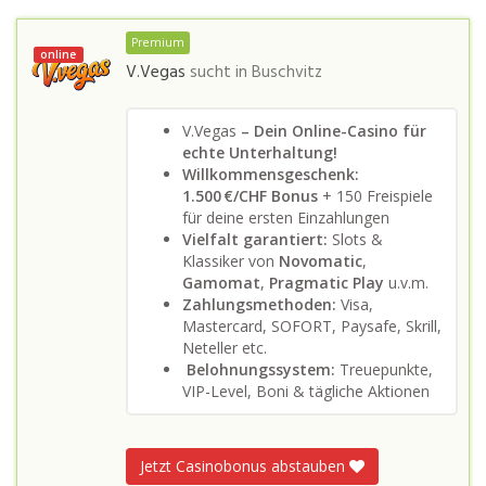
Premium
online
V.Vegas
sucht in
Buschvitz
V.Vegas
– Dein Online-Casino für
echte Unterhaltung!
Willkommensgeschenk:
1.500 €/CHF Bonus
+ 150 Freispiele
für deine ersten Einzahlungen
Vielfalt garantiert:
Slots &
Klassiker von
Novomatic
,
Gamomat
,
Pragmatic Play
u.v.m.
Zahlungsmethoden:
Visa,
Mastercard, SOFORT, Paysafe, Skrill,
Neteller etc.
Belohnungssystem:
Treuepunkte,
VIP-Level, Boni & tägliche Aktionen
Jetzt Casinobonus abstauben