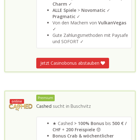
Charm
✓
ALLE Spiele
>
Novomatic
✓
Pragmatic
✓
Von den Machern von
VulkanVegas
✓
Gute Zahlungsmethoden mit Paysafe
und SOFORT ✓
Jetzt Casinobonus abstauben
Premium
online
Cashed
sucht in
Buschvitz
★ Cashed
>
100% Bonus
bis
500 € /
CHF
+
200 Freispiele
🤑
Bonus Crab & wöchentlicher