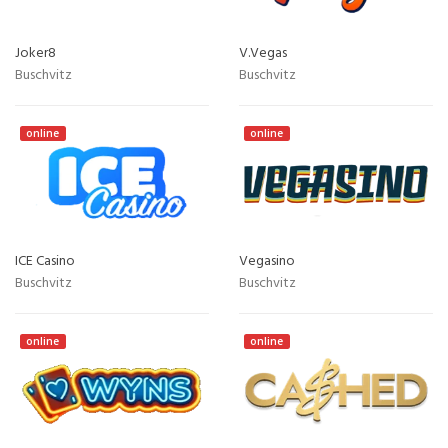
Joker8
V.Vegas
Buschvitz
Buschvitz
online
online
ICE Casino
Vegasino
Buschvitz
Buschvitz
online
online