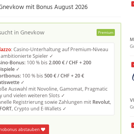
, Gnevkow mit Bonus August 2026
sucht in
Gnevkow
Premium
M
G
lazzo
: Casino-Unterhaltung auf Premium-Niveau
 ambitionierte Spieler ✓
sino-Bonus:
100 % bis
2.000 € / CHF + 200
ispiele
✓
ortbonus:
100 % bis
500 € / CHF + 20 €
atiswette
✓
oße Auswahl mit Novoline, Gamomat, Pragmatic
y und vielen weiteren Slots ✓
V
nelle Registrierung sowie Zahlungen mit
Revolut
,
G
FORT
, Crypto und E-Wallets ✓
sinobonus abstauben