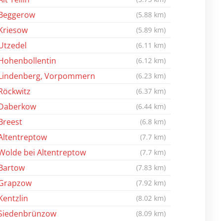
Beggerow
(5.88 km)
Kriesow
(5.89 km)
Utzedel
(6.11 km)
Hohenbollentin
(6.12 km)
Lindenberg, Vorpommern
(6.23 km)
Röckwitz
(6.37 km)
Daberkow
(6.44 km)
Breest
(6.8 km)
Altentreptow
(7.7 km)
Wolde bei Altentreptow
(7.7 km)
Bartow
(7.83 km)
Grapzow
(7.92 km)
Kentzlin
(8.02 km)
Siedenbrünzow
(8.09 km)