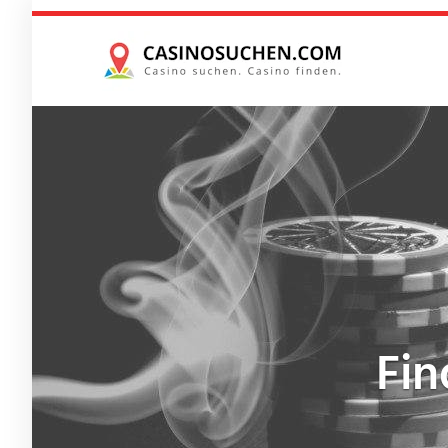
Skip
to
main
content
Fin