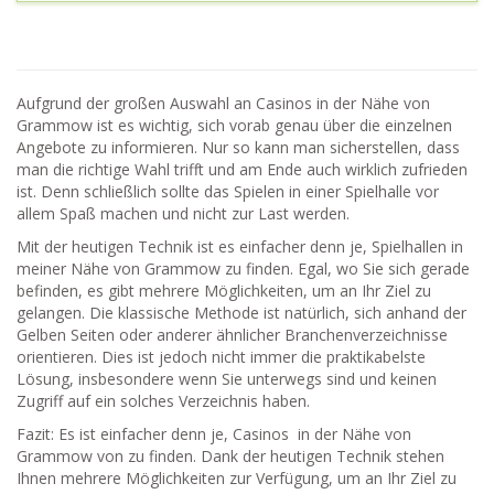
Aufgrund der großen Auswahl an Casinos in der Nähe von
Grammow ist es wichtig, sich vorab genau über die einzelnen
Angebote zu informieren. Nur so kann man sicherstellen, dass
man die richtige Wahl trifft und am Ende auch wirklich zufrieden
ist. Denn schließlich sollte das Spielen in einer Spielhalle vor
allem Spaß machen und nicht zur Last werden.
Mit der heutigen Technik ist es einfacher denn je, Spielhallen in
meiner Nähe von Grammow zu finden. Egal, wo Sie sich gerade
befinden, es gibt mehrere Möglichkeiten, um an Ihr Ziel zu
gelangen. Die klassische Methode ist natürlich, sich anhand der
Gelben Seiten oder anderer ähnlicher Branchenverzeichnisse
orientieren. Dies ist jedoch nicht immer die praktikabelste
Lösung, insbesondere wenn Sie unterwegs sind und keinen
Zugriff auf ein solches Verzeichnis haben.
Fazit: Es ist einfacher denn je, Casinos in der Nähe von
Grammow von zu finden. Dank der heutigen Technik stehen
Ihnen mehrere Möglichkeiten zur Verfügung, um an Ihr Ziel zu