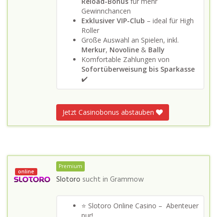
Reload-Bonus
für mehr
Gewinnchancen
Exklusiver VIP-Club
– ideal für High
Roller
Große Auswahl an Spielen, inkl.
Merkur
,
Novoline
&
Bally
Komfortable Zahlungen von
Sofortüberweisung bis Sparkasse
✔️
Jetzt Casinobonus abstauben
Premium
online
Slotoro
sucht in
Grammow
⭐ Slotoro Online Casino – Abenteuer
pur!