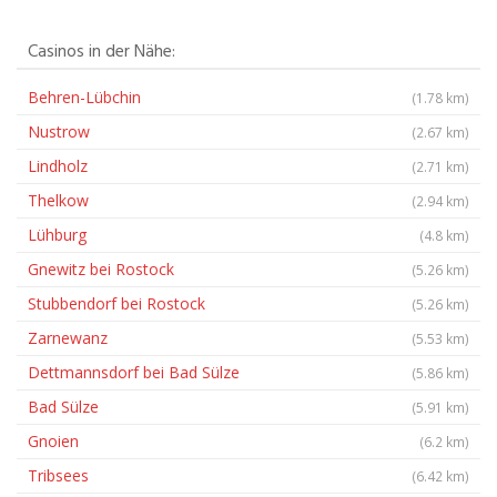
Casinos in der Nähe:
Behren-Lübchin
(1.78 km)
Nustrow
(2.67 km)
Lindholz
(2.71 km)
Thelkow
(2.94 km)
Lühburg
(4.8 km)
Gnewitz bei Rostock
(5.26 km)
Stubbendorf bei Rostock
(5.26 km)
Zarnewanz
(5.53 km)
Dettmannsdorf bei Bad Sülze
(5.86 km)
Bad Sülze
(5.91 km)
Gnoien
(6.2 km)
Tribsees
(6.42 km)