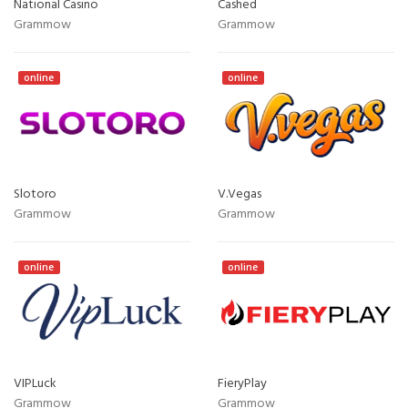
National Casino
Cashed
Grammow
Grammow
online
online
Slotoro
V.Vegas
Grammow
Grammow
online
online
VIPLuck
FieryPlay
Grammow
Grammow