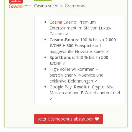
online
Casina
sucht in
Grammow
Casina
Casino: Premium
Entertainment im Stil von Luxus-
Casinos ✓
Casino-Bonus:
100 % bis zu
2.000
€/CHF + 300 Freispiele
auf
ausgewählte Novoline-Spiele ✓
Sportbonus:
100 % bis zu
500
€/CHF
✓
High-Roller willkommen –
persönlicher VIP-Service und
exklusive Belohnungen ✓
Google Pay,
Revolut
, Crypto, Visa,
Mastercard und E-Wallets unterstützt
✓
Jetzt Casinobonus abstauben