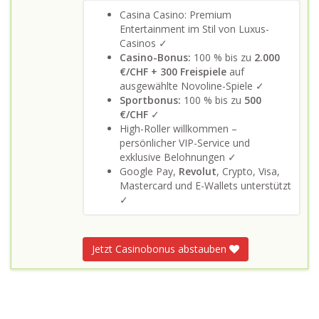
Casina Casino: Premium
Entertainment im Stil von Luxus-
Casinos ✓
Casino-Bonus:
100 % bis zu
2.000
€/CHF + 300 Freispiele
auf
ausgewählte Novoline-Spiele ✓
Sportbonus:
100 % bis zu
500
€/CHF
✓
High-Roller willkommen –
persönlicher VIP-Service und
exklusive Belohnungen ✓
Google Pay,
Revolut
, Crypto, Visa,
Mastercard und E-Wallets unterstützt
✓
Jetzt Casinobonus abstauben