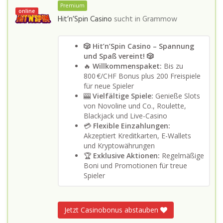
Premium
online
Hit’n’Spin Casino
sucht in
Grammow
🎲 Hit’n’Spin Casino – Spannung
und Spaß vereint! 🎲
🔥
Willkommenspaket:
Bis zu
800 €/CHF Bonus plus 200 Freispiele
für neue Spieler
🎰
Vielfältige Spiele:
Genieße Slots
von Novoline und Co., Roulette,
Blackjack und Live-Casino
💳
Flexible Einzahlungen:
Akzeptiert Kreditkarten, E-Wallets
und Kryptowährungen
🏆
Exklusive Aktionen:
Regelmäßige
Boni und Promotionen für treue
Spieler
Jetzt Casinobonus abstauben