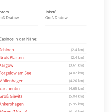
lotoro
Joker8
roß Dratow
Groß Dratow
Casinos in der Nähe:
Schloen
(2.4 km)
Groß Plasten
(2.4 km)
Kargow
(3.61 km)
Torgelow am See
(4.02 km)
Möllenhagen
(4.26 km)
Varchentin
(4.65 km)
Groß Gievitz
(5.04 km)
Ankershagen
(5.95 km)
Waren (Müritz)
(6.16 km)