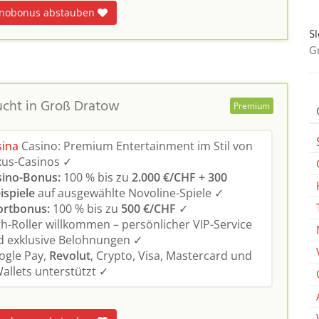
sinobonus abstauben
S
G
ucht in
Groß Dratow
Premium
sina
Casino: Premium Entertainment im Stil von
xus-Casinos ✓
sino-Bonus:
100 % bis zu
2.000 €/CHF + 300
ispiele
auf ausgewählte Novoline-Spiele ✓
ortbonus:
100 % bis zu
500 €/CHF
✓
h-Roller willkommen – persönlicher VIP-Service
d exklusive Belohnungen ✓
ogle Pay,
Revolut
, Crypto, Visa, Mastercard und
allets unterstützt ✓