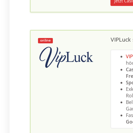
Jetzt Ca
VIPLuck
online
VI
hö
Ca
Fre
Sp
Exk
Rol
Bel
Ga
Fas
Go