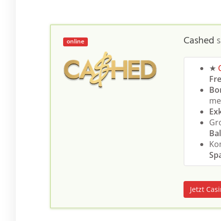
Cashed
s
online
★
Fre
Bo
me
Exk
Gro
Bal
Ko
Sp
Jetzt Ca