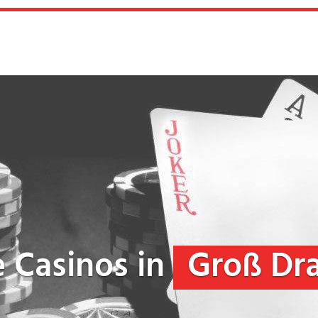
e Casinos in
Groß Dr