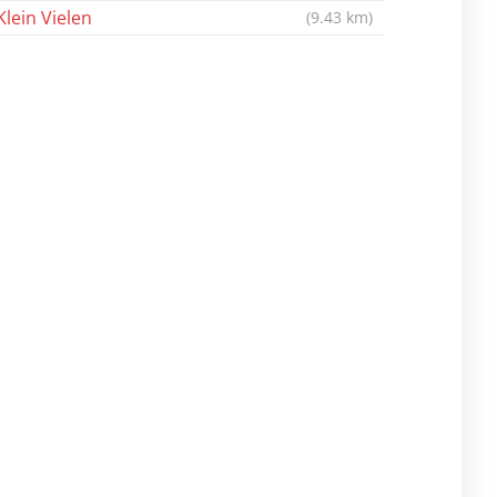
Klein Vielen
(9.43 km)