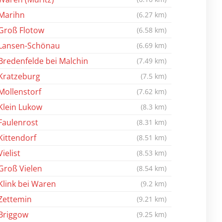
Marihn
(6.27 km)
Groß Flotow
(6.58 km)
Lansen-Schönau
(6.69 km)
Bredenfelde bei Malchin
(7.49 km)
Kratzeburg
(7.5 km)
Mollenstorf
(7.62 km)
Klein Lukow
(8.3 km)
Faulenrost
(8.31 km)
Kittendorf
(8.51 km)
Vielist
(8.53 km)
Groß Vielen
(8.54 km)
Klink bei Waren
(9.2 km)
Zettemin
(9.21 km)
Briggow
(9.25 km)