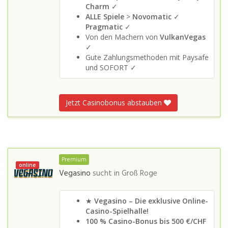
Charm
✓
ALLE Spiele
>
Novomatic
✓
Pragmatic
✓
Von den Machern von
VulkanVegas
✓
Gute Zahlungsmethoden mit Paysafe
und SOFORT ✓
Jetzt Casinobonus abstauben
Premium
online
Vegasino
sucht in
Groß Roge
★
Vegasino – Die exklusive Online-
Casino-Spielhalle!
100 % Casino-Bonus bis 500 €/CHF