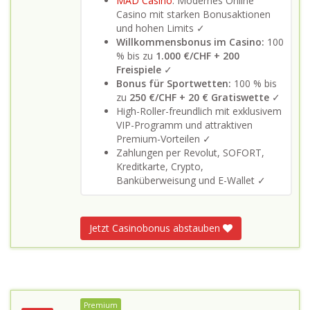
MAD Casino
: Modernes Online
Casino mit starken Bonusaktionen
und hohen Limits ✓
Willkommensbonus im Casino:
100
% bis zu
1.000 €/CHF + 200
Freispiele
✓
Bonus für Sportwetten:
100 % bis
zu
250 €/CHF + 20 € Gratiswette
✓
High-Roller-freundlich mit exklusivem
VIP-Programm und attraktiven
Premium-Vorteilen ✓
Zahlungen per Revolut, SOFORT,
Kreditkarte, Crypto,
Banküberweisung und E-Wallet ✓
Jetzt Casinobonus abstauben
Premium