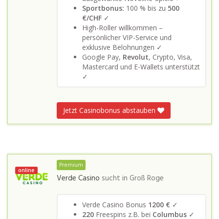
Sportbonus:
100 % bis zu
500
€/CHF
✓
High-Roller willkommen –
persönlicher VIP-Service und
exklusive Belohnungen ✓
Google Pay,
Revolut
, Crypto, Visa,
Mastercard und E-Wallets unterstützt
✓
Jetzt Casinobonus abstauben
Premium
online
Verde Casino
sucht in
Groß Roge
Verde Casino Bonus
1200 €
✓
220
Freespins z.B. bei
Columbus
✓