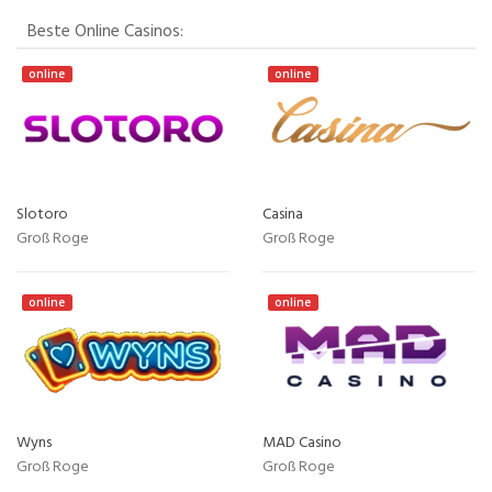
Beste Online Casinos:
online
online
Slotoro
Casina
Groß Roge
Groß Roge
online
online
Wyns
MAD Casino
Groß Roge
Groß Roge