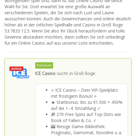
aufregenden Spiel sind, dann ist das Online Casino die beste
Wahl für Sie. Dort erwartet Sie eine große Auswahl an
verschiedenen Spielen, die Sie sich nach Lust und Laune
aussuchen können. Auch die Gewinnchancen sind online deutlich
höher als in der örtlichen Spielhalle und Casino in Groß Roge
53.7833 12.5. Wenn Sie also Ihr Glück herausfordern und tolle
Gewinne abstauben möchten, dann sollten Sie sich unbedingt
für ein Online Casino auf aus unserer Liste entscheiden.
Premium
online
ICE Casino
sucht in
Groß Roge
⭐ ICE Casino – Dein VIP‑Spielplatz
mit frostigem Bonus! ⭐
🔥 Startbonus: Bis zu €1.500 + 450%
auf die 1.‑4. Einzahlung ✓
🎁 270 Free Spins auf Top‑Slots wie
Book of Fallen & Co. ✓
🎰 Riesige Game‑Bibliothek:
Pragmatic, Gamomat, Novoline u. a.