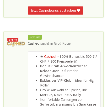
Jetzt Casinobonus abstauben
Premium
online
Cashed
sucht in
Groß Roge
★
Cashed
>
100% Bonus
bis
500 € /
CHF
+
200 Freispiele
🤑
Bonus Crab & wöchentlicher
Reload-Bonus
für mehr
Gewinnchancen
Exklusiver VIP-Club
– ideal für High
Roller
Große Auswahl an Spielen, inkl.
Merkur
,
Novoline
&
Bally
Komfortable Zahlungen von
Sofortüberweisung bis Sparkasse