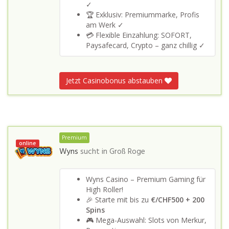
✓
🏆 Exklusiv: Premiummarke, Profis
am Werk ✓
💳 Flexible Einzahlung: SOFORT,
Paysafecard, Crypto – ganz chillig ✓
Jetzt Casinobonus abstauben
Premium
online
Wyns
sucht in
Groß Roge
Wyns Casino – Premium Gaming für
High Roller!
🎉 Starte mit bis zu
€/CHF500 + 200
Spins
🎮 Mega-Auswahl: Slots von Merkur,