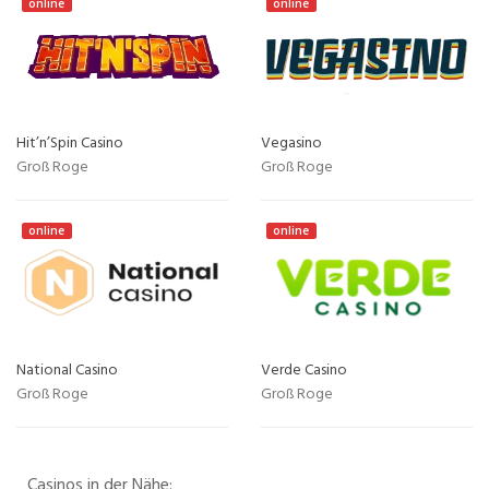
online
online
Hit’n’Spin Casino
Vegasino
Groß Roge
Groß Roge
online
online
National Casino
Verde Casino
Groß Roge
Groß Roge
Casinos in der Nähe: