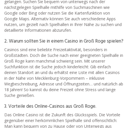
gelangen. Suchen Sie bequem von unterwegs nach der
nächstgelegen Spielhalle mithilfe von Suchmaschinen wie
Google oder Bing oder nutzen Sie die Kartenfunktion von
Google Maps. Alternativ können Sie auch verschiedene Apps
nutzen, um gezielt nach Spielhallen in Ihrer Nähe zu suchen und
detaillierte Informationen abzurufen.
2. Warum sollten Sie in einem Casino in Groß Roge spielen?
Casinos sind eine beliebte Freizeitaktivität, besonders in
Großstädten. Doch die Suche nach einer geeigneten Spielhalle in
Groß Roge kann manchmal schwierig sein. Mit unserer
Suchfunktion ist die Suche jedoch kinderleicht: Gib einfach
deinen Standort an und du erhältst eine Liste mit allen Casinos
in der Nähe von Mecklenburg-Vorpommern – inklusive
Wegbeschreibung, Adresse und Öffnungzeiten… und natürlich ab
18 Jahren! So kannst du deine Freizeit ohne Stress und lange
Suche genießen.
3. Vorteile des Online-Casinos aus Groß Roge.
Das Online Casino ist die Zukunft des Glücksspiels. Die Vorteile
gegenüber einer herkömmlichen Spielhalle sind offensichtlich:
Man kann bequem von zu Hause oder von Unterwegs aus