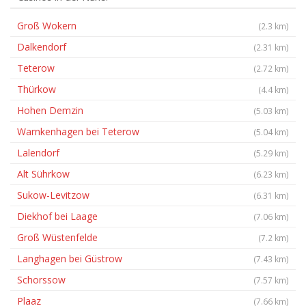
Groß Wokern
(2.3 km)
Dalkendorf
(2.31 km)
Teterow
(2.72 km)
Thürkow
(4.4 km)
Hohen Demzin
(5.03 km)
Warnkenhagen bei Teterow
(5.04 km)
Lalendorf
(5.29 km)
Alt Sührkow
(6.23 km)
Sukow-Levitzow
(6.31 km)
Diekhof bei Laage
(7.06 km)
Groß Wüstenfelde
(7.2 km)
Langhagen bei Güstrow
(7.43 km)
Schorssow
(7.57 km)
Plaaz
(7.66 km)