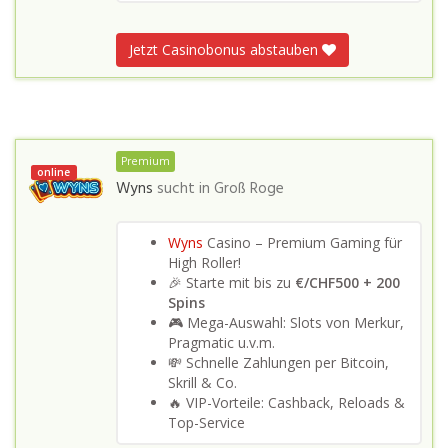
Jetzt Casinobonus abstauben
Premium
online
Wyns
sucht in
Groß Roge
Wyns
Casino – Premium Gaming für
High Roller!
🎉 Starte mit bis zu
€/CHF500 + 200
Spins
🎮 Mega-Auswahl: Slots von Merkur,
Pragmatic u.v.m.
💸 Schnelle Zahlungen per Bitcoin,
Skrill & Co.
🔥 VIP-Vorteile: Cashback, Reloads &
Top-Service