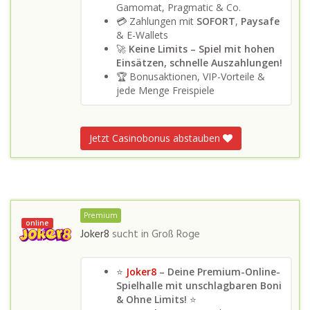
Gamomat, Pragmatic & Co.
💳 Zahlungen mit
SOFORT
,
Paysafe
& E-Wallets
🚀
Keine Limits – Spiel mit hohen
Einsätzen, schnelle Auszahlungen!
🏆 Bonusaktionen, VIP-Vorteile &
jede Menge Freispiele
Jetzt Casinobonus abstauben
Premium
online
Joker8
sucht in
Groß Roge
⭐
Joker8
– Deine Premium-Online-
Spielhalle mit unschlagbaren Boni
& Ohne Limits!
⭐