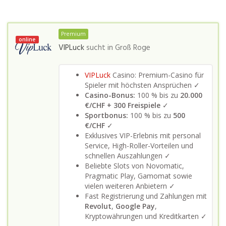
Premium
online
VIPLuck
sucht in
Groß Roge
VIPLuck
Casino: Premium-Casino für
Spieler mit höchsten Ansprüchen ✓
Casino-Bonus:
100 % bis zu
20.000
€/CHF + 300 Freispiele
✓
Sportbonus:
100 % bis zu
500
€/CHF
✓
Exklusives VIP-Erlebnis mit personal
Service, High-Roller-Vorteilen und
schnellen Auszahlungen ✓
Beliebte Slots von Novomatic,
Pragmatic Play, Gamomat sowie
vielen weiteren Anbietern ✓
Fast Registrierung und Zahlungen mit
Revolut
,
Google Pay
,
Kryptowährungen und Kreditkarten ✓