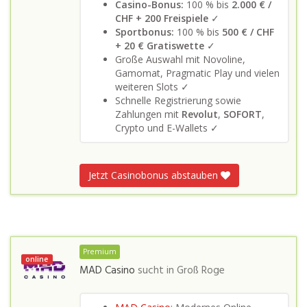
Casino-Bonus:
100 % bis
2.000 € /
CHF + 200 Freispiele
✓
Sportbonus:
100 % bis
500 € / CHF
+ 20 € Gratiswette
✓
Große Auswahl mit Novoline,
Gamomat, Pragmatic Play und vielen
weiteren Slots ✓
Schnelle Registrierung sowie
Zahlungen mit
Revolut
,
SOFORT
,
Crypto und E-Wallets ✓
Jetzt Casinobonus abstauben
Premium
online
MAD Casino
sucht in
Groß Roge