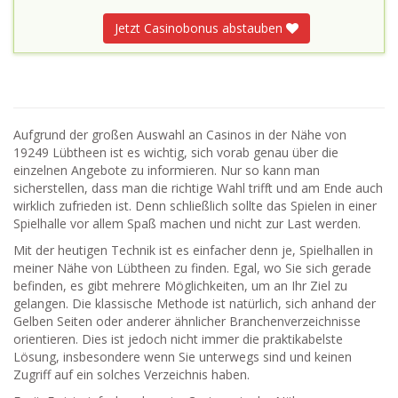
Jetzt Casinobonus abstauben
Aufgrund der großen Auswahl an Casinos in der Nähe von
19249 Lübtheen ist es wichtig, sich vorab genau über die
einzelnen Angebote zu informieren. Nur so kann man
sicherstellen, dass man die richtige Wahl trifft und am Ende auch
wirklich zufrieden ist. Denn schließlich sollte das Spielen in einer
Spielhalle vor allem Spaß machen und nicht zur Last werden.
Mit der heutigen Technik ist es einfacher denn je, Spielhallen in
meiner Nähe von Lübtheen zu finden. Egal, wo Sie sich gerade
befinden, es gibt mehrere Möglichkeiten, um an Ihr Ziel zu
gelangen. Die klassische Methode ist natürlich, sich anhand der
Gelben Seiten oder anderer ähnlicher Branchenverzeichnisse
orientieren. Dies ist jedoch nicht immer die praktikabelste
Lösung, insbesondere wenn Sie unterwegs sind und keinen
Zugriff auf ein solches Verzeichnis haben.