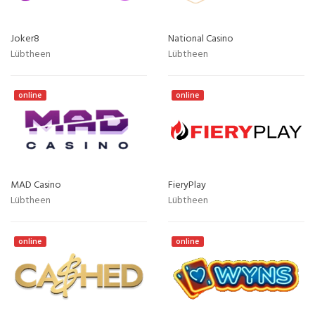
Joker8
National Casino
Lübtheen
Lübtheen
online
online
MAD Casino
FieryPlay
Lübtheen
Lübtheen
online
online