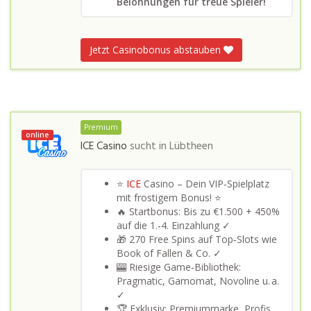
Belohnungen für treue Spieler!
Jetzt Casinobonus abstauben
Premium
online
ICE Casino
sucht in
Lübtheen
⭐
ICE
Casino – Dein VIP‑Spielplatz
mit frostigem Bonus! ⭐
🔥 Startbonus: Bis zu €1.500 + 450%
auf die 1.‑4. Einzahlung ✓
🎁 270 Free Spins auf Top‑Slots wie
Book of Fallen & Co. ✓
🎰 Riesige Game‑Bibliothek:
Pragmatic, Gamomat, Novoline u. a.
✓
🏆 Exklusiv: Premiummarke, Profis