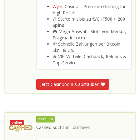
Wyns
Casino – Premium Gaming für
High Roller!
🎉 Starte mit bis zu
€/CHF500 + 200
Spins
🎮 Mega-Auswahl: Slots von Merkur,
Pragmatic u.v.m.
💸 Schnelle Zahlungen per Bitcoin,
Skrill & Co.
🔥 VIP-Vorteile: Cashback, Reloads &
Top-Service
Jetzt Casinobonus abstauben
Premium
online
Cashed
sucht in
Lübtheen