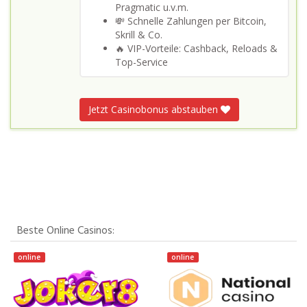
Pragmatic u.v.m.
💸 Schnelle Zahlungen per Bitcoin,
Skrill & Co.
🔥 VIP-Vorteile: Cashback, Reloads &
Top-Service
Jetzt Casinobonus abstauben
Beste Online Casinos:
online
online