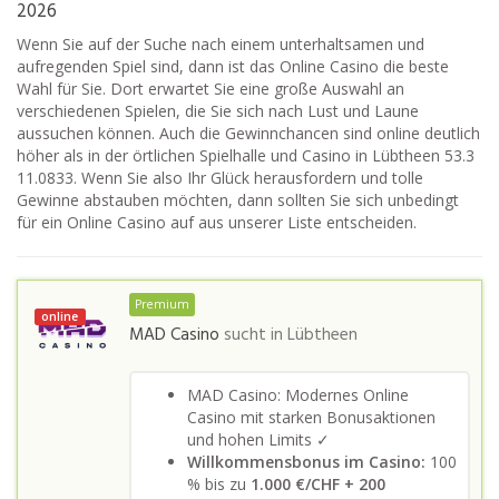
2026
Wenn Sie auf der Suche nach einem unterhaltsamen und
aufregenden Spiel sind, dann ist das Online Casino die beste
Wahl für Sie. Dort erwartet Sie eine große Auswahl an
verschiedenen Spielen, die Sie sich nach Lust und Laune
aussuchen können. Auch die Gewinnchancen sind online deutlich
höher als in der örtlichen Spielhalle und Casino in Lübtheen 53.3
11.0833. Wenn Sie also Ihr Glück herausfordern und tolle
Gewinne abstauben möchten, dann sollten Sie sich unbedingt
für ein Online Casino auf aus unserer Liste entscheiden.
Premium
online
MAD Casino
sucht in
Lübtheen
MAD Casino: Modernes Online
Casino mit starken Bonusaktionen
und hohen Limits ✓
Willkommensbonus im Casino:
100
% bis zu
1.000 €/CHF + 200