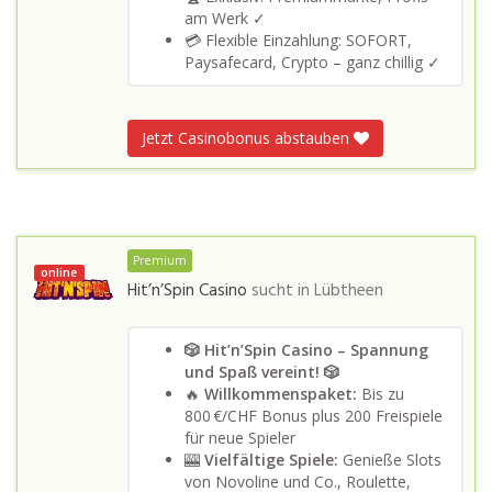
am Werk ✓
💳 Flexible Einzahlung: SOFORT,
Paysafecard, Crypto – ganz chillig ✓
Jetzt Casinobonus abstauben
Premium
online
Hit’n’Spin Casino
sucht in
Lübtheen
🎲 Hit’n’Spin Casino – Spannung
und Spaß vereint! 🎲
🔥
Willkommenspaket:
Bis zu
800 €/CHF Bonus plus 200 Freispiele
für neue Spieler
🎰
Vielfältige Spiele:
Genieße Slots
von Novoline und Co., Roulette,