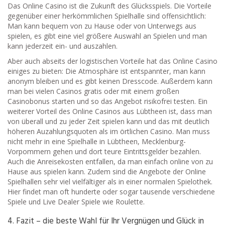
Das Online Casino ist die Zukunft des Glücksspiels. Die Vorteile
gegenüber einer herkömmlichen Spielhalle sind offensichtlich:
Man kann bequem von zu Hause oder von Unterwegs aus
spielen, es gibt eine viel größere Auswahl an Spielen und man
kann jederzeit ein- und auszahlen.
Aber auch abseits der logistischen Vorteile hat das Online Casino
einiges zu bieten: Die Atmosphäre ist entspannter, man kann
anonym bleiben und es gibt keinen Dresscode. Außerdem kann
man bei vielen Casinos gratis oder mit einem großen
Casinobonus starten und so das Angebot risikofrei testen. Ein
weiterer Vorteil des Online Casinos aus Lübtheen ist, dass man
von überall und zu jeder Zeit spielen kann und das mit deutlich
höheren Auzahlungsquoten als im örtlichen Casino. Man muss
nicht mehr in eine Spielhalle in Lübtheen, Mecklenburg-
Vorpommern gehen und dort teure Eintrittsgelder bezahlen.
Auch die Anreisekosten entfallen, da man einfach online von zu
Hause aus spielen kann. Zudem sind die Angebote der Online
Spielhallen sehr viel vielfältiger als in einer normalen Spielothek.
Hier findet man oft hunderte oder sogar tausende verschiedene
Spiele und Live Dealer Spiele wie Roulette.
4. Fazit – die beste Wahl für Ihr Vergnügen und Glück in