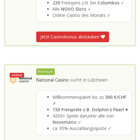
220
Freespins z.B. bei
Columbus
✓
Alle
NOVO Slots
✓
Online Casino des Monats ✓
Jetzt Casinobonus abstauben
Premium
online
National Casino
sucht in
Lübtheen
Willkommenspaket bis zu
300 €/CHF
✓
150 Freispiele z.B. Dolphin’s Pearl ♥
4200+ Spiele darunter alle von
Novomatic
✓
ca. 95% Auszahlungsquote ✓