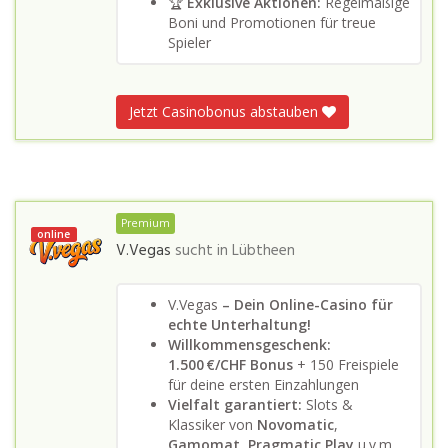
🏆
Exklusive Aktionen:
Regelmäßige
Boni und Promotionen für treue
Spieler
Jetzt Casinobonus abstauben
Premium
online
V.Vegas
sucht in
Lübtheen
V.Vegas
– Dein Online-Casino für
echte Unterhaltung!
Willkommensgeschenk:
1.500 €/CHF Bonus
+ 150 Freispiele
für deine ersten Einzahlungen
Vielfalt garantiert:
Slots &
Klassiker von
Novomatic
,
Gamomat
,
Pragmatic Play
u.v.m.