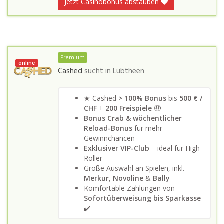
Jetzt Casinobonus abstauben
Premium
online
Cashed
sucht in
Lübtheen
★ Cashed
>
100% Bonus
bis
500 € /
CHF
+
200 Freispiele
🤑
Bonus Crab & wöchentlicher
Reload-Bonus
für mehr
Gewinnchancen
Exklusiver VIP-Club
– ideal für High
Roller
Große Auswahl an Spielen, inkl.
Merkur
,
Novoline
&
Bally
Komfortable Zahlungen von
Sofortüberweisung bis Sparkasse
✔️