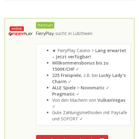
Premium
online
FieryPlay
sucht in
Lübtheen
★ FieryPlay Casino >
Lang erwartet
– Jetzt verfügbar!
Willkommensbonus bis zu
1500€/CHF
✓
225 Freispiele
, z.B. bei
Lucky Lady’s
Charm
✓
ALLE Spiele
>
Novomatic
✓
Pragmatic
✓
Von den Machern von
VulkanVegas
✓
Gute Zahlungsmethoden mit Paysafe
und SOFORT ✓