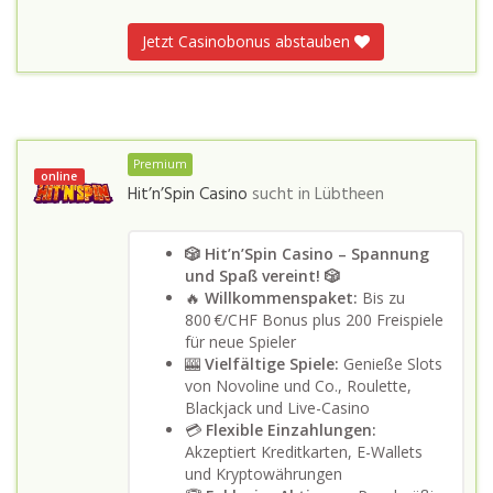
Jetzt Casinobonus abstauben
Premium
online
Hit’n’Spin Casino
sucht in
Lübtheen
🎲 Hit’n’Spin Casino – Spannung
und Spaß vereint! 🎲
🔥
Willkommenspaket:
Bis zu
800 €/CHF Bonus plus 200 Freispiele
für neue Spieler
🎰
Vielfältige Spiele:
Genieße Slots
von Novoline und Co., Roulette,
Blackjack und Live-Casino
💳
Flexible Einzahlungen:
Akzeptiert Kreditkarten, E-Wallets
und Kryptowährungen