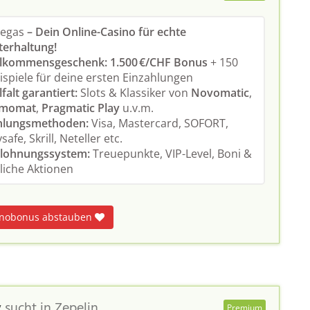
Vegas
– Dein Online-Casino für echte
terhaltung!
llkommensgeschenk:
1.500 €/CHF Bonus
+ 150
ispiele für deine ersten Einzahlungen
lfalt garantiert:
Slots & Klassiker von
Novomatic
,
momat
,
Pragmatic Play
u.v.m.
hlungsmethoden:
Visa, Mastercard, SOFORT,
safe, Skrill, Neteller etc.
lohnungssystem:
Treuepunkte, VIP-Level, Boni &
liche Aktionen
sinobonus abstauben
y
sucht in
Zepelin
Premium