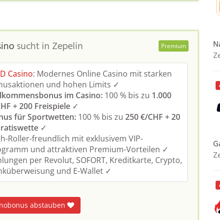
N
ino
sucht in
Zepelin
Premium
Z
D Casino
: Modernes Online Casino mit starken
nusaktionen und hohen Limits ✓
llkommensbonus im Casino:
100 % bis zu
1.000
HF + 200 Freispiele
✓
nus für Sportwetten:
100 % bis zu
250 €/CHF + 20
ratiswette
✓
h-Roller-freundlich mit exklusivem VIP-
G
ogramm und attraktiven Premium-Vorteilen ✓
Z
lungen per Revolut, SOFORT, Kreditkarte, Crypto,
nküberweisung und E-Wallet ✓
sinobonus abstauben