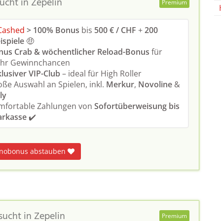
ucht in
Zepelin
Premium
Cashed
>
100% Bonus
bis
500 € / CHF
+
200
ispiele
🤑
nus Crab & wöchentlicher Reload-Bonus
für
hr Gewinnchancen
lusiver VIP-Club
– ideal für High Roller
ße Auswahl an Spielen, inkl.
Merkur
,
Novoline
&
ly
mfortable Zahlungen von
Sofortüberweisung bis
arkasse
✔️
sinobonus abstauben
sucht in
Zepelin
Premium