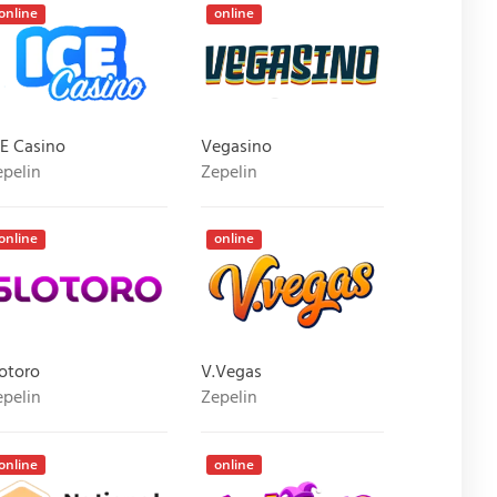
online
online
CE Casino
Vegasino
epelin
Zepelin
online
online
lotoro
V.Vegas
epelin
Zepelin
online
online