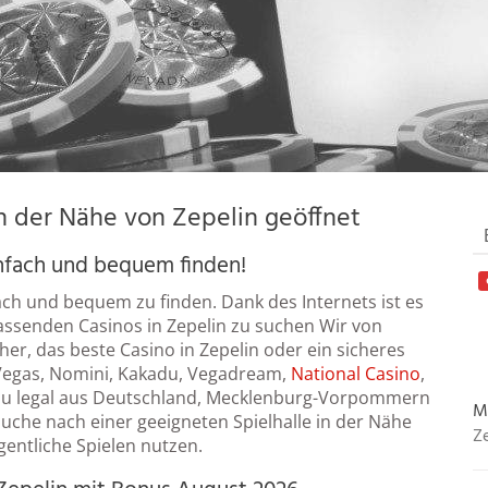
in der Nähe von Zepelin geöffnet
infach und bequem finden!
ach und bequem zu finden. Dank des Internets ist es
assenden Casinos in Zepelin zu suchen Wir von
r, das beste Casino in Zepelin oder ein sicheres
nVegas, Nomini, Kakadu, Vegadream,
National Casino
,
du legal aus Deutschland, Mecklenburg-Vorpommern
M
Suche nach einer geeigneten Spielhalle in der Nähe
Z
gentliche Spielen nutzen.