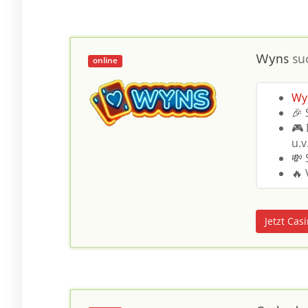
Wyns
su
online
Wy
🎉 
🎮 
u.v
💸 
🔥 
Jetzt Ca