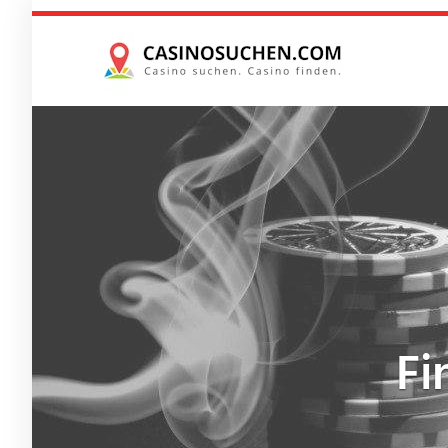
Skip
to
main
content
Fi