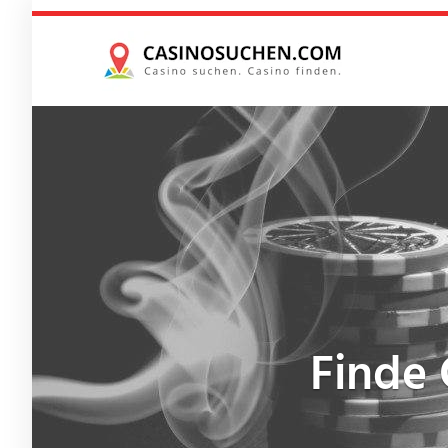
Skip
to
main
content
Finde 