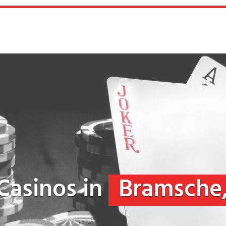
Casinos in
Bramsche,