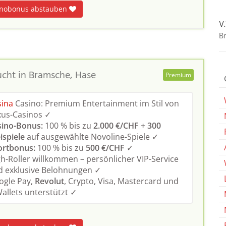
sinobonus abstauben
V
B
ucht in
Bramsche, Hase
Premium
sina
Casino: Premium Entertainment im Stil von
xus-Casinos ✓
sino-Bonus:
100 % bis zu
2.000 €/CHF + 300
ispiele
auf ausgewählte Novoline-Spiele ✓
ortbonus:
100 % bis zu
500 €/CHF
✓
h-Roller willkommen – persönlicher VIP-Service
d exklusive Belohnungen ✓
ogle Pay,
Revolut
, Crypto, Visa, Mastercard und
allets unterstützt ✓