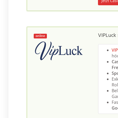
Jetzt Ca
VIPLuck
online
VI
hö
Ca
Fre
Sp
Exk
Rol
Bel
Ga
Fas
Go