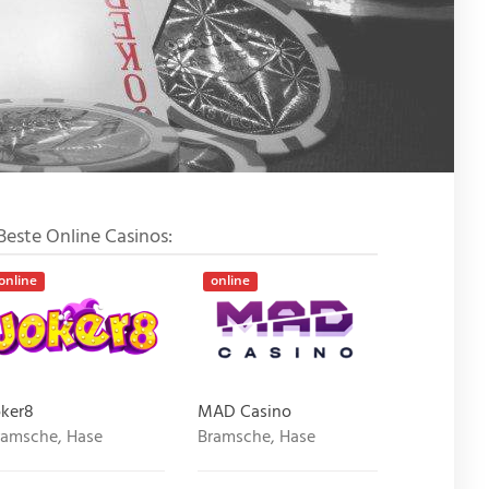
Beste Online Casinos:
online
online
oker8
MAD Casino
ramsche, Hase
Bramsche, Hase