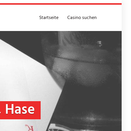
Startseite
Casino suchen
 Hase