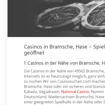
Casinos in Bramsche, Hase – Spie
geöffnet
1. Casinos in der Nähe von Bramsche, 
Die Casinos in der Nähe von 49565 Bramsche,
Internets ist es heutzutage möglich, ganz ei
zu suchen Wir von Casinosuchen.com machen e
Bramsche, Hase oder ein sicheres und lizenzi
Kakadu, Vegadream,
National Casino
, Nomini
Deutschland, Niedersachsen Bramsche, Hase 
einer geeigneten Spielhalle in der Nähe oder S