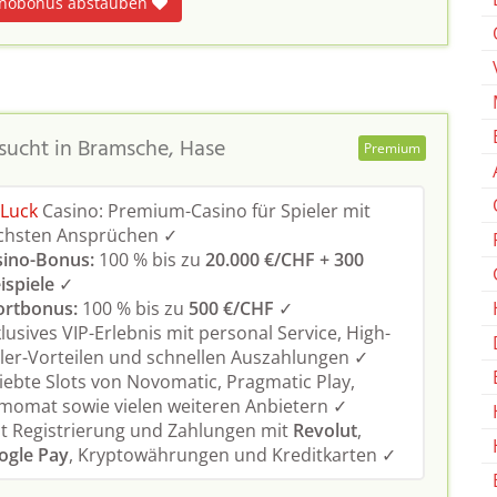
sinobonus abstauben
sucht in
Bramsche, Hase
Premium
PLuck
Casino: Premium-Casino für Spieler mit
chsten Ansprüchen ✓
sino-Bonus:
100 % bis zu
20.000 €/CHF + 300
ispiele
✓
ortbonus:
100 % bis zu
500 €/CHF
✓
lusives VIP-Erlebnis mit personal Service, High-
ler-Vorteilen und schnellen Auszahlungen ✓
iebte Slots von Novomatic, Pragmatic Play,
momat sowie vielen weiteren Anbietern ✓
t Registrierung und Zahlungen mit
Revolut
,
ogle Pay
, Kryptowährungen und Kreditkarten ✓