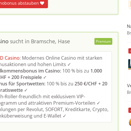
sinobonus abstauben
N
B
ino
sucht in
Bramsche, Hase
Premium
D Casino
: Modernes Online Casino mit starken
nusaktionen und hohen Limits ✓
llkommensbonus im Casino:
100 % bis zu
1.000
HF + 200 Freispiele
✓
nus für Sportwetten:
100 % bis zu
250 €/CHF + 20
V
ratiswette
✓
B
h-Roller-freundlich mit exklusivem VIP-
ogramm und attraktiven Premium-Vorteilen ✓
lungen per Revolut, SOFORT, Kreditkarte, Crypto,
nküberweisung und E-Wallet ✓