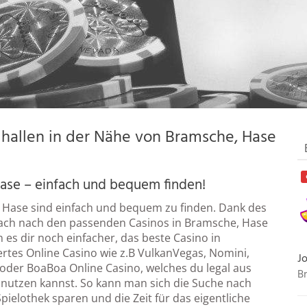
lhallen in der Nähe von Bramsche, Hase
Hase – einfach und bequem finden!
 Hase sind einfach und bequem zu finden. Dank des
nfach nach den passenden Casinos in Bramsche, Hase
s dir noch einfacher, das beste Casino in
ertes Online Casino wie z.B VulkanVegas, Nomini,
J
 oder BoaBoa Online Casino, welches du legal aus
B
nutzen kannst. So kann man sich die Suche nach
pielothek sparen und die Zeit für das eigentliche