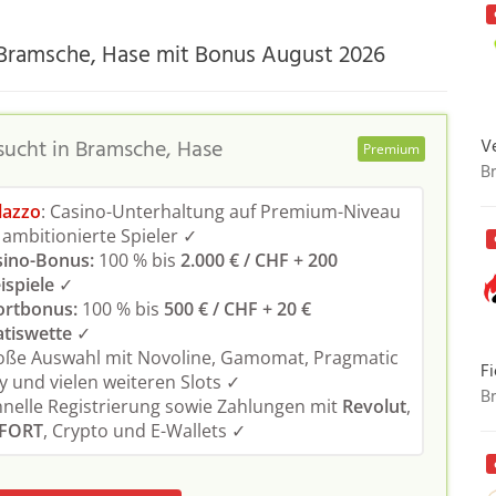
, Bramsche, Hase mit Bonus August 2026
sucht in
Bramsche, Hase
V
Premium
B
lazzo
: Casino-Unterhaltung auf Premium-Niveau
 ambitionierte Spieler ✓
sino-Bonus:
100 % bis
2.000 € / CHF + 200
ispiele
✓
ortbonus:
100 % bis
500 € / CHF + 20 €
atiswette
✓
oße Auswahl mit Novoline, Gamomat, Pragmatic
Fi
y und vielen weiteren Slots ✓
B
nelle Registrierung sowie Zahlungen mit
Revolut
,
FORT
, Crypto und E-Wallets ✓