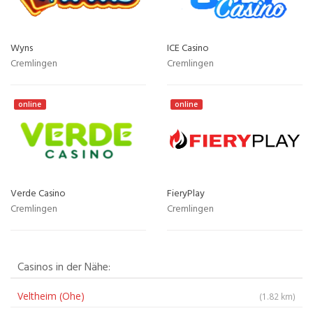
Wyns
ICE Casino
Cremlingen
Cremlingen
online
online
Verde Casino
FieryPlay
Cremlingen
Cremlingen
Casinos in der Nähe:
Veltheim (Ohe)
(1.82 km)