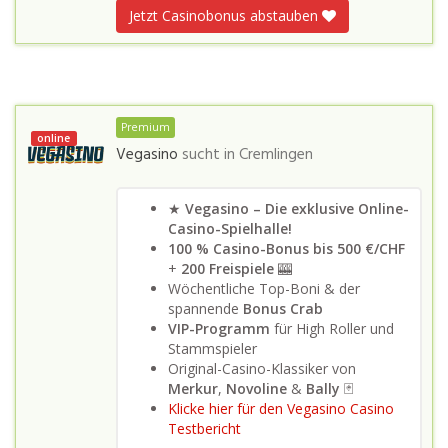
Jetzt Casinobonus abstauben
Premium
online
Vegasino
sucht in
Cremlingen
★
Vegasino – Die exklusive Online-
Casino-Spielhalle!
100 % Casino-Bonus bis 500 €/CHF
+
200 Freispiele
🎰
Wöchentliche Top-Boni & der
spannende
Bonus Crab
VIP-Programm
für High Roller und
Stammspieler
Original-Casino-Klassiker von
Merkur
,
Novoline
&
Bally
🃏
Klicke hier für den Vegasino Casino
Testbericht