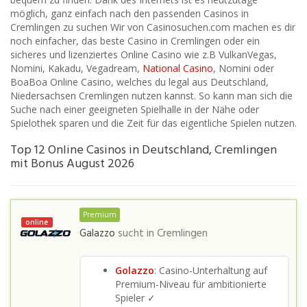
möglich, ganz einfach nach den passenden Casinos in
Cremlingen zu suchen Wir von Casinosuchen.com machen es dir
noch einfacher, das beste Casino in Cremlingen oder ein
sicheres und lizenziertes Online Casino wie z.B VulkanVegas,
Nomini, Kakadu, Vegadream,
National Casino
, Nomini oder
BoaBoa Online Casino, welches du legal aus Deutschland,
Niedersachsen Cremlingen nutzen kannst. So kann man sich die
Suche nach einer geeigneten Spielhalle in der Nähe oder
Spielothek sparen und die Zeit für das eigentliche Spielen nutzen.
Top 12 Online Casinos in Deutschland, Cremlingen
mit Bonus August 2026
Premium
online
Galazzo
sucht in
Cremlingen
Golazzo
: Casino-Unterhaltung auf
Premium-Niveau für ambitionierte
Spieler ✓