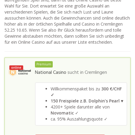
Wahl für Sie. Dort erwartet Sie eine große Auswahl an
verschiedenen Spielen, die Sie sich nach Lust und Laune
aussuchen können. Auch die Gewinnchancen sind online deutlich
höher als in der örtlichen Spielhalle und Casino in Cremlingen
52.25 10.65. Wenn Sie also Ihr Glück herausfordern und tolle
Gewinne abstauben möchten, dann sollten Sie sich unbedingt
für ein Online Casino auf aus unserer Liste entscheiden.
Premium
online
National Casino
sucht in
Cremlingen
Willkommenspaket bis zu
300 €/CHF
✓
150 Freispiele z.B. Dolphin’s Pearl ♥
4200+ Spiele darunter alle von
Novomatic
✓
ca. 95% Auszahlungsquote ✓