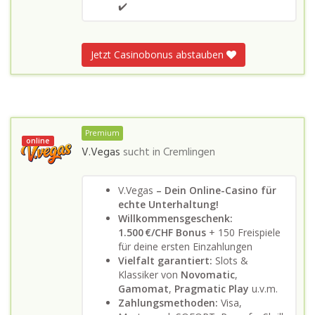
✔️
Jetzt Casinobonus abstauben
Premium
online
V.Vegas
sucht in
Cremlingen
V.Vegas
– Dein Online-Casino für
echte Unterhaltung!
Willkommensgeschenk:
1.500 €/CHF Bonus
+ 150 Freispiele
für deine ersten Einzahlungen
Vielfalt garantiert:
Slots &
Klassiker von
Novomatic
,
Gamomat
,
Pragmatic Play
u.v.m.
Zahlungsmethoden:
Visa,