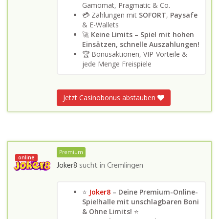
Gamomat, Pragmatic & Co.
💳 Zahlungen mit
SOFORT
,
Paysafe
& E-Wallets
🚀
Keine Limits – Spiel mit hohen
Einsätzen, schnelle Auszahlungen!
🏆 Bonusaktionen, VIP-Vorteile &
jede Menge Freispiele
Jetzt Casinobonus abstauben
Premium
online
Joker8
sucht in
Cremlingen
⭐
Joker8
– Deine Premium-Online-
Spielhalle mit unschlagbaren Boni
& Ohne Limits!
⭐