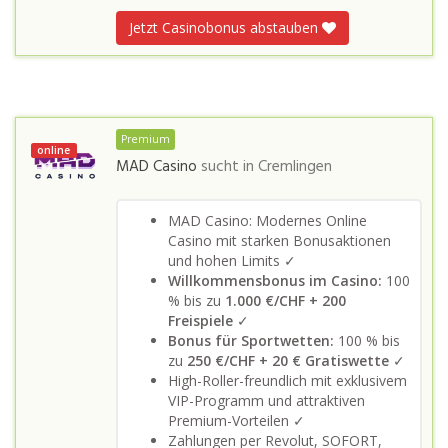
Jetzt Casinobonus abstauben
Premium
online
MAD Casino
sucht in
Cremlingen
MAD Casino: Modernes Online
Casino mit starken Bonusaktionen
und hohen Limits ✓
Willkommensbonus im Casino:
100
% bis zu
1.000 €/CHF + 200
Freispiele
✓
Bonus für Sportwetten:
100 % bis
zu
250 €/CHF + 20 € Gratiswette
✓
High-Roller-freundlich mit exklusivem
VIP-Programm und attraktiven
Premium-Vorteilen ✓
Zahlungen per Revolut, SOFORT,