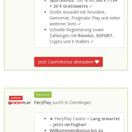
Sportbonus:
100 % bis
500 € / CHF
+ 20 € Gratiswette
✓
Große Auswahl mit Novoline,
Gamomat, Pragmatic Play und vielen
weiteren Slots ✓
Schnelle Registrierung sowie
Zahlungen mit
Revolut
,
SOFORT
,
Crypto und E-Wallets ✓
Jetzt Casinobonus abstauben
Premium
online
FieryPlay
sucht in
Cremlingen
★ FieryPlay Casino >
Lang erwartet
– Jetzt verfügbar!
Willkommensbonus bis zu