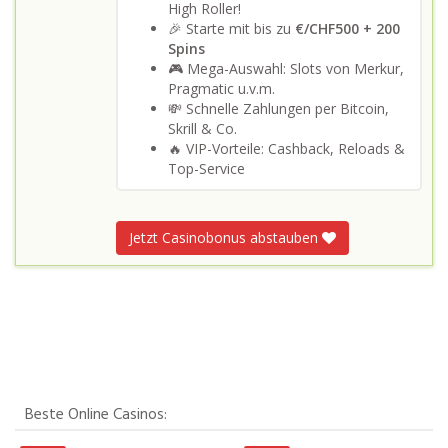
High Roller!
🎉 Starte mit bis zu
€/CHF500 + 200
Spins
🎮 Mega-Auswahl: Slots von Merkur,
Pragmatic u.v.m.
💸 Schnelle Zahlungen per Bitcoin,
Skrill & Co.
🔥 VIP-Vorteile: Cashback, Reloads &
Top-Service
Jetzt Casinobonus abstauben
Beste Online Casinos: