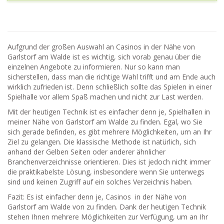
Aufgrund der großen Auswahl an Casinos in der Nähe von
Garlstorf am Walde ist es wichtig, sich vorab genau über die
einzelnen Angebote zu informieren. Nur so kann man
sicherstellen, dass man die richtige Wahl trifft und am Ende auch
wirklich zufrieden ist. Denn schließlich sollte das Spielen in einer
Spielhalle vor allem Spaß machen und nicht zur Last werden.
Mit der heutigen Technik ist es einfacher denn je, Spielhallen in
meiner Nähe von Garlstorf am Walde zu finden. Egal, wo Sie
sich gerade befinden, es gibt mehrere Möglichkeiten, um an Ihr
Ziel zu gelangen. Die klassische Methode ist natürlich, sich
anhand der Gelben Seiten oder anderer ähnlicher
Branchenverzeichnisse orientieren. Dies ist jedoch nicht immer
die praktikabelste Lösung, insbesondere wenn Sie unterwegs
sind und keinen Zugriff auf ein solches Verzeichnis haben.
Fazit: Es ist einfacher denn je, Casinos in der Nähe von
Garlstorf am Walde von zu finden. Dank der heutigen Technik
stehen Ihnen mehrere Möglichkeiten zur Verfügung, um an Ihr