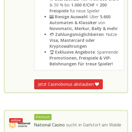
& 50 % bis
1.000 €/CHF
+
200
Freispiele
für neue Spieler
🎰
Riesige Auswahl
: Über
5.600
Automaten & Klassiker
von
Novomatic, Merkur, Bally & mehr
💳
Zahlungsmöglichkeiten
: Nutze
Visa, Mastercard oder
Kryptowährungen
🏆
Exklusive Angebote
: Spannende
Promotionen, Freispiele & VIP-
Belohnungen für treue Spieler!
Jetzt Casinobonus abstauben
Premium
online
National Casino
sucht in
Garlstorf am Walde