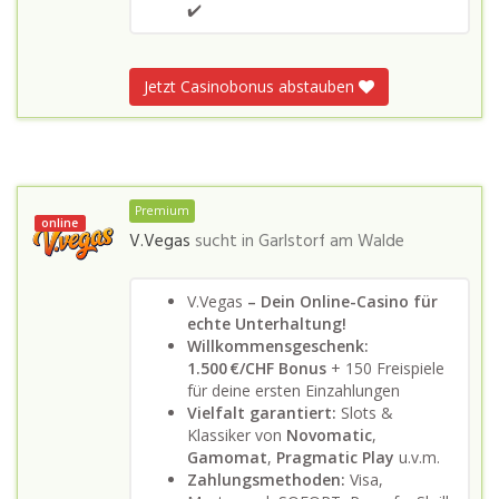
✔️
Jetzt Casinobonus abstauben
Premium
online
V.Vegas
sucht in
Garlstorf am Walde
V.Vegas
– Dein Online-Casino für
echte Unterhaltung!
Willkommensgeschenk:
1.500 €/CHF Bonus
+ 150 Freispiele
für deine ersten Einzahlungen
Vielfalt garantiert:
Slots &
Klassiker von
Novomatic
,
Gamomat
,
Pragmatic Play
u.v.m.
Zahlungsmethoden:
Visa,