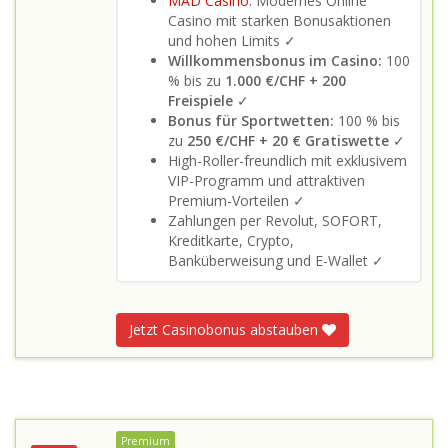
MAD Casino
: Modernes Online
Casino mit starken Bonusaktionen
und hohen Limits ✓
Willkommensbonus im Casino:
100
% bis zu
1.000 €/CHF + 200
Freispiele
✓
Bonus für Sportwetten:
100 % bis
zu
250 €/CHF + 20 € Gratiswette
✓
High-Roller-freundlich mit exklusivem
VIP-Programm und attraktiven
Premium-Vorteilen ✓
Zahlungen per Revolut, SOFORT,
Kreditkarte, Crypto,
Banküberweisung und E-Wallet ✓
Jetzt Casinobonus abstauben
Premium