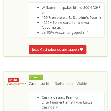
Willkommenspaket bis zu
300 €/CHF
✓
150 Freispiele z.B. Dolphin’s Pearl ♥
4200+ Spiele darunter alle von
Novomatic
✓
ca. 95% Auszahlungsquote ✓
Jetzt Casinobonus abstauben
Premium
online
Casina
sucht in
Garlstorf am Walde
Casina Casino: Premium
Entertainment im Stil von Luxus-
Casinos ✓