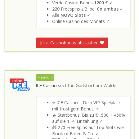
Verde Casino Bonus
1200 €
✓
220
Freespins z.B. bei
Columbus
✓
Alle
NOVO Slots
✓
Online Casino des Monats ✓
Jetzt Casinobonus abstauben
Premium
online
ICE Casino
sucht in
Garlstorf am Walde
⭐ ICE Casino – Dein VIP‑Spielplatz
mit frostigem Bonus! ⭐
🔥 Startbonus: Bis zu €1.500 + 450%
auf die 1.‑4. Einzahlung ✓
🎁 270 Free Spins auf Top‑Slots wie
Book of Fallen & Co. ✓