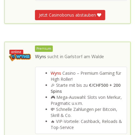
Jetzt Casinobonus abstauben
Premium
online
Wyns
sucht in
Garlstorf am Walde
Wyns
Casino – Premium Gaming für
High Roller!
🎉 Starte mit bis zu
€/CHF500 + 200
Spins
🎮 Mega-Auswahl: Slots von Merkur,
Pragmatic u.v.m.
💸 Schnelle Zahlungen per Bitcoin,
Skrill & Co.
🔥 VIP-Vorteile: Cashback, Reloads &
Top-Service