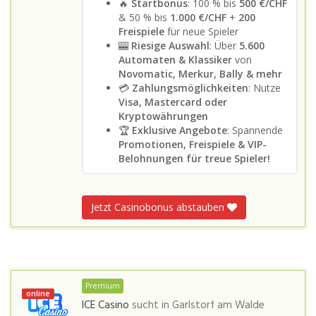
🔥
Startbonus
: 100 % bis
500 €/CHF
& 50 % bis
1.000 €/CHF
+
200
Freispiele
für neue Spieler
🎰
Riesige Auswahl
: Über
5.600
Automaten & Klassiker
von
Novomatic, Merkur, Bally & mehr
💳
Zahlungsmöglichkeiten
: Nutze
Visa, Mastercard oder
Kryptowährungen
🏆
Exklusive Angebote
: Spannende
Promotionen, Freispiele & VIP-
Belohnungen für treue Spieler!
Jetzt Casinobonus abstauben
Premium
online
ICE Casino
sucht in
Garlstorf am Walde