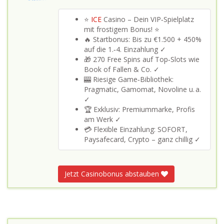
⭐
ICE
Casino – Dein VIP‑Spielplatz
mit frostigem Bonus! ⭐
🔥 Startbonus: Bis zu €1.500 + 450%
auf die 1.‑4. Einzahlung ✓
🎁 270 Free Spins auf Top‑Slots wie
Book of Fallen & Co. ✓
🎰 Riesige Game‑Bibliothek:
Pragmatic, Gamomat, Novoline u. a.
✓
🏆 Exklusiv: Premiummarke, Profis
am Werk ✓
💳 Flexible Einzahlung: SOFORT,
Paysafecard, Crypto – ganz chillig ✓
Jetzt Casinobonus abstauben