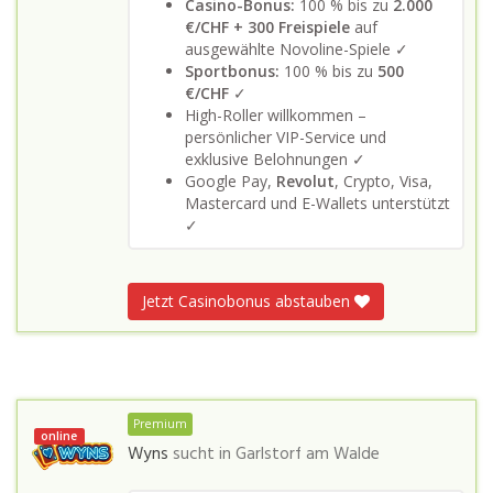
Casino-Bonus:
100 % bis zu
2.000
€/CHF + 300 Freispiele
auf
ausgewählte Novoline-Spiele ✓
Sportbonus:
100 % bis zu
500
€/CHF
✓
High-Roller willkommen –
persönlicher VIP-Service und
exklusive Belohnungen ✓
Google Pay,
Revolut
, Crypto, Visa,
Mastercard und E-Wallets unterstützt
✓
Jetzt Casinobonus abstauben
Premium
online
Wyns
sucht in
Garlstorf am Walde