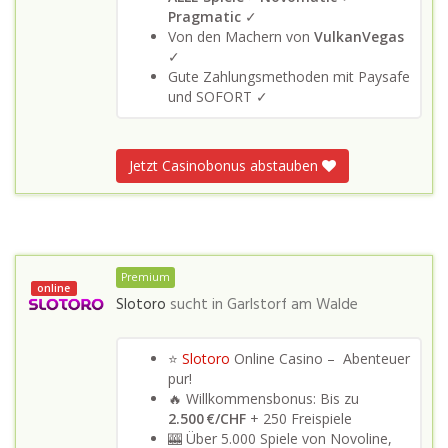
Pragmatic
✓
Von den Machern von
VulkanVegas
✓
Gute Zahlungsmethoden mit Paysafe
und SOFORT ✓
Jetzt Casinobonus abstauben
Premium
online
Slotoro
sucht in
Garlstorf am Walde
⭐
Slotoro
Online Casino – Abenteuer
pur!
🔥 Willkommensbonus: Bis zu
2.500 €/CHF
+ 250 Freispiele
🎰 Über 5.000 Spiele von Novoline,