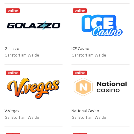
online
online
Galazzo
ICE Casino
Garlstorf am Walde
Garlstorf am Walde
online
online
V.Vegas
National Casino
Garlstorf am Walde
Garlstorf am Walde