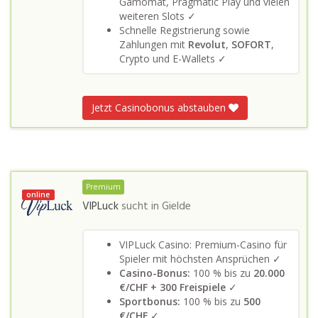
Gamomat, Pragmatic Play und vielen
weiteren Slots ✓
Schnelle Registrierung sowie
Zahlungen mit
Revolut
,
SOFORT
,
Crypto und E-Wallets ✓
Jetzt Casinobonus abstauben
Premium
online
VIPLuck
sucht in
Gielde
VIPLuck Casino: Premium-Casino für
Spieler mit höchsten Ansprüchen ✓
Casino-Bonus:
100 % bis zu
20.000
€/CHF + 300 Freispiele
✓
Sportbonus:
100 % bis zu
500
€/CHF
✓