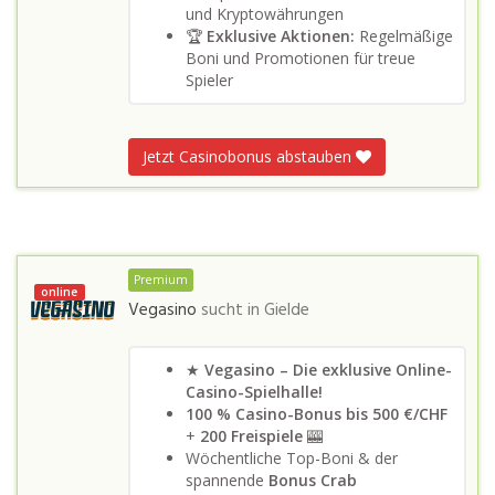
und Kryptowährungen
🏆
Exklusive Aktionen:
Regelmäßige
Boni und Promotionen für treue
Spieler
Jetzt Casinobonus abstauben
Premium
online
Vegasino
sucht in
Gielde
★
Vegasino – Die exklusive Online-
Casino-Spielhalle!
100 % Casino-Bonus bis 500 €/CHF
+
200 Freispiele
🎰
Wöchentliche Top-Boni & der
spannende
Bonus Crab