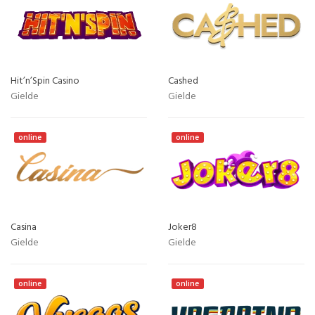
Hit’n’Spin Casino
Cashed
Gielde
Gielde
online
online
Casina
Joker8
Gielde
Gielde
online
online