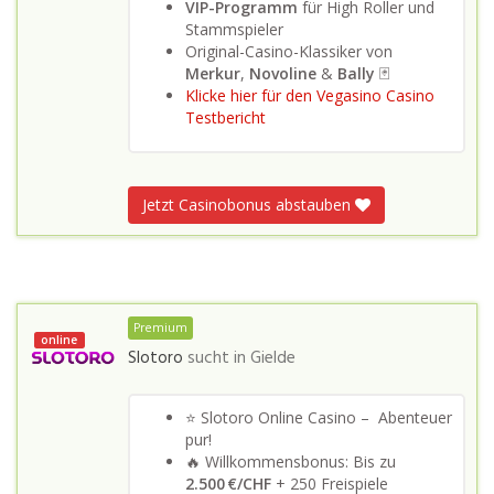
VIP-Programm
für High Roller und
Stammspieler
Original-Casino-Klassiker von
Merkur
,
Novoline
&
Bally
🃏
Klicke hier für den Vegasino Casino
Testbericht
Jetzt Casinobonus abstauben
Premium
online
Slotoro
sucht in
Gielde
⭐ Slotoro Online Casino – Abenteuer
pur!
🔥 Willkommensbonus: Bis zu
2.500 €/CHF
+ 250 Freispiele