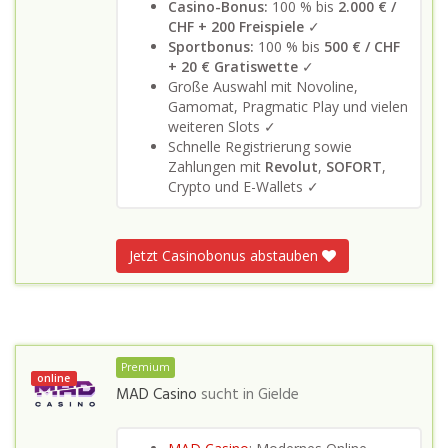
Casino-Bonus:
100 % bis
2.000 € /
CHF + 200 Freispiele
✓
Sportbonus:
100 % bis
500 € / CHF
+ 20 € Gratiswette
✓
Große Auswahl mit Novoline,
Gamomat, Pragmatic Play und vielen
weiteren Slots ✓
Schnelle Registrierung sowie
Zahlungen mit
Revolut
,
SOFORT
,
Crypto und E-Wallets ✓
Jetzt Casinobonus abstauben
Premium
online
MAD Casino
sucht in
Gielde