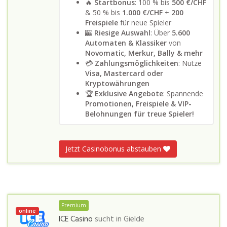
🔥
Startbonus
: 100 % bis
500 €/CHF
& 50 % bis
1.000 €/CHF
+
200
Freispiele
für neue Spieler
🎰
Riesige Auswahl
: Über
5.600
Automaten & Klassiker
von
Novomatic, Merkur, Bally & mehr
💳
Zahlungsmöglichkeiten
: Nutze
Visa, Mastercard oder
Kryptowährungen
🏆
Exklusive Angebote
: Spannende
Promotionen, Freispiele & VIP-
Belohnungen für treue Spieler!
Jetzt Casinobonus abstauben
Premium
online
ICE Casino
sucht in
Gielde