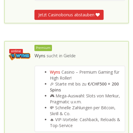
Jetzt Casinobonus abstauben
Premium
online
Wyns
sucht in
Gielde
Wyns
Casino – Premium Gaming für
High Roller!
🎉 Starte mit bis zu
€/CHF500 + 200
Spins
🎮 Mega-Auswahl: Slots von Merkur,
Pragmatic u.v.m.
💸 Schnelle Zahlungen per Bitcoin,
Skrill & Co.
🔥 VIP-Vorteile: Cashback, Reloads &
Top-Service