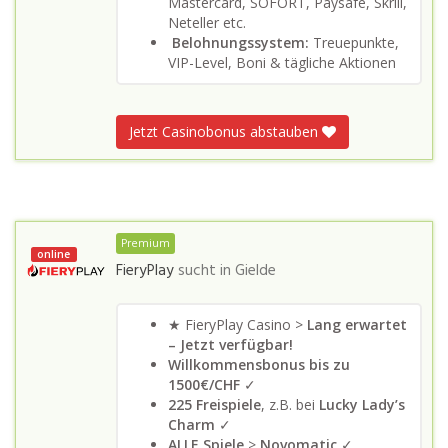
Mastercard, SOFORT, Paysafe, Skrill,
Neteller etc.
Belohnungssystem:
Treuepunkte,
VIP-Level, Boni & tägliche Aktionen
Jetzt Casinobonus abstauben
Premium
online
FieryPlay
sucht in
Gielde
★ FieryPlay Casino >
Lang erwartet
– Jetzt verfügbar!
Willkommensbonus bis zu
1500€/CHF
✓
225 Freispiele
, z.B. bei
Lucky Lady’s
Charm
✓
ALLE Spiele
>
Novomatic
✓