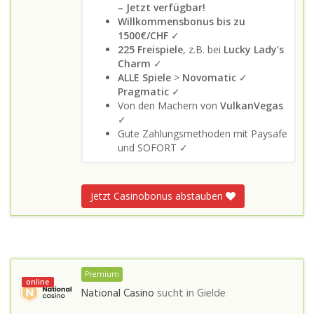
– Jetzt verfügbar!
Willkommensbonus bis zu
1500€/CHF
✓
225 Freispiele
, z.B. bei
Lucky Lady’s
Charm
✓
ALLE Spiele
>
Novomatic
✓
Pragmatic
✓
Von den Machern von
VulkanVegas
✓
Gute Zahlungsmethoden mit Paysafe
und SOFORT ✓
Jetzt Casinobonus abstauben
Premium
online
National Casino
sucht in
Gielde