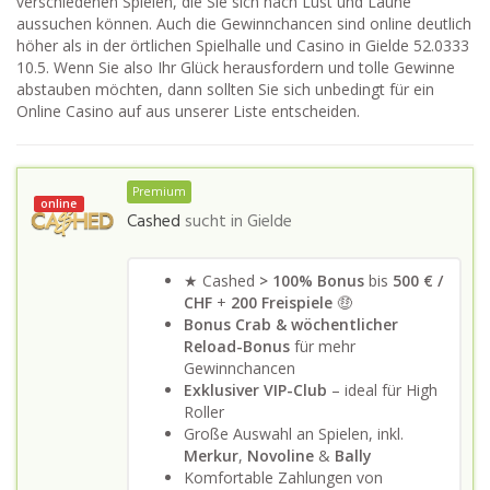
verschiedenen Spielen, die Sie sich nach Lust und Laune
aussuchen können. Auch die Gewinnchancen sind online deutlich
höher als in der örtlichen Spielhalle und Casino in Gielde 52.0333
10.5. Wenn Sie also Ihr Glück herausfordern und tolle Gewinne
abstauben möchten, dann sollten Sie sich unbedingt für ein
Online Casino auf aus unserer Liste entscheiden.
Premium
online
Cashed
sucht in
Gielde
★ Cashed
>
100% Bonus
bis
500 € /
CHF
+
200 Freispiele
🤑
Bonus Crab & wöchentlicher
Reload-Bonus
für mehr
Gewinnchancen
Exklusiver VIP-Club
– ideal für High
Roller
Große Auswahl an Spielen, inkl.
Merkur
,
Novoline
&
Bally
Komfortable Zahlungen von