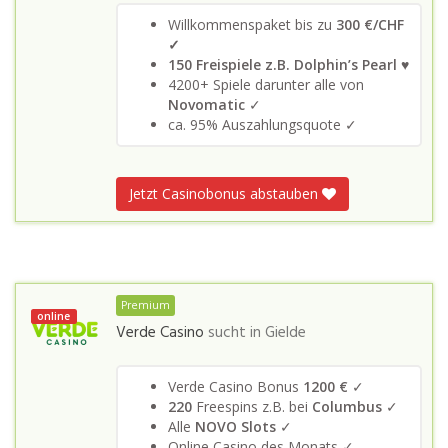
Willkommenspaket bis zu
300 €/CHF
✓
150 Freispiele z.B. Dolphin’s Pearl ♥
4200+ Spiele darunter alle von
Novomatic
✓
ca. 95% Auszahlungsquote ✓
Jetzt Casinobonus abstauben
Premium
online
Verde Casino
sucht in
Gielde
Verde Casino Bonus
1200 €
✓
220
Freespins z.B. bei
Columbus
✓
Alle
NOVO Slots
✓
Online Casino des Monats ✓