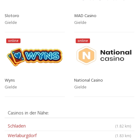
Slotoro
MAD Casino
Gielde
Gielde
online
online
Wyns
National Casino
Gielde
Gielde
Casinos in der Nähe:
Schladen
(1.82 km)
Werlaburgdorf
(1.83 km)