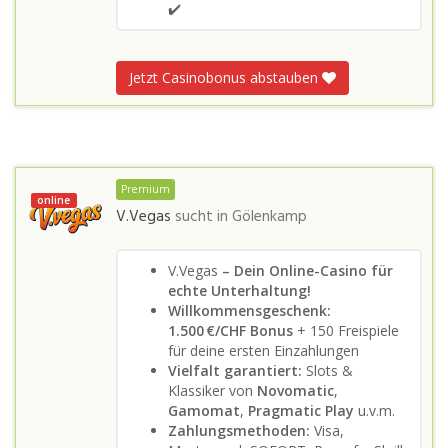
✔️
Jetzt Casinobonus abstauben
Premium
online
V.Vegas
sucht in
Gölenkamp
V.Vegas
– Dein Online-Casino für
echte Unterhaltung!
Willkommensgeschenk:
1.500 €/CHF Bonus
+ 150 Freispiele
für deine ersten Einzahlungen
Vielfalt garantiert:
Slots &
Klassiker von
Novomatic
,
Gamomat
,
Pragmatic Play
u.v.m.
Zahlungsmethoden:
Visa,