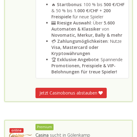
🔥
Startbonus
: 100 % bis
500 €/CHF
& 50 % bis
1.000 €/CHF
+
200
Freispiele
für neue Spieler
🎰
Riesige Auswahl
: Über
5.600
Automaten & Klassiker
von
Novomatic, Merkur, Bally & mehr
💳
Zahlungsmöglichkeiten
: Nutze
Visa, Mastercard oder
Kryptowährungen
🏆
Exklusive Angebote
: Spannende
Promotionen, Freispiele & VIP-
Belohnungen für treue Spieler!
Jetzt Casinobonus abstauben
Premium
online
Casina
sucht in
Gölenkamp