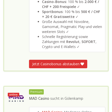
Casino-Bonus:
100 % bis
2.000 € /
CHF + 200 Freispiele
✓
Sportbonus:
100 % bis
500 € / CHF
+ 20 € Gratiswette
✓
Große Auswahl mit Novoline,
Gamomat, Pragmatic Play und vielen
weiteren Slots ✓
Schnelle Registrierung sowie
Zahlungen mit
Revolut
,
SOFORT
,
Crypto und E-Wallets ✓
Jetzt Casinobonus abstauben
Premium
online
MAD Casino
sucht in
Gölenkamp