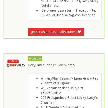
Mastercard, SOFORT, Paysafe, Skrill,
Neteller etc.
Belohnungssystem:
Treuepunkte,
VIP-Level, Boni & tägliche Aktionen
Jetzt Casinobonus abstauben
Premium
online
FieryPlay
sucht in
Gölenkamp
★ FieryPlay Casino >
Lang erwartet
– Jetzt verfügbar!
Willkommensbonus bis zu
1500€/CHF
✓
225 Freispiele
, z.B. bei
Lucky Lady’s
Charm
✓
ALLE Spiele
>
Novomatic
✓