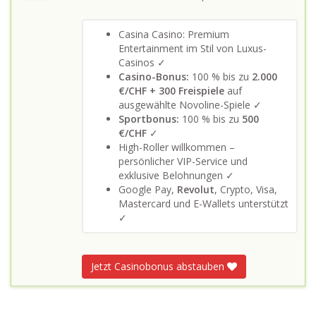
Casina Casino: Premium
Entertainment im Stil von Luxus-
Casinos ✓
Casino-Bonus:
100 % bis zu
2.000
€/CHF + 300 Freispiele
auf
ausgewählte Novoline-Spiele ✓
Sportbonus:
100 % bis zu
500
€/CHF
✓
High-Roller willkommen –
persönlicher VIP-Service und
exklusive Belohnungen ✓
Google Pay,
Revolut
, Crypto, Visa,
Mastercard und E-Wallets unterstützt
✓
Jetzt Casinobonus abstauben