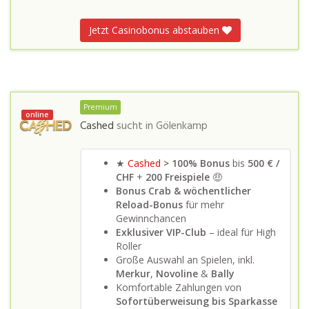
Jetzt Casinobonus abstauben
Premium
online
Cashed
sucht in
Gölenkamp
★
Cashed
>
100% Bonus
bis
500 € /
CHF
+
200 Freispiele
🤑
Bonus Crab & wöchentlicher
Reload-Bonus
für mehr
Gewinnchancen
Exklusiver VIP-Club
– ideal für High
Roller
Große Auswahl an Spielen, inkl.
Merkur
,
Novoline
&
Bally
Komfortable Zahlungen von
Sofortüberweisung bis Sparkasse