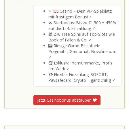
⭐
ICE
Casino – Dein VIP‑Spielplatz
mit frostigem Bonus! ⭐
🔥 Startbonus: Bis zu €1.500 + 450%
auf die 1.‑4. Einzahlung ✓
🎁 270 Free Spins auf Top‑Slots wie
Book of Fallen & Co. ✓
🎰 Riesige Game‑Bibliothek:
Pragmatic, Gamomat, Novoline u. a.
✓
🏆 Exklusiv: Premiummarke, Profis
am Werk ✓
💳 Flexible Einzahlung: SOFORT,
Paysafecard, Crypto – ganz chillig ✓
Jetzt Casinobonus abstauben