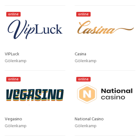
online
online
VIPLuck
Casina
Gölenkamp
Gölenkamp
online
online
Vegasino
National Casino
Gölenkamp
Gölenkamp