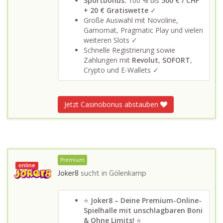
Sportbonus:
100 % bis
500 € / CHF
+ 20 € Gratiswette
✓
Große Auswahl mit Novoline,
Gamomat, Pragmatic Play und vielen
weiteren Slots ✓
Schnelle Registrierung sowie
Zahlungen mit
Revolut
,
SOFORT
,
Crypto und E-Wallets ✓
Jetzt Casinobonus abstauben
Premium
online
Joker8
sucht in
Gölenkamp
⭐
Joker8 – Deine Premium-Online-
Spielhalle mit unschlagbaren Boni
& Ohne Limits!
⭐