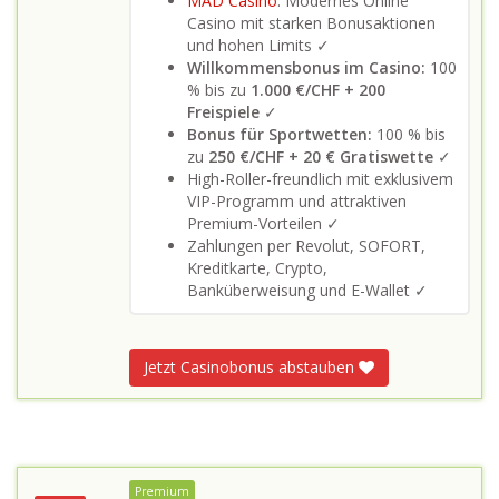
MAD Casino
: Modernes Online
Casino mit starken Bonusaktionen
und hohen Limits ✓
Willkommensbonus im Casino:
100
% bis zu
1.000 €/CHF + 200
Freispiele
✓
Bonus für Sportwetten:
100 % bis
zu
250 €/CHF + 20 € Gratiswette
✓
High-Roller-freundlich mit exklusivem
VIP-Programm und attraktiven
Premium-Vorteilen ✓
Zahlungen per Revolut, SOFORT,
Kreditkarte, Crypto,
Banküberweisung und E-Wallet ✓
Jetzt Casinobonus abstauben
Premium