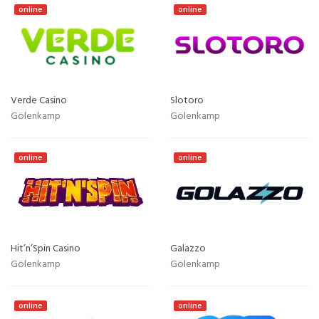
online
online
Verde Casino
Slotoro
Gölenkamp
Gölenkamp
online
online
Hit’n’Spin Casino
Galazzo
Gölenkamp
Gölenkamp
online
online