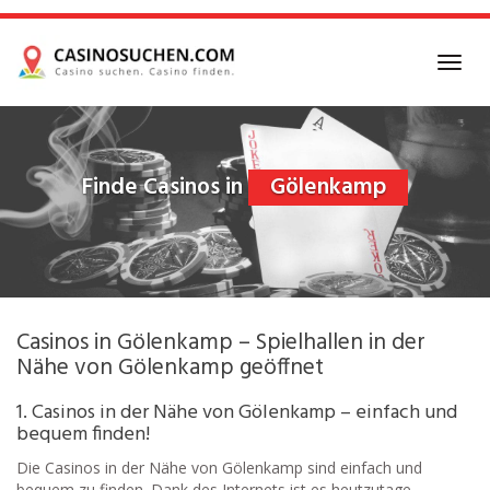
Skip
to
main
Toggl
content
navig
Finde Casinos in
Gölenkamp
Casinos in Gölenkamp – Spielhallen in der
Nähe von Gölenkamp geöffnet
1. Casinos in der Nähe von Gölenkamp – einfach und
bequem finden!
Die Casinos in der Nähe von Gölenkamp sind einfach und
bequem zu finden. Dank des Internets ist es heutzutage