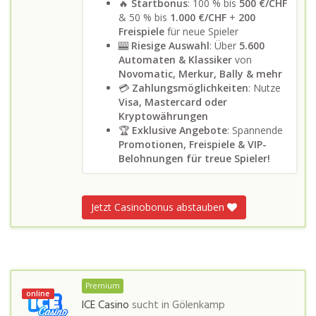
🔥
Startbonus
: 100 % bis
500 €/CHF
& 50 % bis
1.000 €/CHF
+
200
Freispiele
für neue Spieler
🎰
Riesige Auswahl
: Über
5.600
Automaten & Klassiker
von
Novomatic, Merkur, Bally & mehr
💳
Zahlungsmöglichkeiten
: Nutze
Visa, Mastercard oder
Kryptowährungen
🏆
Exklusive Angebote
: Spannende
Promotionen, Freispiele & VIP-
Belohnungen für treue Spieler!
Jetzt Casinobonus abstauben
Premium
online
ICE Casino
sucht in
Gölenkamp