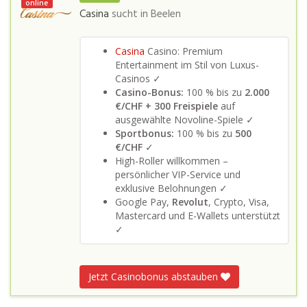
online
Casina
sucht in
Beelen
Casina
Casino: Premium
Entertainment im Stil von Luxus-
Casinos ✓
Casino-Bonus:
100 % bis zu
2.000
€/CHF + 300 Freispiele
auf
ausgewählte Novoline-Spiele ✓
Sportbonus:
100 % bis zu
500
€/CHF
✓
High-Roller willkommen –
persönlicher VIP-Service und
exklusive Belohnungen ✓
Google Pay,
Revolut
, Crypto, Visa,
Mastercard und E-Wallets unterstützt
✓
Jetzt Casinobonus abstauben