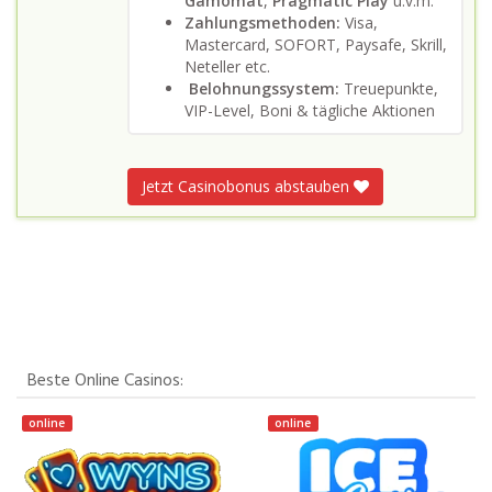
Gamomat
,
Pragmatic Play
u.v.m.
Zahlungsmethoden:
Visa,
Mastercard, SOFORT, Paysafe, Skrill,
Neteller etc.
Belohnungssystem:
Treuepunkte,
VIP-Level, Boni & tägliche Aktionen
Jetzt Casinobonus abstauben
Beste Online Casinos:
online
online