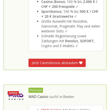
Casino-Bonus:
100 % bis
2.000 € /
CHF + 200 Freispiele
✓
Sportbonus:
100 % bis
500 € / CHF
+ 20 € Gratiswette
✓
Große Auswahl mit Novoline,
Gamomat, Pragmatic Play und vielen
weiteren Slots ✓
Schnelle Registrierung sowie
Zahlungen mit
Revolut
,
SOFORT
,
Crypto und E-Wallets ✓
Jetzt Casinobonus abstauben
Premium
online
MAD Casino
sucht in
Beelen