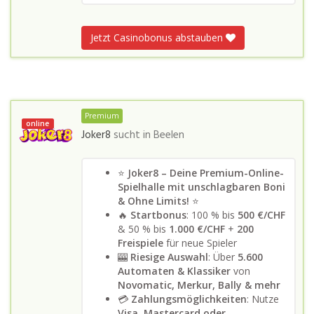
Jetzt Casinobonus abstauben
Premium
online
Joker8
sucht in
Beelen
⭐
Joker8 – Deine Premium-Online-
Spielhalle mit unschlagbaren Boni
& Ohne Limits!
⭐
🔥
Startbonus
: 100 % bis
500 €/CHF
& 50 % bis
1.000 €/CHF
+
200
Freispiele
für neue Spieler
🎰
Riesige Auswahl
: Über
5.600
Automaten & Klassiker
von
Novomatic, Merkur, Bally & mehr
💳
Zahlungsmöglichkeiten
: Nutze
Visa, Mastercard oder