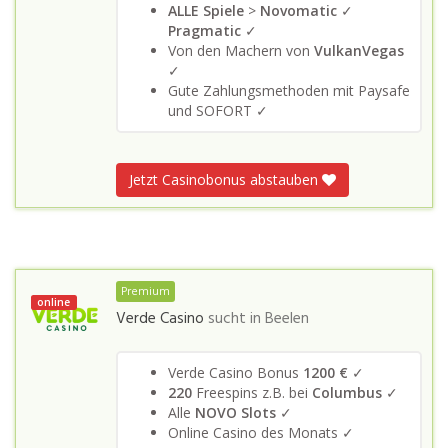
ALLE Spiele
>
Novomatic
✓
Pragmatic
✓
Von den Machern von
VulkanVegas
✓
Gute Zahlungsmethoden mit Paysafe
und SOFORT ✓
Jetzt Casinobonus abstauben
Premium
online
Verde Casino
sucht in
Beelen
Verde Casino Bonus
1200 €
✓
220
Freespins z.B. bei
Columbus
✓
Alle
NOVO Slots
✓
Online Casino des Monats ✓