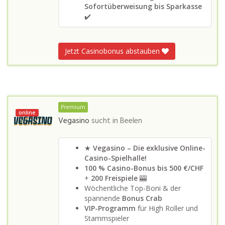
Sofortüberweisung bis Sparkasse
✔️
Jetzt Casinobonus abstauben
Premium
online
Vegasino
sucht in
Beelen
★
Vegasino – Die exklusive Online-
Casino-Spielhalle!
100 % Casino-Bonus bis 500 €/CHF
+
200 Freispiele
🎰
Wöchentliche Top-Boni & der
spannende
Bonus Crab
VIP-Programm
für High Roller und
Stammspieler