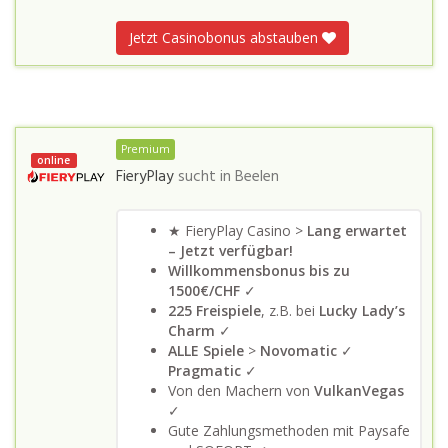
Jetzt Casinobonus abstauben
Premium
online
FieryPlay
sucht in
Beelen
★ FieryPlay Casino >
Lang erwartet
– Jetzt verfügbar!
Willkommensbonus bis zu
1500€/CHF
✓
225 Freispiele
, z.B. bei
Lucky Lady’s
Charm
✓
ALLE Spiele
>
Novomatic
✓
Pragmatic
✓
Von den Machern von
VulkanVegas
✓
Gute Zahlungsmethoden mit Paysafe