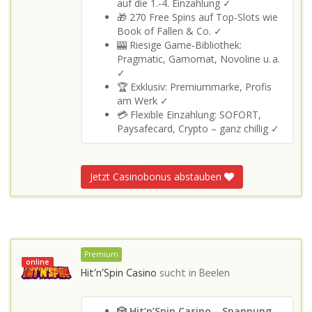
auf die 1.‑4. Einzahlung ✓
🎁 270 Free Spins auf Top‑Slots wie
Book of Fallen & Co. ✓
🎰 Riesige Game‑Bibliothek:
Pragmatic, Gamomat, Novoline u. a.
✓
🏆 Exklusiv: Premiummarke, Profis
am Werk ✓
💳 Flexible Einzahlung: SOFORT,
Paysafecard, Crypto – ganz chillig ✓
Jetzt Casinobonus abstauben
Premium
online
Hit’n’Spin Casino
sucht in
Beelen
🎲 Hit’n’Spin Casino – Spannung