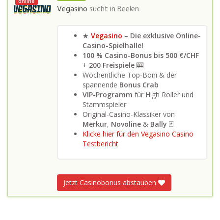
online
Vegasino
sucht in
Beelen
★
Vegasino
– Die exklusive Online-
Casino-Spielhalle!
100 % Casino-Bonus bis 500 €/CHF
+
200 Freispiele
🎰
Wöchentliche Top-Boni & der
spannende
Bonus Crab
VIP-Programm
für High Roller und
Stammspieler
Original-Casino-Klassiker von
Merkur
,
Novoline
&
Bally
🃏
Klicke hier für den Vegasino Casino
Testbericht
Jetzt Casinobonus abstauben