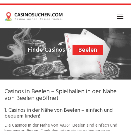
Skip
to
main
Toggl
content
navig
Finde Casinos in
Beelen
Casinos in Beelen – Spielhallen in der Nähe
von Beelen geöffnet
1. Casinos in der Nähe von Beelen – einfach und
bequem finden!
Die Casinos in der Nähe von 48361 Beelen sind einfach und
bequem zu finden. Dank des Internets ist es heutzutage