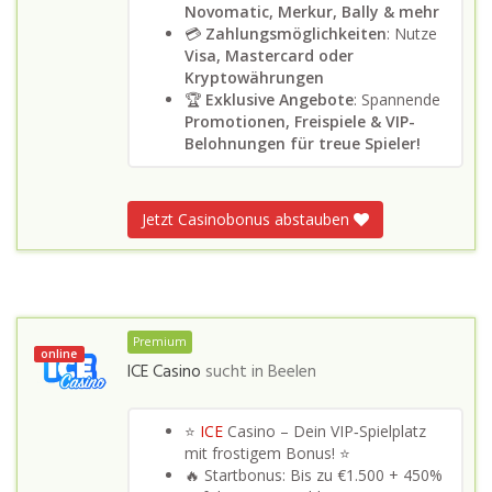
Novomatic, Merkur, Bally & mehr
💳
Zahlungsmöglichkeiten
: Nutze
Visa, Mastercard oder
Kryptowährungen
🏆
Exklusive Angebote
: Spannende
Promotionen, Freispiele & VIP-
Belohnungen für treue Spieler!
Jetzt Casinobonus abstauben
Premium
online
ICE Casino
sucht in
Beelen
⭐
ICE
Casino – Dein VIP‑Spielplatz
mit frostigem Bonus! ⭐
🔥 Startbonus: Bis zu €1.500 + 450%