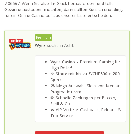
7.06667. Wenn Sie also Ihr Glück herausfordern und tolle
Gewinne abstauben möchten, dann sollten Sie sich unbedingt
für ein Online Casino auf aus unserer Liste entscheiden.
Premium
online
Wyns
sucht in
Acht
Wyns Casino – Premium Gaming für
High Roller!
🎉 Starte mit bis zu
€/CHF500 + 200
Spins
🎮 Mega-Auswahl: Slots von Merkur,
Pragmatic u.v.m.
💸 Schnelle Zahlungen per Bitcoin,
Skrill & Co.
🔥 VIP-Vorteile: Cashback, Reloads &
Top-Service