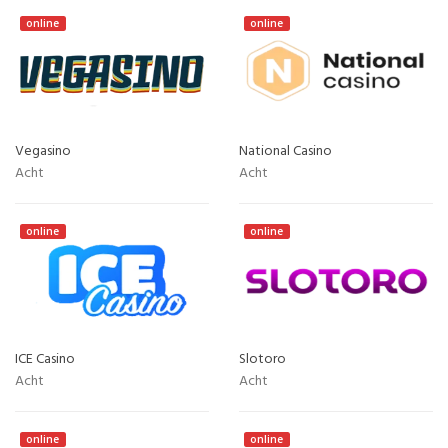
online
online
Vegasino
National Casino
Acht
Acht
online
online
ICE Casino
Slotoro
Acht
Acht
online
online