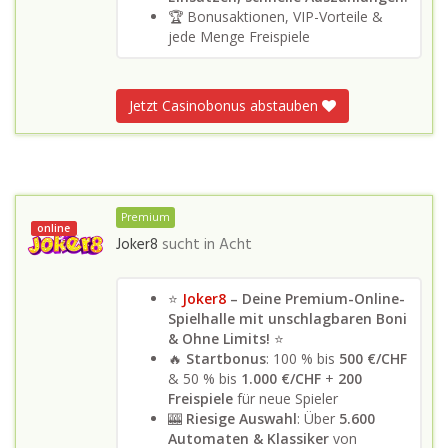
🏆 Bonusaktionen, VIP-Vorteile &
jede Menge Freispiele
Jetzt Casinobonus abstauben
Premium
online
Joker8
sucht in
Acht
⭐
Joker8
– Deine Premium-Online-
Spielhalle mit unschlagbaren Boni
& Ohne Limits!
⭐
🔥
Startbonus
: 100 % bis
500 €/CHF
& 50 % bis
1.000 €/CHF
+
200
Freispiele
für neue Spieler
🎰
Riesige Auswahl
: Über
5.600
Automaten & Klassiker
von