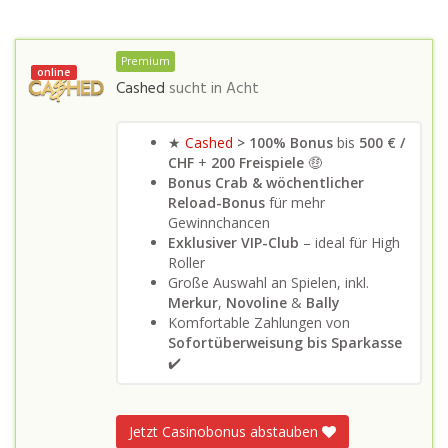
Premium
online
Cashed
sucht in
Acht
★
Cashed
>
100% Bonus
bis
500 € /
CHF
+
200 Freispiele
🤑
Bonus Crab & wöchentlicher
Reload-Bonus
für mehr
Gewinnchancen
Exklusiver VIP-Club
– ideal für High
Roller
Große Auswahl an Spielen, inkl.
Merkur
,
Novoline
&
Bally
Komfortable Zahlungen von
Sofortüberweisung bis Sparkasse
✔️
Jetzt Casinobonus abstauben