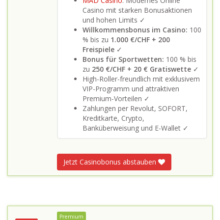
MAD Casino
: Modernes Online
Casino mit starken Bonusaktionen
und hohen Limits ✓
Willkommensbonus im Casino:
100
% bis zu
1.000 €/CHF + 200
Freispiele
✓
Bonus für Sportwetten:
100 % bis
zu
250 €/CHF + 20 € Gratiswette
✓
High-Roller-freundlich mit exklusivem
VIP-Programm und attraktiven
Premium-Vorteilen ✓
Zahlungen per Revolut, SOFORT,
Kreditkarte, Crypto,
Banküberweisung und E-Wallet ✓
Jetzt Casinobonus abstauben
Premium