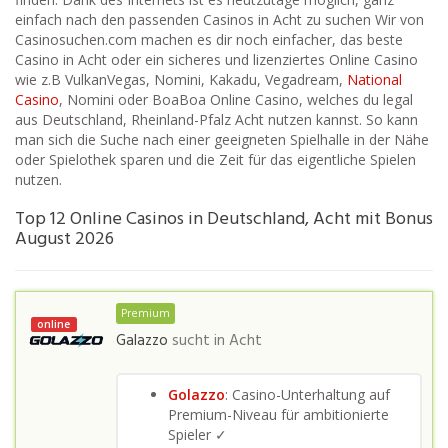
einfach nach den passenden Casinos in Acht zu suchen Wir von
Casinosuchen.com machen es dir noch einfacher, das beste
Casino in Acht oder ein sicheres und lizenziertes Online Casino
wie z.B VulkanVegas, Nomini, Kakadu, Vegadream,
National
Casino
, Nomini oder BoaBoa Online Casino, welches du legal
aus Deutschland, Rheinland-Pfalz Acht nutzen kannst. So kann
man sich die Suche nach einer geeigneten Spielhalle in der Nähe
oder Spielothek sparen und die Zeit für das eigentliche Spielen
nutzen.
Top 12 Online Casinos in Deutschland, Acht mit Bonus
August 2026
Premium
online
Galazzo
sucht in
Acht
Golazzo
: Casino-Unterhaltung auf
Premium-Niveau für ambitionierte
Spieler ✓