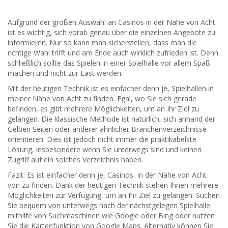
Aufgrund der großen Auswahl an Casinos in der Nähe von Acht
ist es wichtig, sich vorab genau über die einzelnen Angebote zu
informieren. Nur so kann man sicherstellen, dass man die
richtige Wahl trifft und am Ende auch wirklich zufrieden ist. Denn
schließlich sollte das Spielen in einer Spielhalle vor allem Spaß
machen und nicht zur Last werden.
Mit der heutigen Technik ist es einfacher denn je, Spielhallen in
meiner Nähe von Acht zu finden. Egal, wo Sie sich gerade
befinden, es gibt mehrere Möglichkeiten, um an Ihr Ziel zu
gelangen. Die klassische Methode ist natürlich, sich anhand der
Gelben Seiten oder anderer ähnlicher Branchenverzeichnisse
orientieren. Dies ist jedoch nicht immer die praktikabelste
Lösung, insbesondere wenn Sie unterwegs sind und keinen
Zugriff auf ein solches Verzeichnis haben.
Fazit: Es ist einfacher denn je, Casinos in der Nähe von Acht
von zu finden. Dank der heutigen Technik stehen Ihnen mehrere
Möglichkeiten zur Verfügung, um an Ihr Ziel zu gelangen. Suchen
Sie bequem von unterwegs nach der nächstgelegen Spielhalle
mithilfe von Suchmaschinen wie Google oder Bing oder nutzen
Sie die Kartenfunktion von Google Maps. Alternativ können Sie