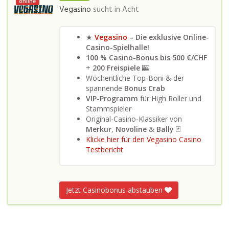
online
Vegasino
sucht in
Acht
★
Vegasino
– Die exklusive Online-
Casino-Spielhalle!
100 % Casino-Bonus bis 500 €/CHF
+
200 Freispiele
🎰
Wöchentliche Top-Boni & der
spannende
Bonus Crab
VIP-Programm
für High Roller und
Stammspieler
Original-Casino-Klassiker von
Merkur
,
Novoline
&
Bally
🃏
Klicke hier für den Vegasino Casino
Testbericht
Jetzt Casinobonus abstauben