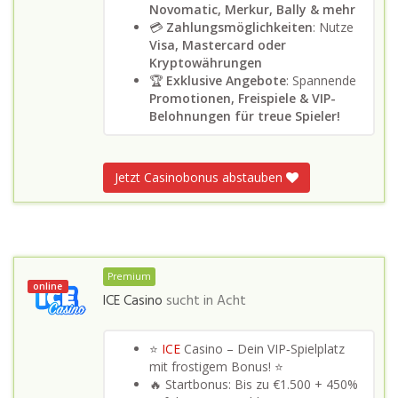
Novomatic, Merkur, Bally & mehr
💳
Zahlungsmöglichkeiten
: Nutze
Visa, Mastercard oder
Kryptowährungen
🏆
Exklusive Angebote
: Spannende
Promotionen, Freispiele & VIP-
Belohnungen für treue Spieler!
Jetzt Casinobonus abstauben
Premium
online
ICE Casino
sucht in
Acht
⭐
ICE
Casino – Dein VIP‑Spielplatz
mit frostigem Bonus! ⭐
🔥 Startbonus: Bis zu €1.500 + 450%