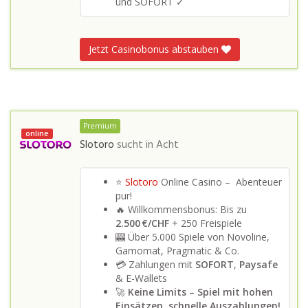
und SOFORT ✓
Jetzt Casinobonus abstauben
Premium
online
Slotoro
sucht in
Acht
⭐
Slotoro
Online Casino – Abenteuer
pur!
🔥 Willkommensbonus: Bis zu
2.500 €/CHF
+ 250 Freispiele
🎰 Über 5.000 Spiele von Novoline,
Gamomat, Pragmatic & Co.
💳 Zahlungen mit
SOFORT
,
Paysafe
& E-Wallets
🚀
Keine Limits – Spiel mit hohen
Einsätzen, schnelle Auszahlungen!