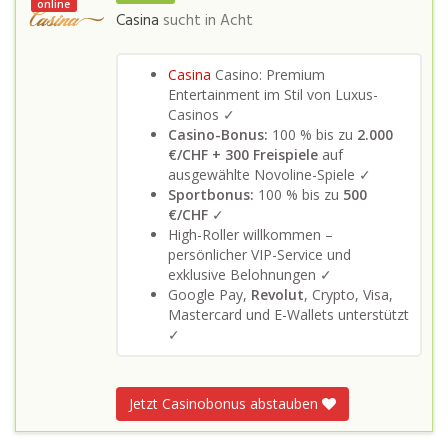
online
Casina
sucht in
Acht
Casina
Casino: Premium
Entertainment im Stil von Luxus-
Casinos ✓
Casino-Bonus:
100 % bis zu
2.000
€/CHF + 300 Freispiele
auf
ausgewählte Novoline-Spiele ✓
Sportbonus:
100 % bis zu
500
€/CHF
✓
High-Roller willkommen –
persönlicher VIP-Service und
exklusive Belohnungen ✓
Google Pay,
Revolut
, Crypto, Visa,
Mastercard und E-Wallets unterstützt
✓
Jetzt Casinobonus abstauben