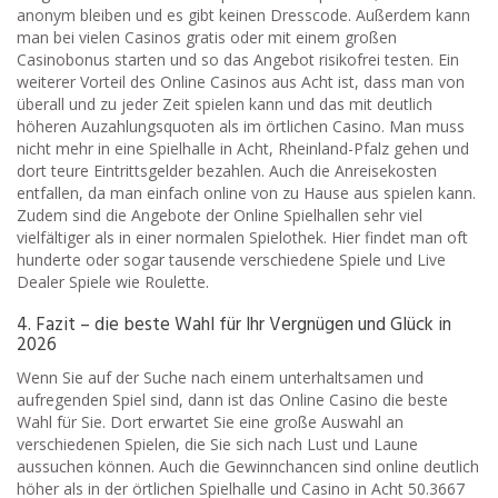
anonym bleiben und es gibt keinen Dresscode. Außerdem kann
man bei vielen Casinos gratis oder mit einem großen
Casinobonus starten und so das Angebot risikofrei testen. Ein
weiterer Vorteil des Online Casinos aus Acht ist, dass man von
überall und zu jeder Zeit spielen kann und das mit deutlich
höheren Auzahlungsquoten als im örtlichen Casino. Man muss
nicht mehr in eine Spielhalle in Acht, Rheinland-Pfalz gehen und
dort teure Eintrittsgelder bezahlen. Auch die Anreisekosten
entfallen, da man einfach online von zu Hause aus spielen kann.
Zudem sind die Angebote der Online Spielhallen sehr viel
vielfältiger als in einer normalen Spielothek. Hier findet man oft
hunderte oder sogar tausende verschiedene Spiele und Live
Dealer Spiele wie Roulette.
4. Fazit – die beste Wahl für Ihr Vergnügen und Glück in
2026
Wenn Sie auf der Suche nach einem unterhaltsamen und
aufregenden Spiel sind, dann ist das Online Casino die beste
Wahl für Sie. Dort erwartet Sie eine große Auswahl an
verschiedenen Spielen, die Sie sich nach Lust und Laune
aussuchen können. Auch die Gewinnchancen sind online deutlich
höher als in der örtlichen Spielhalle und Casino in Acht 50.3667