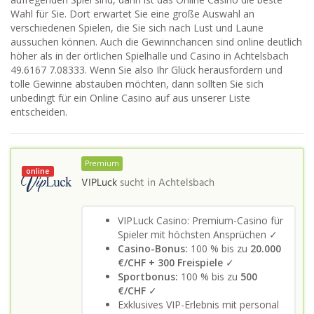
Wahl für Sie. Dort erwartet Sie eine große Auswahl an
verschiedenen Spielen, die Sie sich nach Lust und Laune
aussuchen können. Auch die Gewinnchancen sind online deutlich
höher als in der örtlichen Spielhalle und Casino in Achtelsbach
49.6167 7.08333. Wenn Sie also Ihr Glück herausfordern und
tolle Gewinne abstauben möchten, dann sollten Sie sich
unbedingt für ein Online Casino auf aus unserer Liste
entscheiden.
Premium
online
VIPLuck
sucht in
Achtelsbach
VIPLuck Casino: Premium-Casino für
Spieler mit höchsten Ansprüchen ✓
Casino-Bonus:
100 % bis zu
20.000
€/CHF + 300 Freispiele
✓
Sportbonus:
100 % bis zu
500
€/CHF
✓
Exklusives VIP-Erlebnis mit personal