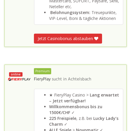
Mastercard, SOFORT, Paysafe, Skrill,
Neteller etc.
Belohnungssystem:
Treuepunkte,
VIP-Level, Boni & tägliche Aktionen
Jetzt Casinobonus abstauben
Premium
online
FieryPlay
sucht in
Achtelsbach
★ FieryPlay Casino >
Lang erwartet
– Jetzt verfügbar!
Willkommensbonus bis zu
1500€/CHF
✓
225 Freispiele
, z.B. bei
Lucky Lady’s
Charm
✓
ALLE Spiele
>
Novomatic
✓