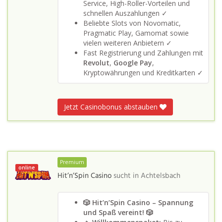
Service, High-Roller-Vorteilen und
schnellen Auszahlungen ✓
Beliebte Slots von Novomatic,
Pragmatic Play, Gamomat sowie
vielen weiteren Anbietern ✓
Fast Registrierung und Zahlungen mit
Revolut
,
Google Pay
,
Kryptowährungen und Kreditkarten ✓
Jetzt Casinobonus abstauben
Premium
online
Hit’n’Spin Casino
sucht in
Achtelsbach
🎲 Hit’n’Spin Casino – Spannung
und Spaß vereint! 🎲