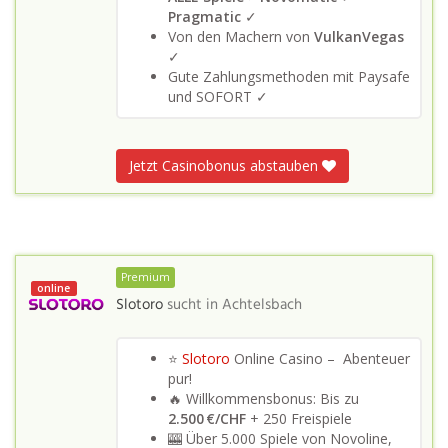
Pragmatic
✓
Von den Machern von
VulkanVegas
✓
Gute Zahlungsmethoden mit Paysafe
und SOFORT ✓
Jetzt Casinobonus abstauben
Premium
online
Slotoro
sucht in
Achtelsbach
⭐
Slotoro
Online Casino – Abenteuer
pur!
🔥 Willkommensbonus: Bis zu
2.500 €/CHF
+ 250 Freispiele
🎰 Über 5.000 Spiele von Novoline,