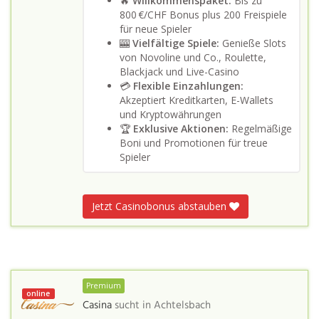
🔥
Willkommenspaket:
Bis zu
800 €/CHF Bonus plus 200 Freispiele
für neue Spieler
🎰
Vielfältige Spiele:
Genieße Slots
von Novoline und Co., Roulette,
Blackjack und Live-Casino
💳
Flexible Einzahlungen:
Akzeptiert Kreditkarten, E-Wallets
und Kryptowährungen
🏆
Exklusive Aktionen:
Regelmäßige
Boni und Promotionen für treue
Spieler
Jetzt Casinobonus abstauben
Premium
online
Casina
sucht in
Achtelsbach