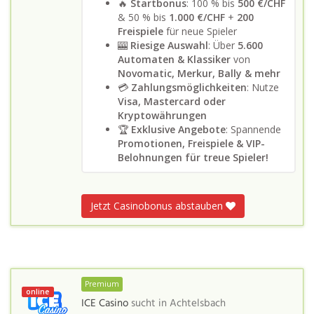
🔥
Startbonus
: 100 % bis
500 €/CHF
& 50 % bis
1.000 €/CHF
+
200
Freispiele
für neue Spieler
🎰
Riesige Auswahl
: Über
5.600
Automaten & Klassiker
von
Novomatic, Merkur, Bally & mehr
💳
Zahlungsmöglichkeiten
: Nutze
Visa, Mastercard oder
Kryptowährungen
🏆
Exklusive Angebote
: Spannende
Promotionen, Freispiele & VIP-
Belohnungen für treue Spieler!
Jetzt Casinobonus abstauben
Premium
online
ICE Casino
sucht in
Achtelsbach