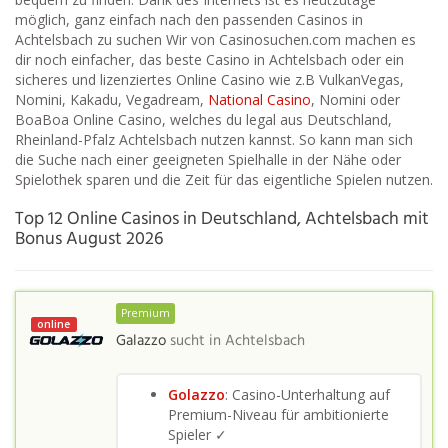
möglich, ganz einfach nach den passenden Casinos in
Achtelsbach zu suchen Wir von Casinosuchen.com machen es
dir noch einfacher, das beste Casino in Achtelsbach oder ein
sicheres und lizenziertes Online Casino wie z.B VulkanVegas,
Nomini, Kakadu, Vegadream,
National Casino
, Nomini oder
BoaBoa Online Casino, welches du legal aus Deutschland,
Rheinland-Pfalz Achtelsbach nutzen kannst. So kann man sich
die Suche nach einer geeigneten Spielhalle in der Nähe oder
Spielothek sparen und die Zeit für das eigentliche Spielen nutzen.
Top 12 Online Casinos in Deutschland, Achtelsbach mit
Bonus August 2026
Premium
online
Galazzo
sucht in
Achtelsbach
Golazzo
: Casino-Unterhaltung auf
Premium-Niveau für ambitionierte
Spieler ✓