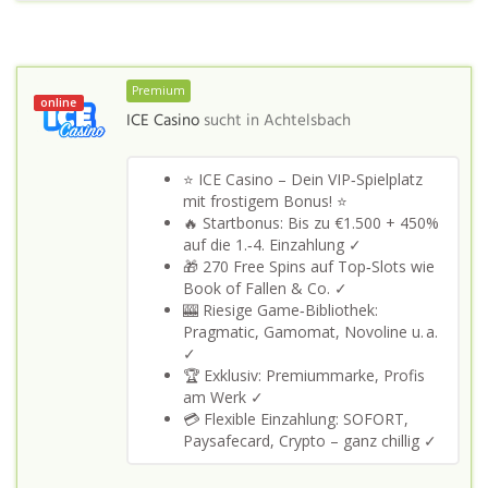
Premium
online
ICE Casino
sucht in
Achtelsbach
⭐ ICE Casino – Dein VIP‑Spielplatz
mit frostigem Bonus! ⭐
🔥 Startbonus: Bis zu €1.500 + 450%
auf die 1.‑4. Einzahlung ✓
🎁 270 Free Spins auf Top‑Slots wie
Book of Fallen & Co. ✓
🎰 Riesige Game‑Bibliothek:
Pragmatic, Gamomat, Novoline u. a.
✓
🏆 Exklusiv: Premiummarke, Profis
am Werk ✓
💳 Flexible Einzahlung: SOFORT,
Paysafecard, Crypto – ganz chillig ✓