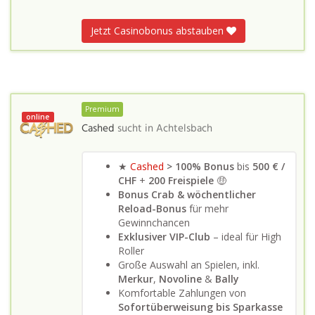
Jetzt Casinobonus abstauben
Premium
online
Cashed
sucht in
Achtelsbach
★
Cashed
>
100% Bonus
bis
500 € /
CHF
+
200 Freispiele
🤑
Bonus Crab & wöchentlicher
Reload-Bonus
für mehr
Gewinnchancen
Exklusiver VIP-Club
– ideal für High
Roller
Große Auswahl an Spielen, inkl.
Merkur
,
Novoline
&
Bally
Komfortable Zahlungen von
Sofortüberweisung bis Sparkasse