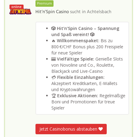
Premium
online
Hit’n’Spin Casino
sucht in
Achtelsbach
🎲 Hit’n’Spin Casino – Spannung
und Spaß vereint! 🎲
🔥
Willkommenspaket:
Bis zu
800 €/CHF Bonus plus 200 Freispiele
für neue Spieler
🎰
Vielfältige Spiele:
Genieße Slots
von Novoline und Co., Roulette,
Blackjack und Live-Casino
💳
Flexible Einzahlungen:
Akzeptiert Kreditkarten, E-Wallets
und Kryptowährungen
🏆
Exklusive Aktionen:
Regelmäßige
Boni und Promotionen für treue
Spieler
Jetzt Casinobonus abstauben