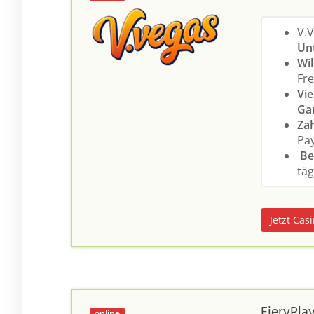
V.
Un
Wi
Fre
Vie
Ga
Za
Pay
Be
täg
Jetzt Ca
FieryPla
online