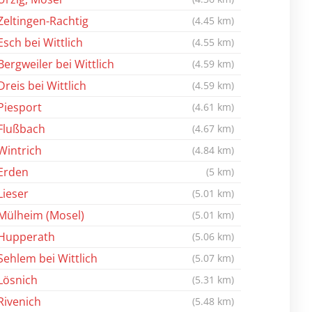
Zeltingen-Rachtig
(4.45 km)
Esch bei Wittlich
(4.55 km)
Bergweiler bei Wittlich
(4.59 km)
Dreis bei Wittlich
(4.59 km)
Piesport
(4.61 km)
Flußbach
(4.67 km)
Wintrich
(4.84 km)
Erden
(5 km)
Lieser
(5.01 km)
Mülheim (Mosel)
(5.01 km)
Hupperath
(5.06 km)
Sehlem bei Wittlich
(5.07 km)
Lösnich
(5.31 km)
Rivenich
(5.48 km)