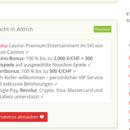
V
Al
ucht in
Altrich
Premium
sina
Casino: Premium Entertainment im Stil von
xus-Casinos ✓
sino-Bonus:
100 % bis zu
2.000 €/CHF + 300
ispiele
auf ausgewählte Novoline-Spiele ✓
ortbonus:
100 % bis zu
500 €/CHF
✓
h-Roller willkommen – persönlicher VIP-Service
d exklusive Belohnungen ✓
ogle Pay,
Revolut
, Crypto, Visa, Mastercard und
allets unterstützt ✓
sinobonus abstauben