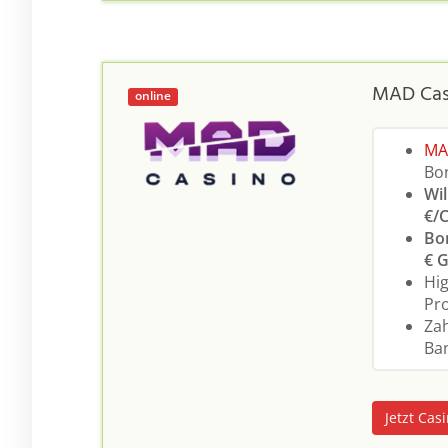
MAD Cas
online
MA
Bo
Wi
€/C
Bo
€ G
Hig
Pr
Zah
Ba
Jetzt Ca