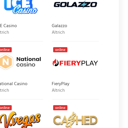
CE Casino
Galazzo
trich
Altrich
online
online
ational Casino
FieryPlay
trich
Altrich
online
online