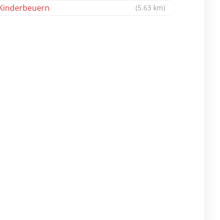
Kinderbeuern
(5.63 km)