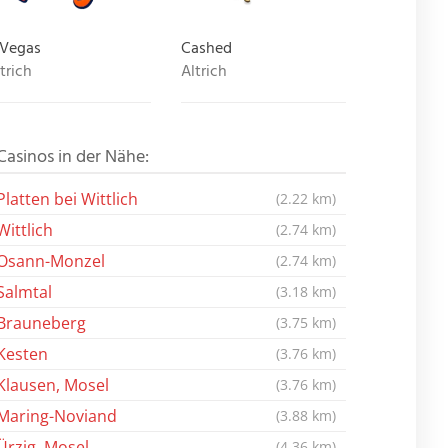
.Vegas
Cashed
trich
Altrich
Casinos in der Nähe:
Platten bei Wittlich
(2.22 km)
Wittlich
(2.74 km)
Osann-Monzel
(2.74 km)
Salmtal
(3.18 km)
Brauneberg
(3.75 km)
Kesten
(3.76 km)
Klausen, Mosel
(3.76 km)
Maring-Noviand
(3.88 km)
Ürzig, Mosel
(4.36 km)