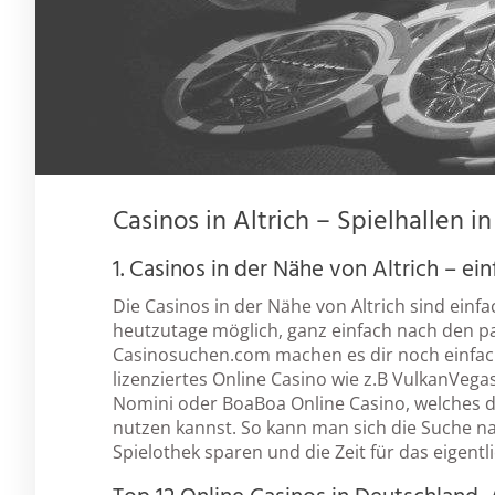
Casinos in Altrich – Spielhallen i
1. Casinos in der Nähe von Altrich – e
Die Casinos in der Nähe von Altrich sind einf
heutzutage möglich, ganz einfach nach den pa
Casinosuchen.com machen es dir noch einfache
lizenziertes Online Casino wie z.B VulkanVeg
Nomini oder BoaBoa Online Casino, welches du
nutzen kannst. So kann man sich die Suche na
Spielothek sparen und die Zeit für das eigentl