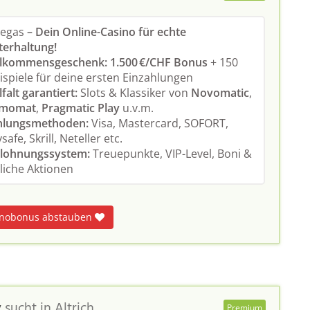
Vegas
– Dein Online-Casino für echte
terhaltung!
llkommensgeschenk:
1.500 €/CHF Bonus
+ 150
ispiele für deine ersten Einzahlungen
lfalt garantiert:
Slots & Klassiker von
Novomatic
,
momat
,
Pragmatic Play
u.v.m.
hlungsmethoden:
Visa, Mastercard, SOFORT,
safe, Skrill, Neteller etc.
lohnungssystem:
Treuepunkte, VIP-Level, Boni &
liche Aktionen
sinobonus abstauben
y
sucht in
Altrich
Premium