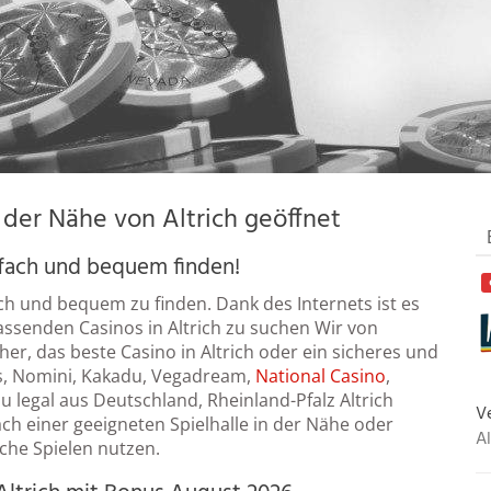
n der Nähe von Altrich geöffnet
infach und bequem finden!
ach und bequem zu finden. Dank des Internets ist es
ssenden Casinos in Altrich zu suchen Wir von
r, das beste Casino in Altrich oder ein sicheres und
as, Nomini, Kakadu, Vegadream,
National Casino
,
 legal aus Deutschland, Rheinland-Pfalz Altrich
V
ch einer geeigneten Spielhalle in der Nähe oder
Al
iche Spielen nutzen.