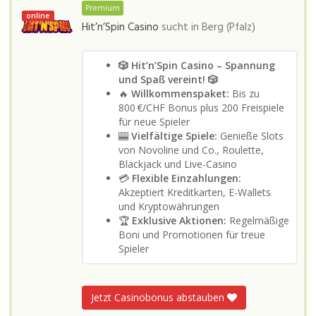
Premium
online
Hit’n’Spin Casino
sucht in
Berg (Pfalz)
🎲 Hit’n’Spin Casino – Spannung
und Spaß vereint! 🎲
🔥
Willkommenspaket:
Bis zu
800 €/CHF Bonus plus 200 Freispiele
für neue Spieler
🎰
Vielfältige Spiele:
Genieße Slots
von Novoline und Co., Roulette,
Blackjack und Live-Casino
💳
Flexible Einzahlungen:
Akzeptiert Kreditkarten, E-Wallets
und Kryptowährungen
🏆
Exklusive Aktionen:
Regelmäßige
Boni und Promotionen für treue
Spieler
Jetzt Casinobonus abstauben