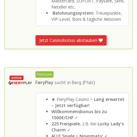
Mastercard, SOFORT, Paysafe, Skrill,
Neteller etc.
Belohnungssystem:
Treuepunkte,
VIP-Level, Boni & tägliche Aktionen
Jetzt Casinobonus abstauben
Premium
online
FieryPlay
sucht in
Berg (Pfalz)
★ FieryPlay Casino >
Lang erwartet
– Jetzt verfügbar!
Willkommensbonus bis zu
1500€/CHF
✓
225 Freispiele
, z.B. bei
Lucky Lady’s
Charm
✓
ALLE Spiele
>
Novomatic
✓