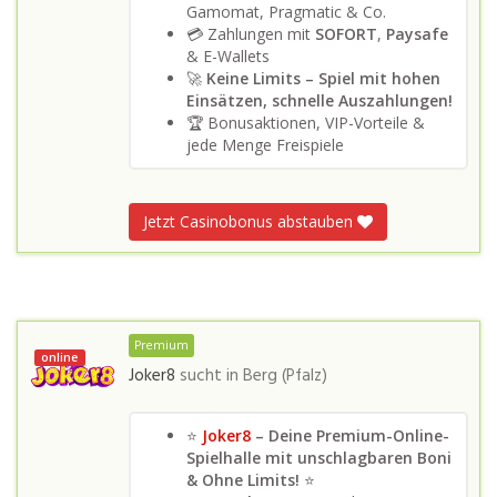
Gamomat, Pragmatic & Co.
💳 Zahlungen mit
SOFORT
,
Paysafe
& E-Wallets
🚀
Keine Limits – Spiel mit hohen
Einsätzen, schnelle Auszahlungen!
🏆 Bonusaktionen, VIP-Vorteile &
jede Menge Freispiele
Jetzt Casinobonus abstauben
Premium
online
Joker8
sucht in
Berg (Pfalz)
⭐
Joker8
– Deine Premium-Online-
Spielhalle mit unschlagbaren Boni
& Ohne Limits!
⭐