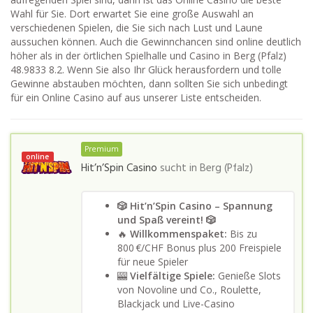
Wahl für Sie. Dort erwartet Sie eine große Auswahl an
verschiedenen Spielen, die Sie sich nach Lust und Laune
aussuchen können. Auch die Gewinnchancen sind online deutlich
höher als in der örtlichen Spielhalle und Casino in Berg (Pfalz)
48.9833 8.2. Wenn Sie also Ihr Glück herausfordern und tolle
Gewinne abstauben möchten, dann sollten Sie sich unbedingt
für ein Online Casino auf aus unserer Liste entscheiden.
Premium
online
Hit’n’Spin Casino
sucht in
Berg (Pfalz)
🎲 Hit’n’Spin Casino – Spannung
und Spaß vereint! 🎲
🔥
Willkommenspaket:
Bis zu
800 €/CHF Bonus plus 200 Freispiele
für neue Spieler
🎰
Vielfältige Spiele:
Genieße Slots
von Novoline und Co., Roulette,
Blackjack und Live-Casino