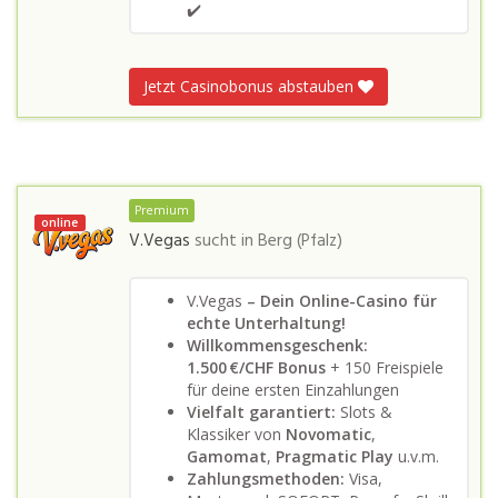
✔️
Jetzt Casinobonus abstauben
Premium
online
V.Vegas
sucht in
Berg (Pfalz)
V.Vegas
– Dein Online-Casino für
echte Unterhaltung!
Willkommensgeschenk:
1.500 €/CHF Bonus
+ 150 Freispiele
für deine ersten Einzahlungen
Vielfalt garantiert:
Slots &
Klassiker von
Novomatic
,
Gamomat
,
Pragmatic Play
u.v.m.
Zahlungsmethoden:
Visa,