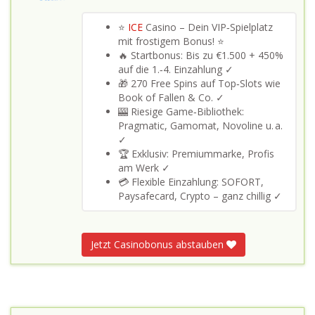
⭐
ICE
Casino – Dein VIP‑Spielplatz
mit frostigem Bonus! ⭐
🔥 Startbonus: Bis zu €1.500 + 450%
auf die 1.‑4. Einzahlung ✓
🎁 270 Free Spins auf Top‑Slots wie
Book of Fallen & Co. ✓
🎰 Riesige Game‑Bibliothek:
Pragmatic, Gamomat, Novoline u. a.
✓
🏆 Exklusiv: Premiummarke, Profis
am Werk ✓
💳 Flexible Einzahlung: SOFORT,
Paysafecard, Crypto – ganz chillig ✓
Jetzt Casinobonus abstauben