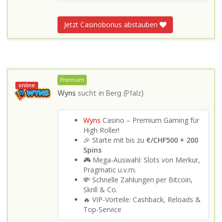
Jetzt Casinobonus abstauben
Premium
online
Wyns
sucht in
Berg (Pfalz)
Wyns
Casino – Premium Gaming für
High Roller!
🎉 Starte mit bis zu
€/CHF500 + 200
Spins
🎮 Mega-Auswahl: Slots von Merkur,
Pragmatic u.v.m.
💸 Schnelle Zahlungen per Bitcoin,
Skrill & Co.
🔥 VIP-Vorteile: Cashback, Reloads &
Top-Service