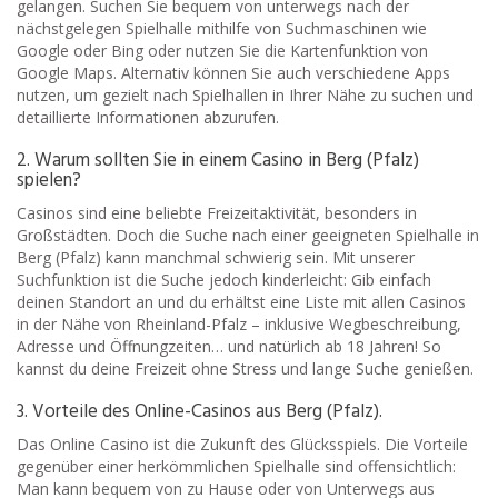
gelangen. Suchen Sie bequem von unterwegs nach der
nächstgelegen Spielhalle mithilfe von Suchmaschinen wie
Google oder Bing oder nutzen Sie die Kartenfunktion von
Google Maps. Alternativ können Sie auch verschiedene Apps
nutzen, um gezielt nach Spielhallen in Ihrer Nähe zu suchen und
detaillierte Informationen abzurufen.
2. Warum sollten Sie in einem Casino in Berg (Pfalz)
spielen?
Casinos sind eine beliebte Freizeitaktivität, besonders in
Großstädten. Doch die Suche nach einer geeigneten Spielhalle in
Berg (Pfalz) kann manchmal schwierig sein. Mit unserer
Suchfunktion ist die Suche jedoch kinderleicht: Gib einfach
deinen Standort an und du erhältst eine Liste mit allen Casinos
in der Nähe von Rheinland-Pfalz – inklusive Wegbeschreibung,
Adresse und Öffnungzeiten… und natürlich ab 18 Jahren! So
kannst du deine Freizeit ohne Stress und lange Suche genießen.
3. Vorteile des Online-Casinos aus Berg (Pfalz).
Das Online Casino ist die Zukunft des Glücksspiels. Die Vorteile
gegenüber einer herkömmlichen Spielhalle sind offensichtlich:
Man kann bequem von zu Hause oder von Unterwegs aus