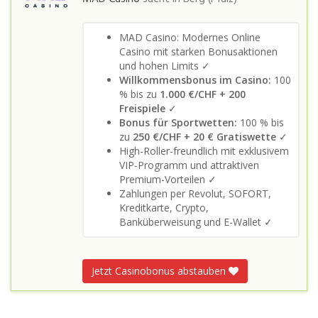
MAD Casino: Modernes Online
Casino mit starken Bonusaktionen
und hohen Limits ✓
Willkommensbonus im Casino:
100
% bis zu
1.000 €/CHF + 200
Freispiele
✓
Bonus für Sportwetten:
100 % bis
zu
250 €/CHF + 20 € Gratiswette
✓
High-Roller-freundlich mit exklusivem
VIP-Programm und attraktiven
Premium-Vorteilen ✓
Zahlungen per Revolut, SOFORT,
Kreditkarte, Crypto,
Banküberweisung und E-Wallet ✓
Jetzt Casinobonus abstauben