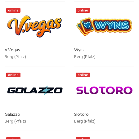
online
online
V.Vegas
Wyns
Berg (Pfalz)
Berg (Pfalz)
online
online
Galazzo
Slotoro
Berg (Pfalz)
Berg (Pfalz)