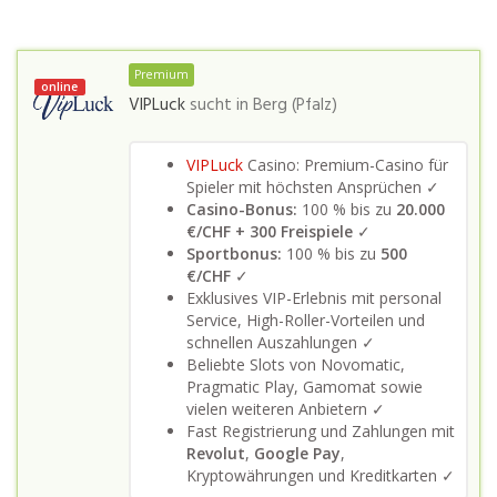
Premium
online
VIPLuck
sucht in
Berg (Pfalz)
VIPLuck
Casino: Premium-Casino für
Spieler mit höchsten Ansprüchen ✓
Casino-Bonus:
100 % bis zu
20.000
€/CHF + 300 Freispiele
✓
Sportbonus:
100 % bis zu
500
€/CHF
✓
Exklusives VIP-Erlebnis mit personal
Service, High-Roller-Vorteilen und
schnellen Auszahlungen ✓
Beliebte Slots von Novomatic,
Pragmatic Play, Gamomat sowie
vielen weiteren Anbietern ✓
Fast Registrierung und Zahlungen mit
Revolut
,
Google Pay
,
Kryptowährungen und Kreditkarten ✓