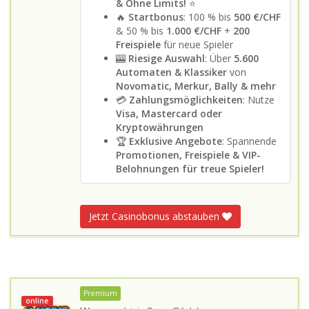
& Ohne Limits!
⭐
🔥
Startbonus
: 100 % bis
500 €/CHF
& 50 % bis
1.000 €/CHF
+
200
Freispiele
für neue Spieler
🎰
Riesige Auswahl
: Über
5.600
Automaten & Klassiker
von
Novomatic, Merkur, Bally & mehr
💳
Zahlungsmöglichkeiten
: Nutze
Visa, Mastercard oder
Kryptowährungen
🏆
Exklusive Angebote
: Spannende
Promotionen, Freispiele & VIP-
Belohnungen für treue Spieler!
Jetzt Casinobonus abstauben
Premium
online