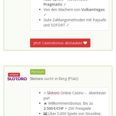
Pragmatic
✓
Von den Machern von
VulkanVegas
✓
Gute Zahlungsmethoden mit Paysafe
und SOFORT ✓
Jetzt Casinobonus abstauben
Premium
online
Slotoro
sucht in
Berg (Pfalz)
⭐
Slotoro
Online Casino – Abenteuer
pur!
🔥 Willkommensbonus: Bis zu
2.500 €/CHF
+ 250 Freispiele
🎰 Über 5.000 Spiele von Novoline,