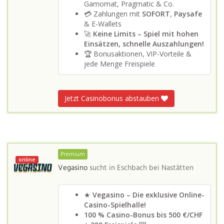
Gamomat, Pragmatic & Co.
💳 Zahlungen mit
SOFORT
,
Paysafe
& E-Wallets
🚀
Keine Limits – Spiel mit hohen
Einsätzen, schnelle Auszahlungen!
🏆 Bonusaktionen, VIP-Vorteile &
jede Menge Freispiele
Jetzt Casinobonus abstauben
Premium
online
Vegasino
sucht in
Eschbach bei Nastätten
★
Vegasino – Die exklusive Online-
Casino-Spielhalle!
100 % Casino-Bonus bis 500 €/CHF