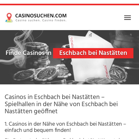
Skip
to
main
Toggl
content
navig
Finde Casinos in
Eschbach bei Nastätten
Casinos in Eschbach bei Nastätten –
Spielhallen in der Nähe von Eschbach bei
Nastätten geöffnet
1. Casinos in der Nähe von Eschbach bei Nastätten –
einfach und bequem finden!