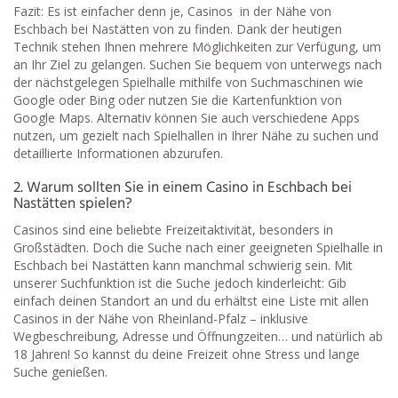
Fazit: Es ist einfacher denn je, Casinos in der Nähe von
Eschbach bei Nastätten von zu finden. Dank der heutigen
Technik stehen Ihnen mehrere Möglichkeiten zur Verfügung, um
an Ihr Ziel zu gelangen. Suchen Sie bequem von unterwegs nach
der nächstgelegen Spielhalle mithilfe von Suchmaschinen wie
Google oder Bing oder nutzen Sie die Kartenfunktion von
Google Maps. Alternativ können Sie auch verschiedene Apps
nutzen, um gezielt nach Spielhallen in Ihrer Nähe zu suchen und
detaillierte Informationen abzurufen.
2. Warum sollten Sie in einem Casino in Eschbach bei
Nastätten spielen?
Casinos sind eine beliebte Freizeitaktivität, besonders in
Großstädten. Doch die Suche nach einer geeigneten Spielhalle in
Eschbach bei Nastätten kann manchmal schwierig sein. Mit
unserer Suchfunktion ist die Suche jedoch kinderleicht: Gib
einfach deinen Standort an und du erhältst eine Liste mit allen
Casinos in der Nähe von Rheinland-Pfalz – inklusive
Wegbeschreibung, Adresse und Öffnungzeiten… und natürlich ab
18 Jahren! So kannst du deine Freizeit ohne Stress und lange
Suche genießen.