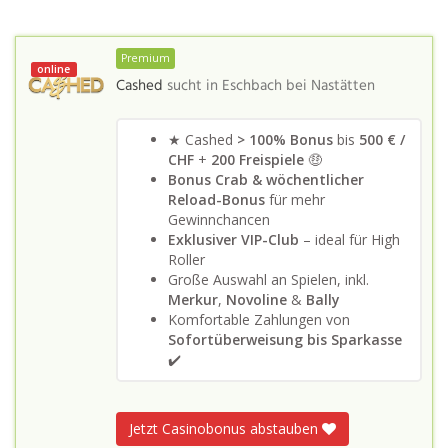
Premium
online
Cashed
sucht in
Eschbach bei Nastätten
★ Cashed
>
100% Bonus
bis
500 € /
CHF
+
200 Freispiele
🤑
Bonus Crab & wöchentlicher
Reload-Bonus
für mehr
Gewinnchancen
Exklusiver VIP-Club
– ideal für High
Roller
Große Auswahl an Spielen, inkl.
Merkur
,
Novoline
&
Bally
Komfortable Zahlungen von
Sofortüberweisung bis Sparkasse
✔️
Jetzt Casinobonus abstauben