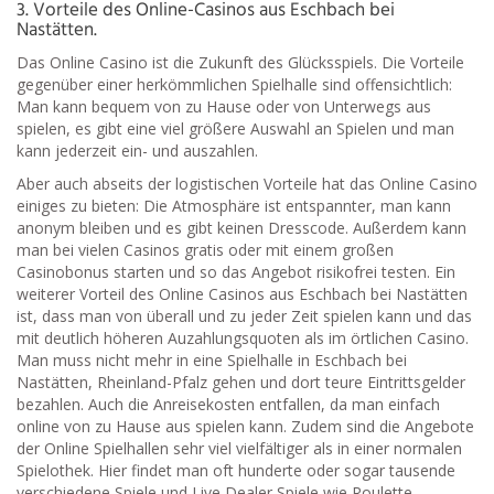
3. Vorteile des Online-Casinos aus Eschbach bei
Nastätten.
Das Online Casino ist die Zukunft des Glücksspiels. Die Vorteile
gegenüber einer herkömmlichen Spielhalle sind offensichtlich:
Man kann bequem von zu Hause oder von Unterwegs aus
spielen, es gibt eine viel größere Auswahl an Spielen und man
kann jederzeit ein- und auszahlen.
Aber auch abseits der logistischen Vorteile hat das Online Casino
einiges zu bieten: Die Atmosphäre ist entspannter, man kann
anonym bleiben und es gibt keinen Dresscode. Außerdem kann
man bei vielen Casinos gratis oder mit einem großen
Casinobonus starten und so das Angebot risikofrei testen. Ein
weiterer Vorteil des Online Casinos aus Eschbach bei Nastätten
ist, dass man von überall und zu jeder Zeit spielen kann und das
mit deutlich höheren Auzahlungsquoten als im örtlichen Casino.
Man muss nicht mehr in eine Spielhalle in Eschbach bei
Nastätten, Rheinland-Pfalz gehen und dort teure Eintrittsgelder
bezahlen. Auch die Anreisekosten entfallen, da man einfach
online von zu Hause aus spielen kann. Zudem sind die Angebote
der Online Spielhallen sehr viel vielfältiger als in einer normalen
Spielothek. Hier findet man oft hunderte oder sogar tausende
verschiedene Spiele und Live Dealer Spiele wie Roulette.