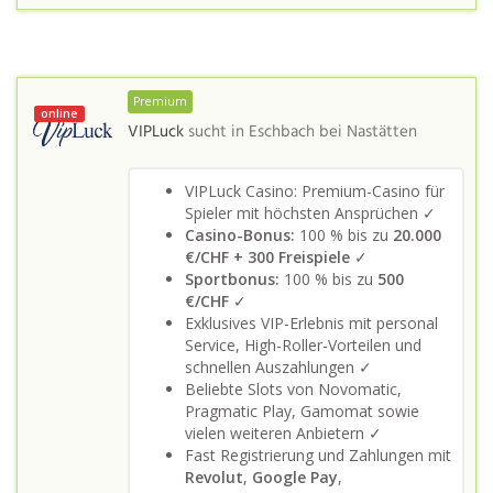
Premium
online
VIPLuck
sucht in
Eschbach bei Nastätten
VIPLuck Casino: Premium-Casino für
Spieler mit höchsten Ansprüchen ✓
Casino-Bonus:
100 % bis zu
20.000
€/CHF + 300 Freispiele
✓
Sportbonus:
100 % bis zu
500
€/CHF
✓
Exklusives VIP-Erlebnis mit personal
Service, High-Roller-Vorteilen und
schnellen Auszahlungen ✓
Beliebte Slots von Novomatic,
Pragmatic Play, Gamomat sowie
vielen weiteren Anbietern ✓
Fast Registrierung und Zahlungen mit
Revolut
,
Google Pay
,