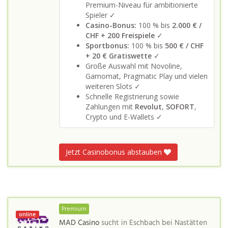
Premium-Niveau für ambitionierte
Spieler ✓
Casino-Bonus:
100 % bis
2.000 € /
CHF + 200 Freispiele
✓
Sportbonus:
100 % bis
500 € / CHF
+ 20 € Gratiswette
✓
Große Auswahl mit Novoline,
Gamomat, Pragmatic Play und vielen
weiteren Slots ✓
Schnelle Registrierung sowie
Zahlungen mit
Revolut
,
SOFORT
,
Crypto und E-Wallets ✓
Jetzt Casinobonus abstauben
Premium
online
MAD Casino
sucht in
Eschbach bei Nastätten