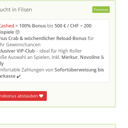
ucht in
Filsen
Premium
Cashed
>
100% Bonus
bis
500 € / CHF
+
200
ispiele
🤑
nus Crab & wöchentlicher Reload-Bonus
für
hr Gewinnchancen
lusiver VIP-Club
– ideal für High Roller
ße Auswahl an Spielen, inkl.
Merkur
,
Novoline
&
ly
mfortable Zahlungen von
Sofortüberweisung bis
arkasse
✔️
sinobonus abstauben