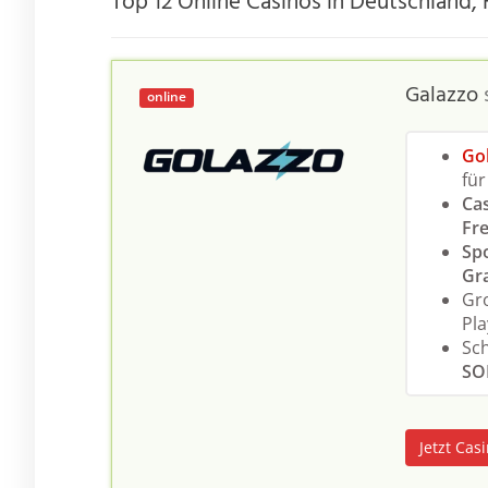
Top 12 Online Casinos in Deutschland,
Galazzo
online
Go
für
Ca
Fre
Sp
Gr
Gr
Pla
Sch
SO
Jetzt Ca