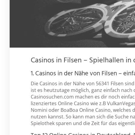
Casinos in Filsen – Spielhallen in
1. Casinos in der Nähe von Filsen – ei
Die Casinos in der Nähe von 56341 Filsen sin
ist es heutzutage möglich, ganz einfach nach
Casinosuchen.com machen es dir noch einfache
lizenziertes Online Casino wie z.B VulkanVeg
Nomini oder BoaBoa Online Casino, welches du
nutzen kannst. So kann man sich die Suche na
Spielothek sparen und die Zeit für das eigentl