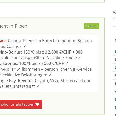
M
Fi
ucht in
Filsen
Premium
sina
Casino: Premium Entertainment im Stil von
xus-Casinos ✓
sino-Bonus:
100 % bis zu
2.000 €/CHF + 300
ispiele
auf ausgewählte Novoline-Spiele ✓
ortbonus:
100 % bis zu
500 €/CHF
✓
h-Roller willkommen – persönlicher VIP-Service
d exklusive Belohnungen ✓
ogle Pay,
Revolut
, Crypto, Visa, Mastercard und
allets unterstützt ✓
sinobonus abstauben