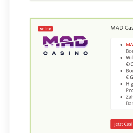
MAD Cas
online
MA
Bo
Wi
€/C
Bo
€ G
Hig
Pr
Zah
Ba
Jetzt Ca