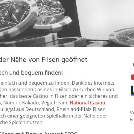
 der Nähe von Filsen geöffnet
nfach und bequem finden!
d einfach und bequem zu finden. Dank des Internets
 den passenden Casinos in Filsen zu suchen Wir von
r, das beste Casino in Filsen oder ein sicheres und
as, Nomini, Kakadu, Vegadream,
National Casino
,
 legal aus Deutschland, Rheinland-Pfalz Filsen
V
ch einer geeigneten Spielhalle in der Nähe oder
Fi
iche Spielen nutzen.