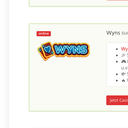
Wyns
su
online
Wy
🎉 
🎮 
u.v
💸 
🔥 
Jetzt Ca