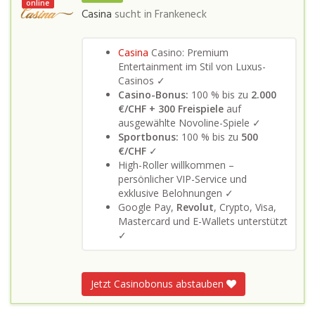
online
Casina
sucht in
Frankeneck
Casina
Casino: Premium
Entertainment im Stil von Luxus-
Casinos ✓
Casino-Bonus:
100 % bis zu
2.000
€/CHF + 300 Freispiele
auf
ausgewählte Novoline-Spiele ✓
Sportbonus:
100 % bis zu
500
€/CHF
✓
High-Roller willkommen –
persönlicher VIP-Service und
exklusive Belohnungen ✓
Google Pay,
Revolut
, Crypto, Visa,
Mastercard und E-Wallets unterstützt
✓
Jetzt Casinobonus abstauben