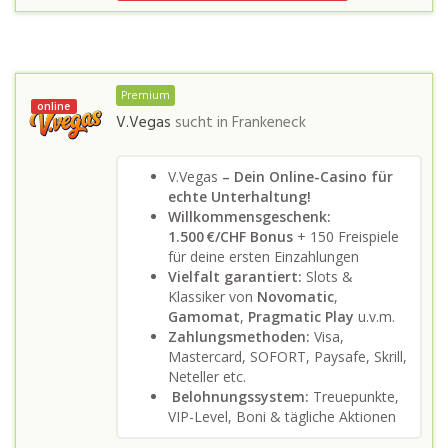
Premium
online
V.Vegas
sucht in
Frankeneck
V.Vegas
– Dein Online-Casino für
echte Unterhaltung!
Willkommensgeschenk:
1.500 €/CHF Bonus
+ 150 Freispiele
für deine ersten Einzahlungen
Vielfalt garantiert:
Slots &
Klassiker von
Novomatic
,
Gamomat
,
Pragmatic Play
u.v.m.
Zahlungsmethoden:
Visa,
Mastercard, SOFORT, Paysafe, Skrill,
Neteller etc.
Belohnungssystem:
Treuepunkte,
VIP-Level, Boni & tägliche Aktionen