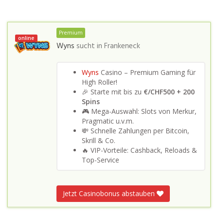
Premium
online
Wyns
sucht in
Frankeneck
Wyns
Casino – Premium Gaming für
High Roller!
🎉 Starte mit bis zu
€/CHF500 + 200
Spins
🎮 Mega-Auswahl: Slots von Merkur,
Pragmatic u.v.m.
💸 Schnelle Zahlungen per Bitcoin,
Skrill & Co.
🔥 VIP-Vorteile: Cashback, Reloads &
Top-Service
Jetzt Casinobonus abstauben