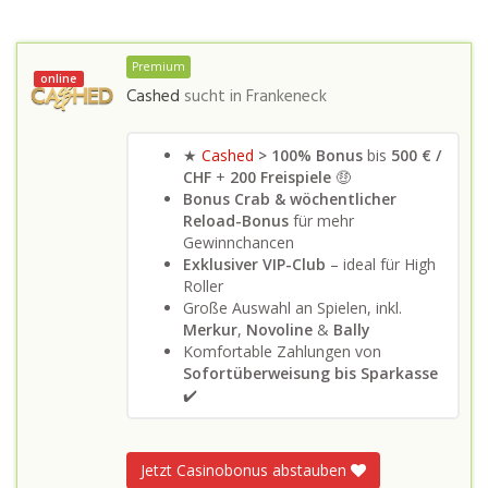
Premium
online
Cashed
sucht in
Frankeneck
★
Cashed
>
100% Bonus
bis
500 € /
CHF
+
200 Freispiele
🤑
Bonus Crab & wöchentlicher
Reload-Bonus
für mehr
Gewinnchancen
Exklusiver VIP-Club
– ideal für High
Roller
Große Auswahl an Spielen, inkl.
Merkur
,
Novoline
&
Bally
Komfortable Zahlungen von
Sofortüberweisung bis Sparkasse
✔️
Jetzt Casinobonus abstauben