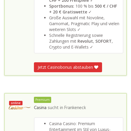
CHF + 200 Freispiele
✓
Sportbonus:
100 % bis
500 € / CHF
+ 20 € Gratiswette
✓
Große Auswahl mit Novoline,
Gamomat, Pragmatic Play und vielen
weiteren Slots ✓
Schnelle Registrierung sowie
Zahlungen mit
Revolut
,
SOFORT
,
Crypto und E-Wallets ✓
Jetzt Casinobonus abstauben
Premium
online
Casina
sucht in
Frankeneck
Casina Casino: Premium
Entertainment im Stil von Luxus-