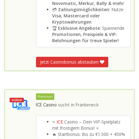
Novomatic, Merkur, Bally & mehr
💳
Zahlungsmöglichkeiten
: Nutze
Visa, Mastercard oder
Kryptowährungen
🏆
Exklusive Angebote
: Spannende
Promotionen, Freispiele & VIP-
Belohnungen für treue Spieler!
Jetzt Casinobonus abstauben
Premium
online
ICE Casino
sucht in
Frankeneck
⭐
ICE
Casino – Dein VIP‑Spielplatz
mit frostigem Bonus! ⭐
🔥 Startbonus: Bis zu €1.500 + 450%