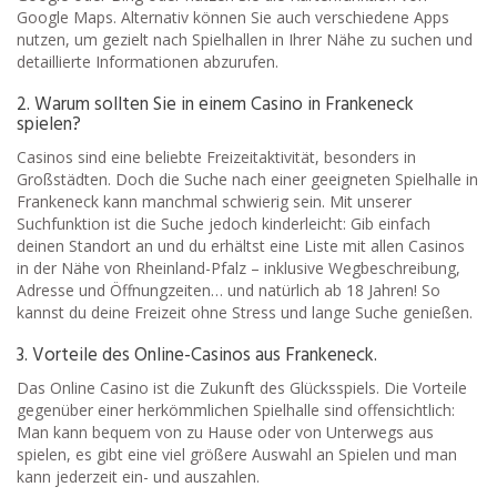
Google Maps. Alternativ können Sie auch verschiedene Apps
nutzen, um gezielt nach Spielhallen in Ihrer Nähe zu suchen und
detaillierte Informationen abzurufen.
2. Warum sollten Sie in einem Casino in Frankeneck
spielen?
Casinos sind eine beliebte Freizeitaktivität, besonders in
Großstädten. Doch die Suche nach einer geeigneten Spielhalle in
Frankeneck kann manchmal schwierig sein. Mit unserer
Suchfunktion ist die Suche jedoch kinderleicht: Gib einfach
deinen Standort an und du erhältst eine Liste mit allen Casinos
in der Nähe von Rheinland-Pfalz – inklusive Wegbeschreibung,
Adresse und Öffnungzeiten… und natürlich ab 18 Jahren! So
kannst du deine Freizeit ohne Stress und lange Suche genießen.
3. Vorteile des Online-Casinos aus Frankeneck.
Das Online Casino ist die Zukunft des Glücksspiels. Die Vorteile
gegenüber einer herkömmlichen Spielhalle sind offensichtlich:
Man kann bequem von zu Hause oder von Unterwegs aus
spielen, es gibt eine viel größere Auswahl an Spielen und man
kann jederzeit ein- und auszahlen.