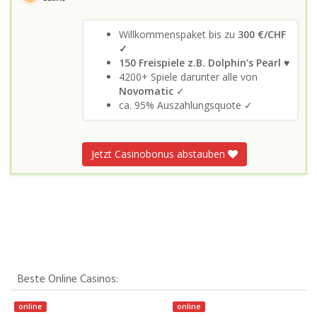
Willkommenspaket bis zu
300 €/CHF
✓
150 Freispiele z.B. Dolphin’s Pearl ♥
4200+ Spiele darunter alle von
Novomatic
✓
ca. 95% Auszahlungsquote ✓
Jetzt Casinobonus abstauben
Beste Online Casinos:
online
online