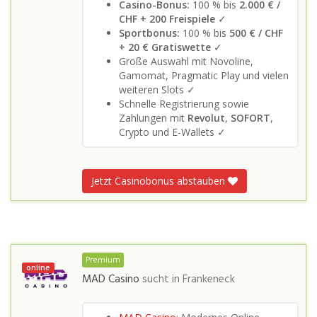
Casino-Bonus:
100 % bis
2.000 € /
CHF + 200 Freispiele
✓
Sportbonus:
100 % bis
500 € / CHF
+ 20 € Gratiswette
✓
Große Auswahl mit Novoline,
Gamomat, Pragmatic Play und vielen
weiteren Slots ✓
Schnelle Registrierung sowie
Zahlungen mit
Revolut
,
SOFORT
,
Crypto und E-Wallets ✓
Jetzt Casinobonus abstauben
Premium
online
MAD Casino
sucht in
Frankeneck