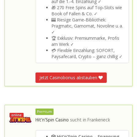
auf die 1.‑4. Einzahlung ✓
🎁 270 Free Spins auf Top‑Slots wie
Book of Fallen & Co. ✓
🎰 Riesige Game‑Bibliothek:
Pragmatic, Gamomat, Novoline u. a.
✓
🏆 Exklusiv: Premiummarke, Profis
am Werk ✓
💳 Flexible Einzahlung: SOFORT,
Paysafecard, Crypto – ganz chillig ✓
Jetzt Casinobonus abstauben
Premium
online
Hit’n’Spin Casino
sucht in
Frankeneck
🎲 Hit’n’Spin Casino – Spannung