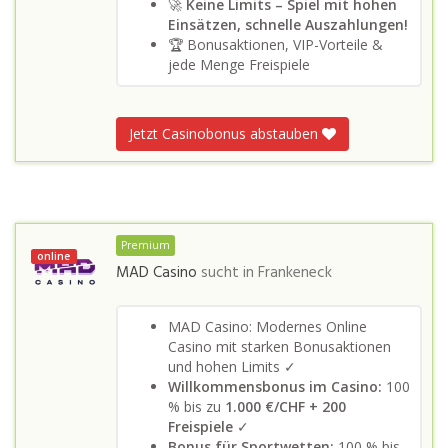
🚀
Keine Limits – Spiel mit hohen
Einsätzen, schnelle Auszahlungen!
🏆 Bonusaktionen, VIP-Vorteile &
jede Menge Freispiele
Jetzt Casinobonus abstauben
Premium
online
MAD Casino
sucht in
Frankeneck
MAD Casino: Modernes Online
Casino mit starken Bonusaktionen
und hohen Limits ✓
Willkommensbonus im Casino:
100
% bis zu
1.000 €/CHF + 200
Freispiele
✓
Bonus für Sportwetten:
100 % bis