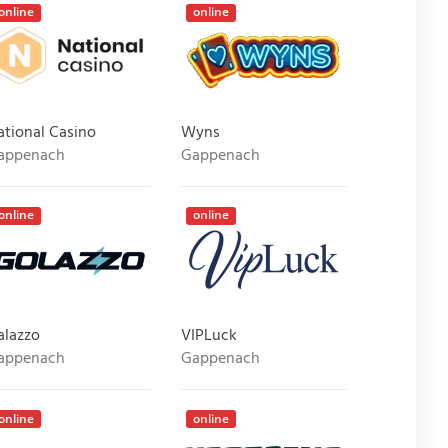
online
online
ational Casino
Wyns
appenach
Gappenach
online
online
alazzo
VIPLuck
appenach
Gappenach
online
online