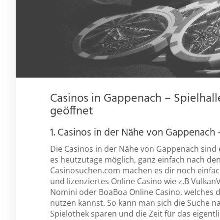
Casinos in Gappenach – Spielhal
geöffnet
1. Casinos in der Nähe von Gappenach 
Die Casinos in der Nähe von Gappenach sind e
es heutzutage möglich, ganz einfach nach d
Casinosuchen.com machen es dir noch einfach
und lizenziertes Online Casino wie z.B Vulka
Nomini oder BoaBoa Online Casino, welches d
nutzen kannst. So kann man sich die Suche na
Spielothek sparen und die Zeit für das eigentl