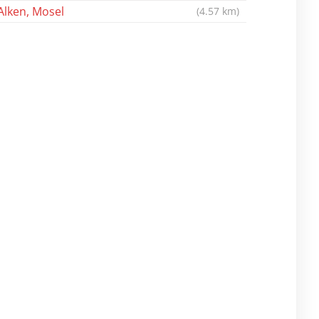
Alken, Mosel
(4.57 km)