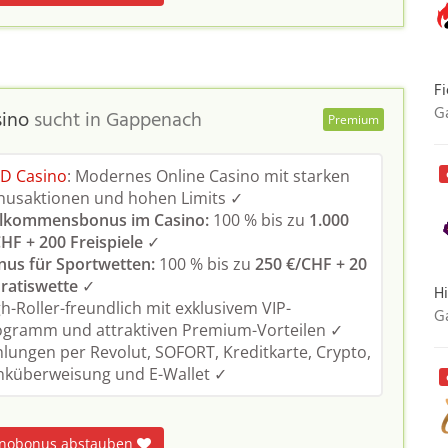
Fi
G
ino
sucht in
Gappenach
Premium
D Casino
: Modernes Online Casino mit starken
nusaktionen und hohen Limits ✓
llkommensbonus im Casino:
100 % bis zu
1.000
HF + 200 Freispiele
✓
nus für Sportwetten:
100 % bis zu
250 €/CHF + 20
ratiswette
✓
Hi
h-Roller-freundlich mit exklusivem VIP-
G
ogramm und attraktiven Premium-Vorteilen ✓
lungen per Revolut, SOFORT, Kreditkarte, Crypto,
nküberweisung und E-Wallet ✓
sinobonus abstauben