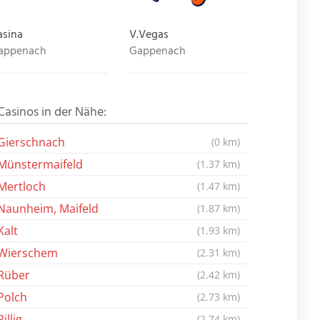
asina
V.Vegas
appenach
Gappenach
Casinos in der Nähe:
Gierschnach
(0 km)
Münstermaifeld
(1.37 km)
Mertloch
(1.47 km)
Naunheim, Maifeld
(1.87 km)
Kalt
(1.93 km)
Wierschem
(2.31 km)
Rüber
(2.42 km)
Polch
(2.73 km)
Pillig
(2.74 km)