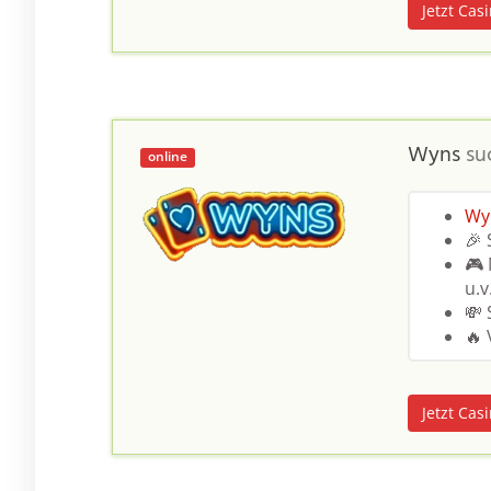
Jetzt Ca
Wyns
su
online
Wy
🎉 
🎮 
u.v
💸 
🔥 
Jetzt Ca