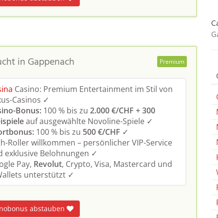
C
G
ucht in
Gappenach
Premium
sina
Casino: Premium Entertainment im Stil von
xus-Casinos ✓
sino-Bonus:
100 % bis zu
2.000 €/CHF + 300
ispiele
auf ausgewählte Novoline-Spiele ✓
ortbonus:
100 % bis zu
500 €/CHF
✓
h-Roller willkommen – persönlicher VIP-Service
d exklusive Belohnungen ✓
ogle Pay,
Revolut
, Crypto, Visa, Mastercard und
allets unterstützt ✓
sinobonus abstauben