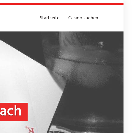
Startseite
Casino suchen
ach