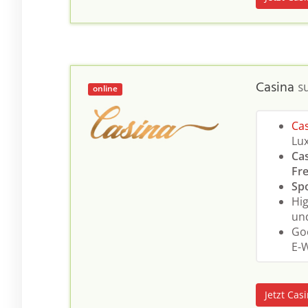
Casina
s
online
Ca
Lu
Ca
Fre
Sp
Hig
un
Go
E-W
Jetzt Ca