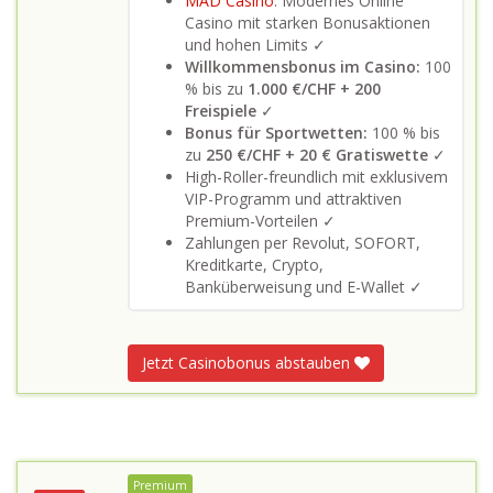
MAD Casino
: Modernes Online
Casino mit starken Bonusaktionen
und hohen Limits ✓
Willkommensbonus im Casino:
100
% bis zu
1.000 €/CHF + 200
Freispiele
✓
Bonus für Sportwetten:
100 % bis
zu
250 €/CHF + 20 € Gratiswette
✓
High-Roller-freundlich mit exklusivem
VIP-Programm und attraktiven
Premium-Vorteilen ✓
Zahlungen per Revolut, SOFORT,
Kreditkarte, Crypto,
Banküberweisung und E-Wallet ✓
Jetzt Casinobonus abstauben
Premium