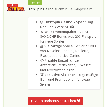
Premium
online
Hit’n’Spin Casino
sucht in
Gau-Algesheim
🎲 Hit’n’Spin Casino – Spannung
und Spaß vereint! 🎲
🔥
Willkommenspaket:
Bis zu
800 €/CHF Bonus plus 200 Freispiele
für neue Spieler
🎰
Vielfältige Spiele:
Genieße Slots
von Novoline und Co., Roulette,
Blackjack und Live-Casino
💳
Flexible Einzahlungen:
Akzeptiert Kreditkarten, E-Wallets
und Kryptowährungen
🏆
Exklusive Aktionen:
Regelmäßige
Boni und Promotionen für treue
Spieler
Jetzt Casinobonus abstauben