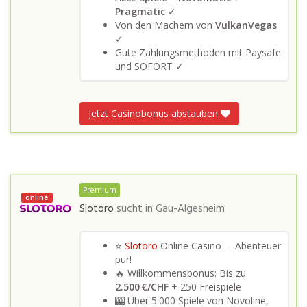
Pragmatic
✓
Von den Machern von
VulkanVegas
✓
Gute Zahlungsmethoden mit Paysafe
und SOFORT ✓
Jetzt Casinobonus abstauben
Premium
online
Slotoro
sucht in
Gau-Algesheim
⭐
Slotoro
Online Casino – Abenteuer
pur!
🔥 Willkommensbonus: Bis zu
2.500 €/CHF
+ 250 Freispiele
🎰 Über 5.000 Spiele von Novoline,