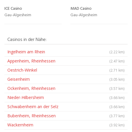
ICE Casino
MAD Casino
Gau-Algesheim
Gau-Algesheim
Casinos in der Nähe:
Ingelheim am Rhein
(2.22 km)
Appenheim, Rheinhessen
(2.47 km)
Oestrich-Winkel
(2.71 km)
Geisenheim
(3.05 km)
Ockenheim, Rheinhessen
(3.57 km)
Nieder-Hilbersheim
(3.66 km)
Schwabenheim an der Selz
(3.66 km)
Bubenheim, Rheinhessen
(3.77 km)
Wackernheim
(3.92 km)