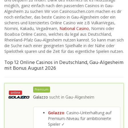
möglich, ganz einfach nach den passenden Casinos in Gau-
Algesheim zu suchen Wir von Casinosuchen.com machen es dir
noch einfacher, das beste Casino in Gau-Algesheim oder ein
sicheres und lizenziertes Online Casino wie z.B VulkanVegas,
Nomini, Kakadu, Vegadream,
National Casino
, Nomini oder
BoaBoa Online Casino, welches du legal aus Deutschland,
Rheinland-Pfalz Gau-Algesheim nutzen kannst. So kann man sich
die Suche nach einer geeigneten Spielhalle in der Nähe oder
Spielothek sparen und die Zeit für das eigentliche Spielen nutzen.
Top 12 Online Casinos in Deutschland, Gau-Algesheim
mit Bonus August 2026
Premium
online
Galazzo
sucht in
Gau-Algesheim
Golazzo
: Casino-Unterhaltung auf
Premium-Niveau für ambitionierte
Spieler ✓