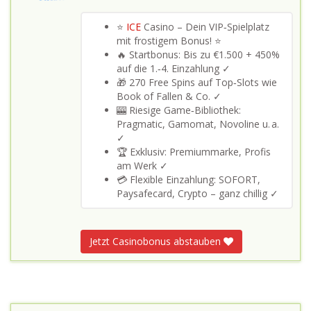
⭐
ICE
Casino – Dein VIP‑Spielplatz
mit frostigem Bonus! ⭐
🔥 Startbonus: Bis zu €1.500 + 450%
auf die 1.‑4. Einzahlung ✓
🎁 270 Free Spins auf Top‑Slots wie
Book of Fallen & Co. ✓
🎰 Riesige Game‑Bibliothek:
Pragmatic, Gamomat, Novoline u. a.
✓
🏆 Exklusiv: Premiummarke, Profis
am Werk ✓
💳 Flexible Einzahlung: SOFORT,
Paysafecard, Crypto – ganz chillig ✓
Jetzt Casinobonus abstauben