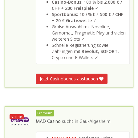
Casino-Bonus:
100 % bis
2.000 € /
CHF + 200 Freispiele
✓
Sportbonus:
100 % bis
500 € / CHF
+ 20 € Gratiswette
✓
Große Auswahl mit Novoline,
Gamomat, Pragmatic Play und vielen
weiteren Slots ✓
Schnelle Registrierung sowie
Zahlungen mit
Revolut
,
SOFORT
,
Crypto und E-Wallets ✓
Jetzt Casinobonus abstauben
Premium
online
MAD Casino
sucht in
Gau-Algesheim