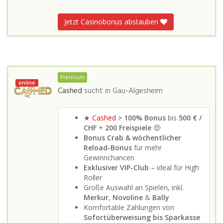
Jetzt Casinobonus abstauben
Premium
online
Cashed
sucht in
Gau-Algesheim
★
Cashed
>
100% Bonus
bis
500 € /
CHF
+
200 Freispiele
🤑
Bonus Crab & wöchentlicher
Reload-Bonus
für mehr
Gewinnchancen
Exklusiver VIP-Club
– ideal für High
Roller
Große Auswahl an Spielen, inkl.
Merkur
,
Novoline
&
Bally
Komfortable Zahlungen von
Sofortüberweisung bis Sparkasse