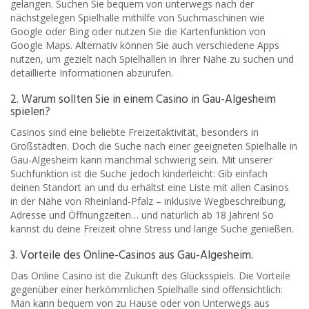
gelangen. Suchen Sie bequem von unterwegs nach der
nächstgelegen Spielhalle mithilfe von Suchmaschinen wie
Google oder Bing oder nutzen Sie die Kartenfunktion von
Google Maps. Alternativ können Sie auch verschiedene Apps
nutzen, um gezielt nach Spielhallen in Ihrer Nähe zu suchen und
detaillierte Informationen abzurufen.
2. Warum sollten Sie in einem Casino in Gau-Algesheim
spielen?
Casinos sind eine beliebte Freizeitaktivität, besonders in
Großstädten. Doch die Suche nach einer geeigneten Spielhalle in
Gau-Algesheim kann manchmal schwierig sein. Mit unserer
Suchfunktion ist die Suche jedoch kinderleicht: Gib einfach
deinen Standort an und du erhältst eine Liste mit allen Casinos
in der Nähe von Rheinland-Pfalz – inklusive Wegbeschreibung,
Adresse und Öffnungzeiten… und natürlich ab 18 Jahren! So
kannst du deine Freizeit ohne Stress und lange Suche genießen.
3. Vorteile des Online-Casinos aus Gau-Algesheim.
Das Online Casino ist die Zukunft des Glücksspiels. Die Vorteile
gegenüber einer herkömmlichen Spielhalle sind offensichtlich:
Man kann bequem von zu Hause oder von Unterwegs aus