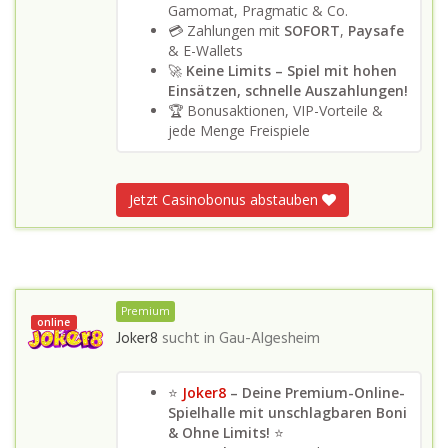
Gamomat, Pragmatic & Co.
💳 Zahlungen mit
SOFORT
,
Paysafe
& E-Wallets
🚀
Keine Limits – Spiel mit hohen
Einsätzen, schnelle Auszahlungen!
🏆 Bonusaktionen, VIP-Vorteile &
jede Menge Freispiele
Jetzt Casinobonus abstauben
Premium
online
Joker8
sucht in
Gau-Algesheim
⭐
Joker8
– Deine Premium-Online-
Spielhalle mit unschlagbaren Boni
& Ohne Limits!
⭐