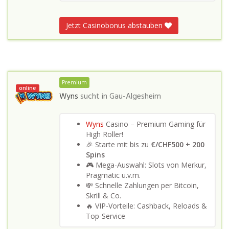
Jetzt Casinobonus abstauben
Premium
online
Wyns
sucht in
Gau-Algesheim
Wyns
Casino – Premium Gaming für
High Roller!
🎉 Starte mit bis zu
€/CHF500 + 200
Spins
🎮 Mega-Auswahl: Slots von Merkur,
Pragmatic u.v.m.
💸 Schnelle Zahlungen per Bitcoin,
Skrill & Co.
🔥 VIP-Vorteile: Cashback, Reloads &
Top-Service