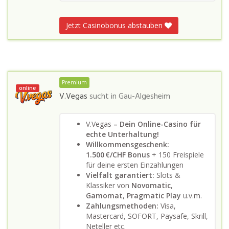
Jetzt Casinobonus abstauben
Premium
online
V.Vegas
sucht in
Gau-Algesheim
V.Vegas
– Dein Online-Casino für
echte Unterhaltung!
Willkommensgeschenk:
1.500 €/CHF Bonus
+ 150 Freispiele
für deine ersten Einzahlungen
Vielfalt garantiert:
Slots &
Klassiker von
Novomatic
,
Gamomat
,
Pragmatic Play
u.v.m.
Zahlungsmethoden:
Visa,
Mastercard, SOFORT, Paysafe, Skrill,
Neteller etc.