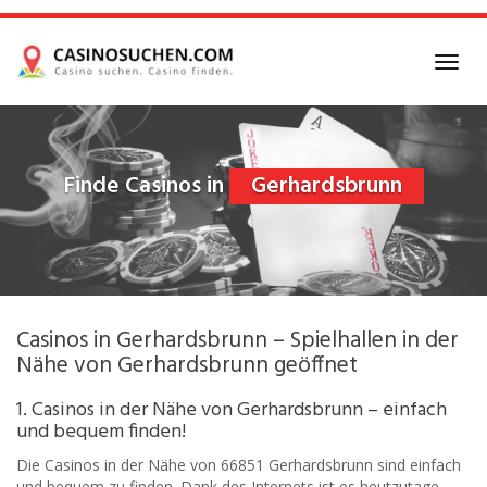
Skip
to
main
Toggl
content
navig
Finde Casinos in
Gerhardsbrunn
Casinos in Gerhardsbrunn – Spielhallen in der
Nähe von Gerhardsbrunn geöffnet
1. Casinos in der Nähe von Gerhardsbrunn – einfach
und bequem finden!
Die Casinos in der Nähe von 66851 Gerhardsbrunn sind einfach
und bequem zu finden. Dank des Internets ist es heutzutage