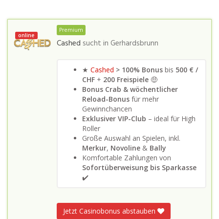
Premium
online
Cashed
sucht in
Gerhardsbrunn
★
Cashed
>
100% Bonus
bis
500 € /
CHF
+
200 Freispiele
🤑
Bonus Crab & wöchentlicher
Reload-Bonus
für mehr
Gewinnchancen
Exklusiver VIP-Club
– ideal für High
Roller
Große Auswahl an Spielen, inkl.
Merkur
,
Novoline
&
Bally
Komfortable Zahlungen von
Sofortüberweisung bis Sparkasse
✔️
Jetzt Casinobonus abstauben