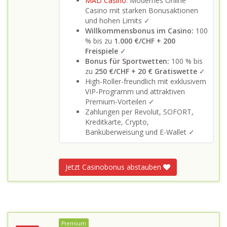
MAD Casino
: Modernes Online
Casino mit starken Bonusaktionen
und hohen Limits ✓
Willkommensbonus im Casino:
100
% bis zu
1.000 €/CHF + 200
Freispiele
✓
Bonus für Sportwetten:
100 % bis
zu
250 €/CHF + 20 € Gratiswette
✓
High-Roller-freundlich mit exklusivem
VIP-Programm und attraktiven
Premium-Vorteilen ✓
Zahlungen per Revolut, SOFORT,
Kreditkarte, Crypto,
Banküberweisung und E-Wallet ✓
Jetzt Casinobonus abstauben
Premium