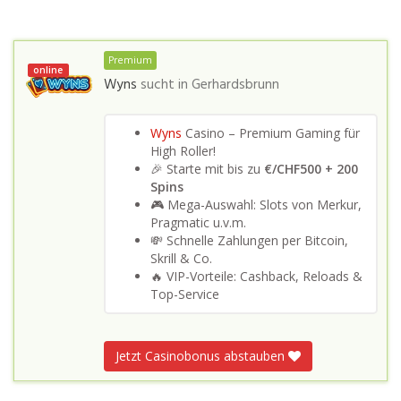
Premium
online
Wyns
sucht in
Gerhardsbrunn
Wyns
Casino – Premium Gaming für
High Roller!
🎉 Starte mit bis zu
€/CHF500 + 200
Spins
🎮 Mega-Auswahl: Slots von Merkur,
Pragmatic u.v.m.
💸 Schnelle Zahlungen per Bitcoin,
Skrill & Co.
🔥 VIP-Vorteile: Cashback, Reloads &
Top-Service
Jetzt Casinobonus abstauben