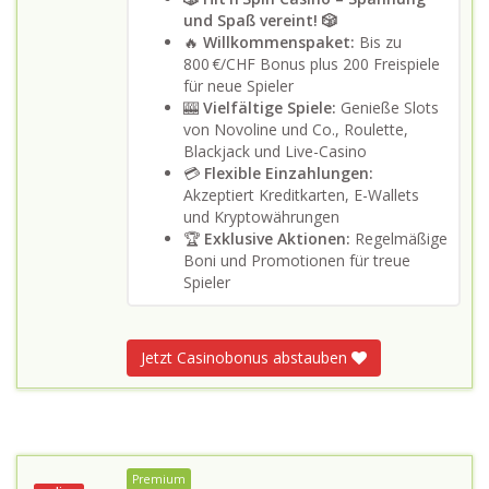
und Spaß vereint! 🎲
🔥
Willkommenspaket:
Bis zu
800 €/CHF Bonus plus 200 Freispiele
für neue Spieler
🎰
Vielfältige Spiele:
Genieße Slots
von Novoline und Co., Roulette,
Blackjack und Live-Casino
💳
Flexible Einzahlungen:
Akzeptiert Kreditkarten, E-Wallets
und Kryptowährungen
🏆
Exklusive Aktionen:
Regelmäßige
Boni und Promotionen für treue
Spieler
Jetzt Casinobonus abstauben
Premium