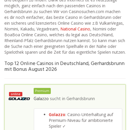
möglich, ganz einfach nach den passenden Casinos in
Gerhardsbrunn zu suchen Wir von Casinosuchen.com machen
es dir noch einfacher, das beste Casino in Gerhardsbrunn oder
ein sicheres und lizenziertes Online Casino wie z.B VulkanVegas,
Nomini, Kakadu, Vegadream,
National Casino
, Nomini oder
BoaBoa Online Casino, welches du legal aus Deutschland,
Rheinland-Pfalz Gerhardsbrunn nutzen kannst. So kann man sich
die Suche nach einer geeigneten Spielhalle in der Nähe oder
Spielothek sparen und die Zeit für das eigentliche Spielen nutzen.
Top 12 Online Casinos in Deutschland, Gerhardsbrunn
mit Bonus August 2026
Premium
online
Galazzo
sucht in
Gerhardsbrunn
Golazzo
: Casino-Unterhaltung auf
Premium-Niveau für ambitionierte
Spieler ✓