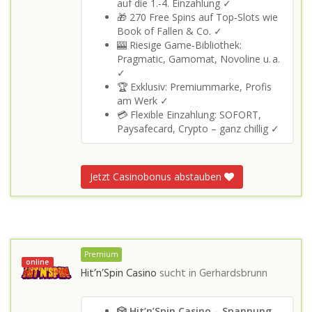
auf die 1.‑4. Einzahlung ✓
🎁 270 Free Spins auf Top‑Slots wie
Book of Fallen & Co. ✓
🎰 Riesige Game‑Bibliothek:
Pragmatic, Gamomat, Novoline u. a.
✓
🏆 Exklusiv: Premiummarke, Profis
am Werk ✓
💳 Flexible Einzahlung: SOFORT,
Paysafecard, Crypto – ganz chillig ✓
Jetzt Casinobonus abstauben
Premium
online
Hit’n’Spin Casino
sucht in
Gerhardsbrunn
🎲 Hit’n’Spin Casino – Spannung