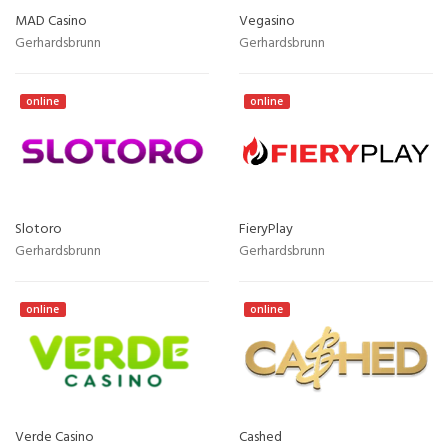
MAD Casino
Vegasino
Gerhardsbrunn
Gerhardsbrunn
online
online
Slotoro
FieryPlay
Gerhardsbrunn
Gerhardsbrunn
online
online
Verde Casino
Cashed