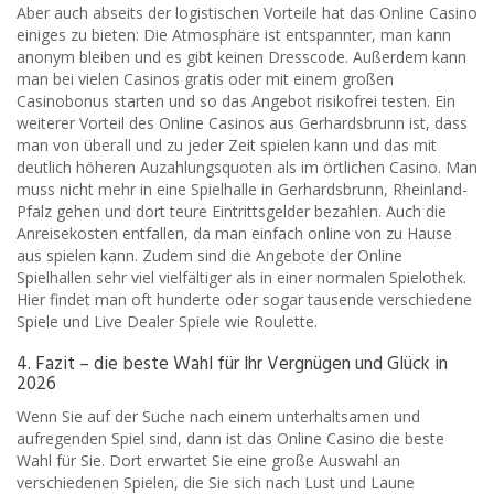
Aber auch abseits der logistischen Vorteile hat das Online Casino
einiges zu bieten: Die Atmosphäre ist entspannter, man kann
anonym bleiben und es gibt keinen Dresscode. Außerdem kann
man bei vielen Casinos gratis oder mit einem großen
Casinobonus starten und so das Angebot risikofrei testen. Ein
weiterer Vorteil des Online Casinos aus Gerhardsbrunn ist, dass
man von überall und zu jeder Zeit spielen kann und das mit
deutlich höheren Auzahlungsquoten als im örtlichen Casino. Man
muss nicht mehr in eine Spielhalle in Gerhardsbrunn, Rheinland-
Pfalz gehen und dort teure Eintrittsgelder bezahlen. Auch die
Anreisekosten entfallen, da man einfach online von zu Hause
aus spielen kann. Zudem sind die Angebote der Online
Spielhallen sehr viel vielfältiger als in einer normalen Spielothek.
Hier findet man oft hunderte oder sogar tausende verschiedene
Spiele und Live Dealer Spiele wie Roulette.
4. Fazit – die beste Wahl für Ihr Vergnügen und Glück in
2026
Wenn Sie auf der Suche nach einem unterhaltsamen und
aufregenden Spiel sind, dann ist das Online Casino die beste
Wahl für Sie. Dort erwartet Sie eine große Auswahl an
verschiedenen Spielen, die Sie sich nach Lust und Laune