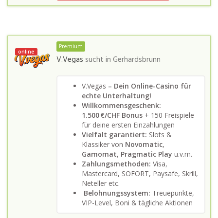
Premium
online
V.Vegas
sucht in
Gerhardsbrunn
V.Vegas
– Dein Online-Casino für
echte Unterhaltung!
Willkommensgeschenk:
1.500 €/CHF Bonus
+ 150 Freispiele
für deine ersten Einzahlungen
Vielfalt garantiert:
Slots &
Klassiker von
Novomatic
,
Gamomat
,
Pragmatic Play
u.v.m.
Zahlungsmethoden:
Visa,
Mastercard, SOFORT, Paysafe, Skrill,
Neteller etc.
Belohnungssystem:
Treuepunkte,
VIP-Level, Boni & tägliche Aktionen