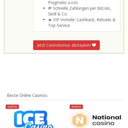
Pragmatic u.v.m.
💸 Schnelle Zahlungen per Bitcoin,
Skrill & Co.
🔥 VIP-Vorteile: Cashback, Reloads &
Top-Service
Jetzt Casinobonus abstauben
Beste Online Casinos:
online
online