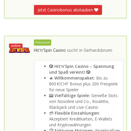
Jetzt Casinobonus abstauben
Premium
online
Hit’n’Spin Casino
sucht in
Gerhardsbrunn
🎲 Hit’n’Spin Casino – Spannung
und Spaß vereint! 🎲
🔥
Willkommenspaket:
Bis zu
800 €/CHF Bonus plus 200 Freispiele
für neue Spieler
🎰
Vielfältige Spiele:
Genieße Slots
von Novoline und Co., Roulette,
Blackjack und Live-Casino
💳
Flexible Einzahlungen:
Akzeptiert Kreditkarten, E-Wallets
und Kryptowährungen
🏆
Exklusive Aktionen:
Regelmäßige