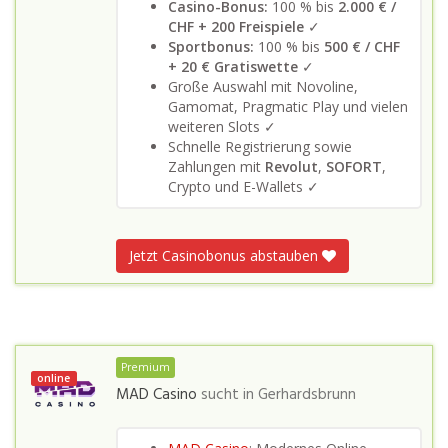
Casino-Bonus:
100 % bis
2.000 € /
CHF + 200 Freispiele
✓
Sportbonus:
100 % bis
500 € / CHF
+ 20 € Gratiswette
✓
Große Auswahl mit Novoline,
Gamomat, Pragmatic Play und vielen
weiteren Slots ✓
Schnelle Registrierung sowie
Zahlungen mit
Revolut
,
SOFORT
,
Crypto und E-Wallets ✓
Jetzt Casinobonus abstauben
Premium
online
MAD Casino
sucht in
Gerhardsbrunn