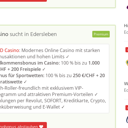
Hi
E
ino
sucht in
Edersleben
Premium
D Casino
: Modernes Online Casino mit starken
nusaktionen und hohen Limits ✓
llkommensbonus im Casino:
100 % bis zu
1.000
HF + 200 Freispiele
✓
nus für Sportwetten:
100 % bis zu
250 €/CHF + 20
ratiswette
✓
W
h-Roller-freundlich mit exklusivem VIP-
E
ogramm und attraktiven Premium-Vorteilen ✓
lungen per Revolut, SOFORT, Kreditkarte, Crypto,
nküberweisung und E-Wallet ✓
sinobonus abstauben