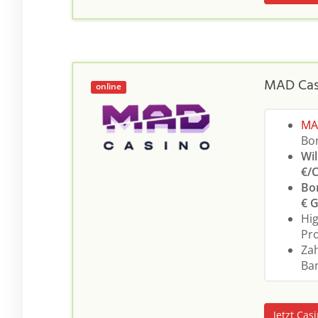
MAD Cas
online
MA
Bo
Wi
€/C
Bo
€ G
Hig
Pr
Zah
Ba
Jetzt Ca