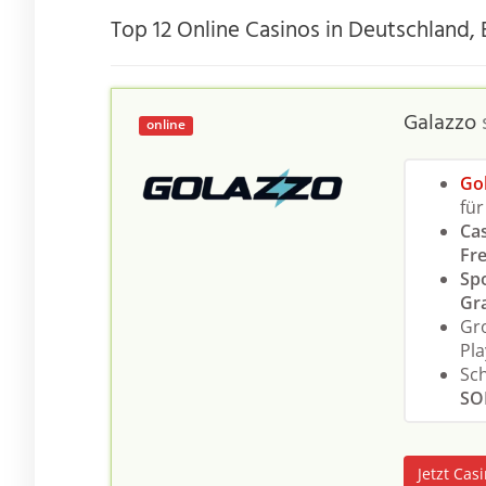
Top 12 Online Casinos in Deutschland,
Galazzo
online
Go
für
Ca
Fre
Sp
Gr
Gr
Pla
Sch
SO
Jetzt Ca