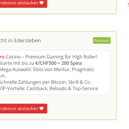
sinobonus abstauben
cht in
Edersleben
Premium
ns
Casino – Premium Gaming für High Roller!
Starte mit bis zu
€/CHF500 + 200 Spins
Mega-Auswahl: Slots von Merkur, Pragmatic
.m.
Schnelle Zahlungen per Bitcoin, Skrill & Co.
VIP-Vorteile: Cashback, Reloads & Top-Service
sinobonus abstauben