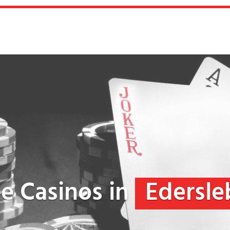
e Casinos in
Edersle