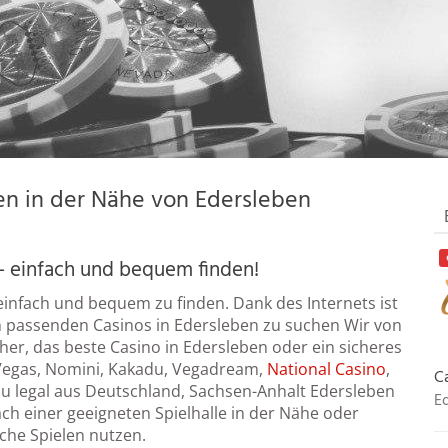
len in der Nähe von Edersleben
 – einfach und bequem finden!
einfach und bequem zu finden. Dank des Internets ist
n passenden Casinos in Edersleben zu suchen Wir von
er, das beste Casino in Edersleben oder ein sicheres
nVegas, Nomini, Kakadu, Vegadream,
National Casino
,
C
u legal aus Deutschland, Sachsen-Anhalt Edersleben
E
ch einer geeigneten Spielhalle in der Nähe oder
iche Spielen nutzen.