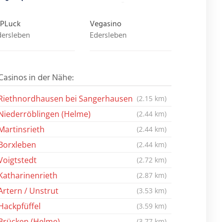
IPLuck
Vegasino
dersleben
Edersleben
Casinos in der Nähe:
Riethnordhausen bei Sangerhausen
(2.15 km)
Niederröblingen (Helme)
(2.44 km)
Martinsrieth
(2.44 km)
Borxleben
(2.44 km)
Voigtstedt
(2.72 km)
Katharinenrieth
(2.87 km)
Artern / Unstrut
(3.53 km)
Hackpfüffel
(3.59 km)
Brücken (Helme)
(3.77 km)