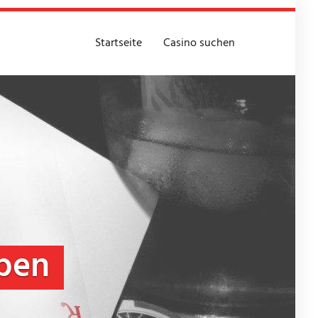
Startseite
Casino suchen
ben