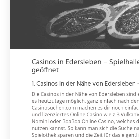
Casinos in Edersleben – Spielhal
geöffnet
1. Casinos in der Nähe von Edersleben
Die Casinos in der Nähe von Edersleben sind 
es heutzutage möglich, ganz einfach nach de
Casinosuchen.com machen es dir noch einfach
und lizenziertes Online Casino wie z.B Vulka
Nomini oder BoaBoa Online Casino, welches d
nutzen kannst. So kann man sich die Suche na
Spielothek sparen und die Zeit für das eigentl