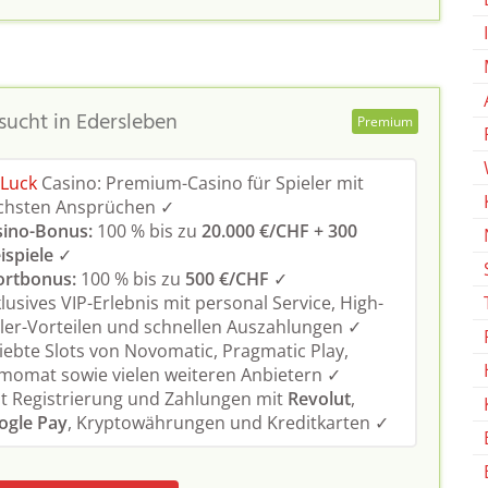
sucht in
Edersleben
Premium
PLuck
Casino: Premium-Casino für Spieler mit
chsten Ansprüchen ✓
sino-Bonus:
100 % bis zu
20.000 €/CHF + 300
ispiele
✓
ortbonus:
100 % bis zu
500 €/CHF
✓
lusives VIP-Erlebnis mit personal Service, High-
ler-Vorteilen und schnellen Auszahlungen ✓
iebte Slots von Novomatic, Pragmatic Play,
momat sowie vielen weiteren Anbietern ✓
t Registrierung und Zahlungen mit
Revolut
,
ogle Pay
, Kryptowährungen und Kreditkarten ✓